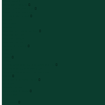
Юбки макси
Верхняя одежда
Жилеты утепленные
Жилеты утепленные
Куртки и ветровки
Куртки
Ветровки
Бомберы
Зимние куртки и пальто
Зимние куртки
Зимние пальто
Зимние парки
Пальто и плащи
Плащи
Пальто
Шубы
Шубы
Полукомбинезоны и комбинезоны
Комбинезоны утепленные
Полукомбинезоны утепленные
Обувь
Ботинки и полуботинки
Ботинки
Полуботинки
Кроссовки и кеды
Кроссовки
Кеды
Сандалии