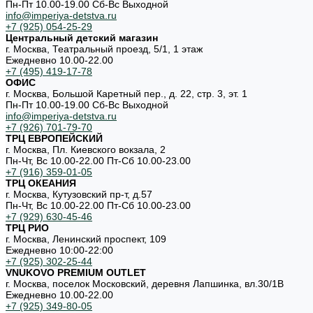
Пн-Пт 10.00-19.00 Cб-Вс Выходной
info@imperiya-detstva.ru
+7 (925) 054-25-29
Центральный детский магазин
г. Москва, Театральный проезд, 5/1, 1 этаж
Ежедневно 10.00-22.00
+7 (495) 419-17-78
ОФИС
г. Москва, Большой Каретный пер., д. 22, стр. 3, эт. 1
Пн-Пт 10.00-19.00 Cб-Вс Выходной
info@imperiya-detstva.ru
+7 (926) 701-79-70
ТРЦ ЕВРОПЕЙСКИЙ
г. Москва, Пл. Киевского вокзала, 2
Пн-Чт, Вс 10.00-22.00 Пт-Сб 10.00-23.00
+7 (916) 359-01-05
ТРЦ ОКЕАНИЯ
г. Москва, Кутузовский пр-т, д.57
Пн-Чт, Вс 10.00-22.00 Пт-Сб 10.00-23.00
+7 (929) 630-45-46
ТРЦ РИО
г. Москва, Ленинский проспект, 109
Ежедневно 10:00-22:00
+7 (925) 302-25-44
VNUKOVO PREMIUM OUTLET
г. Москва, поселок Московский, деревня Лапшинка, вл.30/1В
Ежедневно 10.00-22.00
+7 (925) 349-80-05