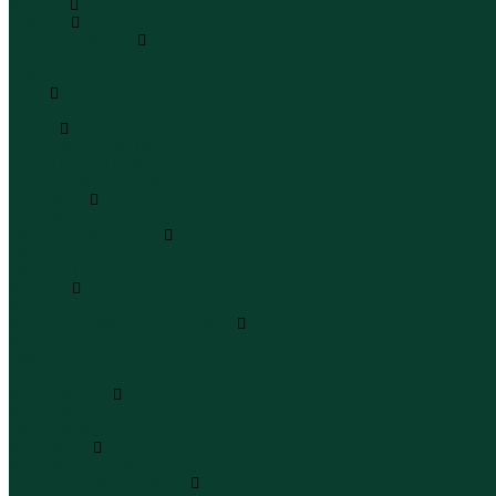
Каталог
Одежда
Блузы и рубашки
Блузы
Рубашки
Боди
Боди
Брюки
Брюки классические
Брюки спортивные
Брюки повседневные
Водолазки
Водолазки
Джинсы и джинсовки
Джинсы
Джинсовки
Жилеты
Жилеты
Кардиганы джемперы свитеры
Кардиганы
Джемперы
Свитеры
Комбинезоны
Комбинезоны
Полукомбинезоны
Комплекты
Комплекты одежды
Леггинсы и велосипедки