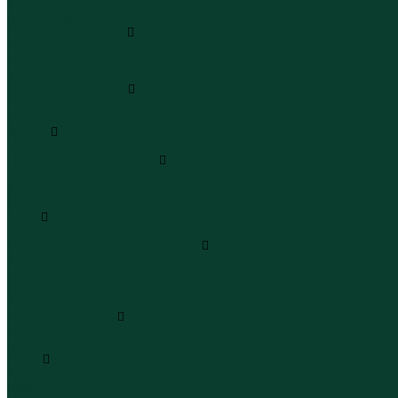
Леггинсы
Велосипедки
Пиджаки и костюмы
Пиджаки
Костюмы
Жакеты
Платья и сарафаны
Платья
Сарафаны
Туники
Туники
Толстовки худи свитшоты
Толстовки
Худи
Свитшоты
Топы
Топы
Футболки поло майки лонгсливы
Футболки
Поло
Майки
Лонгсливы
Шорты и бермуды
Шорты
Бермуды
Юбки
Юбки мини
Юбки миди