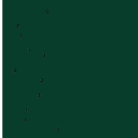
Сандалии
Сандалии
Сапоги и полусапоги
Сапоги
Полусапоги
Туфли
Туфли
Сланцы
Шлепанцы
Сланцы
Аксессуары
Галстуки и бабочки
Галстуки
Бабочки
Очки
Очки
Ремни и подтяжки
Ремни
Подтяжки
Сумки и рюкзаки
Сумки
Рюкзаки
Украшения
Украшения
Чемоданы
Чемоданы
Шапки шарфы и перчатки
Шапки