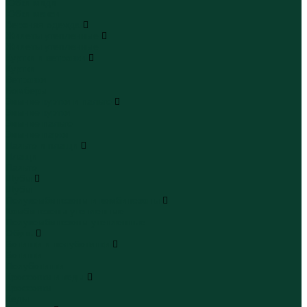
Юбки миди
Юбки макси
Верхняя одежда
Жилеты утепленные
Жилеты утепленные
Куртки и ветровки
Куртки
Ветровки
Бомберы
Зимние куртки и пальто
Зимние куртки
Зимние пальто
Зимние парки
Пальто и плащи
Плащи
Пальто
Шубы
Шубы
Полукомбинезоны и комбинезоны
Комбинезоны утепленные
Полукомбинезоны утепленные
Обувь
Ботинки и полуботинки
Ботинки
Полуботинки
Кроссовки и кеды
Кроссовки
Кеды