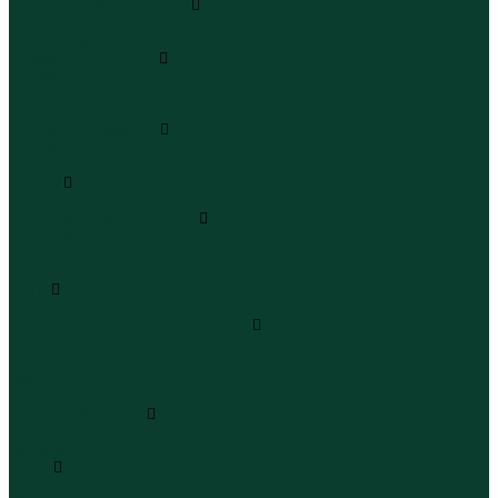
Леггинсы и велосипедки
Леггинсы
Велосипедки
Пиджаки и костюмы
Пиджаки
Костюмы
Жакеты
Платья и сарафаны
Платья
Сарафаны
Туники
Туники
Толстовки худи свитшоты
Толстовки
Худи
Свитшоты
Топы
Топы
Футболки поло майки лонгсливы
Футболки
Поло
Майки
Лонгсливы
Шорты и бермуды
Шорты
Бермуды
Юбки
Юбки мини