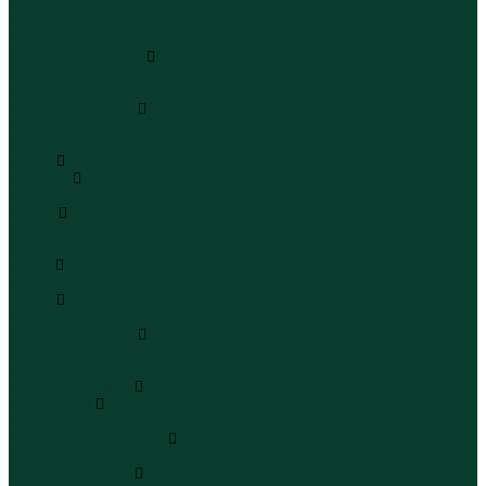
Шапки
Шарфы
Перчатки
Кепки и бейсболки
Кепки
Бейсболки
Шляпы и панамы
Шляпы
Панамы
Белье
Пижамы
Пижамы
Майки
Майки
Бюстгальтеры
Носки
Носки
Трусы
Трусы
Комплекты белья
Комплекты белья
Бюстгальтеры
Пляжная одежда
Купальники
Купальники
Плавательные шорты
Плавательные шорты
Пляжная одежда