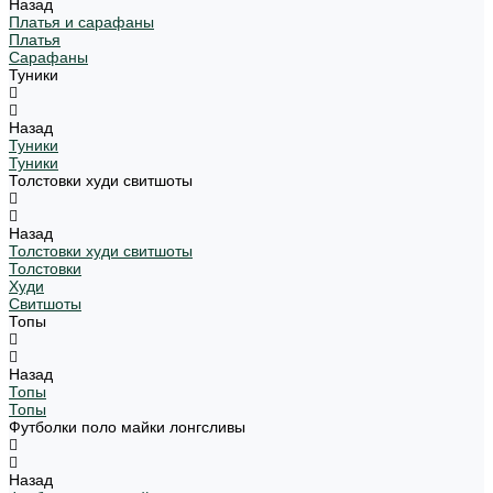
Назад
Платья и сарафаны
Платья
Сарафаны
Туники
Назад
Туники
Туники
Толстовки худи свитшоты
Назад
Толстовки худи свитшоты
Толстовки
Худи
Свитшоты
Топы
Назад
Топы
Топы
Футболки поло майки лонгсливы
Назад