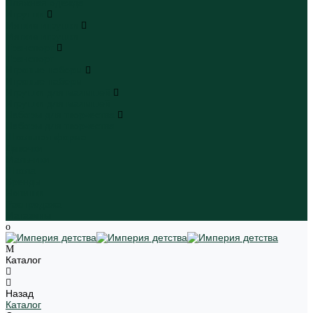
Пляжная одежда
Игрушки
Мягкие игрушки
Мягкие игрушки
Транспорт
Транспорт
Игровые наборы
Игровые наборы
Игрушки для малышей
Игрушки для малышей
Наборы для творчества
Наборы для творчества
Школьная форма
Девочки
Мальчики
Школа
Бренды
Новинки
Распродажа
Магазины
Каталог
Назад
Каталог