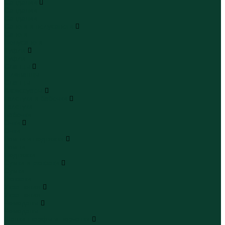
Сандалии
Сандалии
Сандалии
Сапоги и полусапоги
Сапоги
Полусапоги
Туфли
Туфли
Сланцы
Шлепанцы
Сланцы
Аксессуары
Галстуки и бабочки
Галстуки
Бабочки
Очки
Очки
Ремни и подтяжки
Ремни
Подтяжки
Сумки и рюкзаки
Сумки
Рюкзаки
Украшения
Украшения
Чемоданы
Чемоданы
Шапки шарфы и перчатки