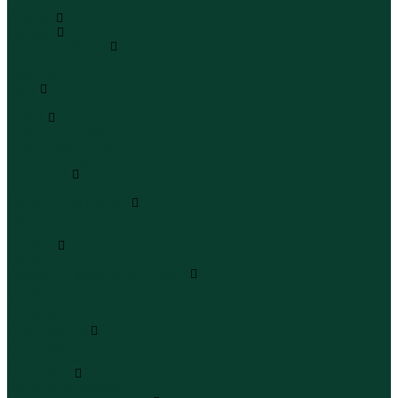
...
Каталог
Одежда
Блузы и рубашки
Блузы
Рубашки
Боди
Боди
Брюки
Брюки классические
Брюки спортивные
Брюки повседневные
Водолазки
Водолазки
Джинсы и джинсовки
Джинсы
Джинсовки
Жилеты
Жилеты
Кардиганы джемперы свитеры
Кардиганы
Джемперы
Свитеры
Комбинезоны
Комбинезоны
Полукомбинезоны
Комплекты
Комплекты одежды