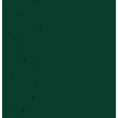
Кроссовки и кеды
Кроссовки
Кеды
Сандалии
Сандалии
Сандалии
Сапоги и полусапоги
Сапоги
Полусапоги
Туфли
Туфли
Сланцы
Шлепанцы
Сланцы
Аксессуары
Галстуки и бабочки
Галстуки
Бабочки
Очки
Очки
Ремни и подтяжки
Ремни
Подтяжки
Сумки и рюкзаки
Сумки
Рюкзаки
Украшения
Украшения