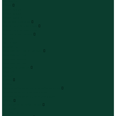
Бермуды
Юбки
Юбки мини
Юбки миди
Юбки макси
Верхняя одежда
Жилеты утепленные
Жилеты утепленные
Куртки и ветровки
Куртки
Ветровки
Бомберы
Зимние куртки и пальто
Зимние куртки
Зимние пальто
Зимние парки
Пальто и плащи
Плащи
Пальто
Шубы
Шубы
Полукомбинезоны и комбинезоны
Комбинезоны утепленные
Полукомбинезоны утепленные
Обувь
Ботинки и полуботинки
Ботинки
Полуботинки