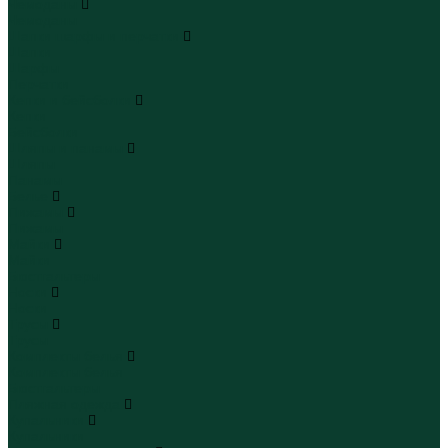
Чемоданы
Чемоданы
Шапки шарфы и перчатки
Шапки
Шарфы
Перчатки
Кепки и бейсболки
Кепки
Бейсболки
Шляпы и панамы
Шляпы
Панамы
Белье
Пижамы
Пижамы
Майки
Майки
Бюстгальтеры
Носки
Носки
Трусы
Трусы
Комплекты белья
Комплекты белья
Бюстгальтеры
Пляжная одежда
Купальники
Купальники