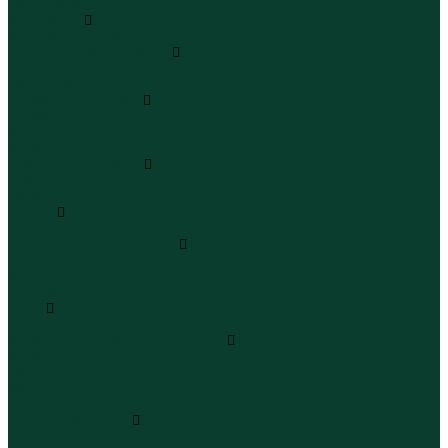
Полукомбинезоны
Комплекты
Комплекты одежды
Леггинсы и велосипедки
Леггинсы
Велосипедки
Пиджаки и костюмы
Пиджаки
Костюмы
Жакеты
Платья и сарафаны
Платья
Сарафаны
Туники
Туники
Толстовки худи свитшоты
Толстовки
Худи
Свитшоты
Топы
Топы
Футболки поло майки лонгсливы
Футболки
Поло
Майки
Лонгсливы
Шорты и бермуды
Шорты