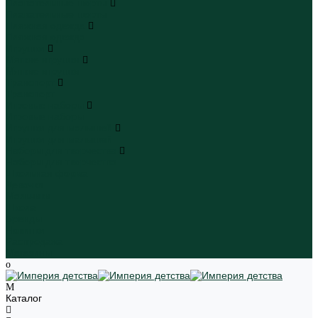
Плавательные шорты
Плавательные шорты
Пляжная одежда
Пляжная одежда
Игрушки
Мягкие игрушки
Мягкие игрушки
Транспорт
Транспорт
Игровые наборы
Игровые наборы
Игрушки для малышей
Игрушки для малышей
Наборы для творчества
Наборы для творчества
Школьная форма
Девочки
Мальчики
Школа
Бренды
Новинки
Распродажа
Магазины
Каталог