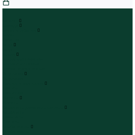
0
...
Каталог
Одежда
Блузы и рубашки
Блузы
Рубашки
Боди
Боди
Брюки
Брюки классические
Брюки спортивные
Брюки повседневные
Водолазки
Водолазки
Джинсы и джинсовки
Джинсы
Джинсовки
Жилеты
Жилеты
Кардиганы джемперы свитеры
Кардиганы
Джемперы
Свитеры
Комбинезоны
Комбинезоны