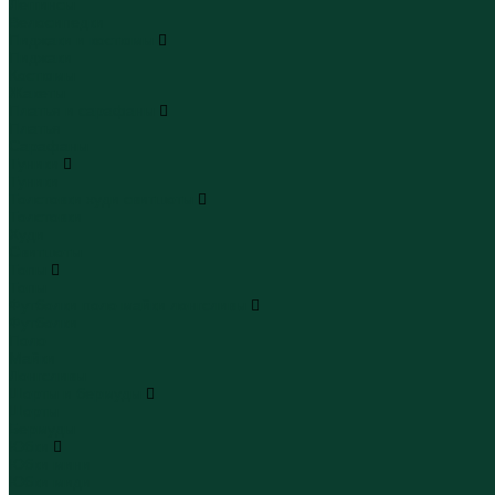
Леггинсы
Велосипедки
Пиджаки и костюмы
Пиджаки
Костюмы
Жакеты
Платья и сарафаны
Платья
Сарафаны
Туники
Туники
Толстовки худи свитшоты
Толстовки
Худи
Свитшоты
Топы
Топы
Футболки поло майки лонгсливы
Футболки
Поло
Майки
Лонгсливы
Шорты и бермуды
Шорты
Бермуды
Юбки
Юбки мини
Юбки миди