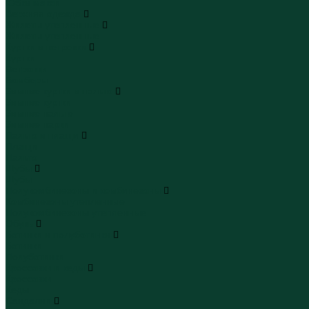
Юбки макси
Верхняя одежда
Жилеты утепленные
Жилеты утепленные
Куртки и ветровки
Куртки
Ветровки
Бомберы
Зимние куртки и пальто
Зимние куртки
Зимние пальто
Зимние парки
Пальто и плащи
Плащи
Пальто
Шубы
Шубы
Полукомбинезоны и комбинезоны
Комбинезоны утепленные
Полукомбинезоны утепленные
Обувь
Ботинки и полуботинки
Ботинки
Полуботинки
Кроссовки и кеды
Кроссовки
Кеды
Сандалии