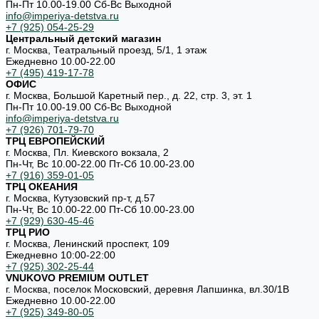
Пн-Пт 10.00-19.00 Cб-Вс Выходной
info@imperiya-detstva.ru
+7 (925) 054-25-29
Центральный детский магазин
г. Москва, Театральный проезд, 5/1, 1 этаж
Ежедневно 10.00-22.00
+7 (495) 419-17-78
ОФИС
г. Москва, Большой Каретный пер., д. 22, стр. 3, эт. 1
Пн-Пт 10.00-19.00 Cб-Вс Выходной
info@imperiya-detstva.ru
+7 (926) 701-79-70
ТРЦ ЕВРОПЕЙСКИЙ
г. Москва, Пл. Киевского вокзала, 2
Пн-Чт, Вс 10.00-22.00 Пт-Сб 10.00-23.00
+7 (916) 359-01-05
ТРЦ ОКЕАНИЯ
г. Москва, Кутузовский пр-т, д.57
Пн-Чт, Вс 10.00-22.00 Пт-Сб 10.00-23.00
+7 (929) 630-45-46
ТРЦ РИО
г. Москва, Ленинский проспект, 109
Ежедневно 10:00-22:00
+7 (925) 302-25-44
VNUKOVO PREMIUM OUTLET
г. Москва, поселок Московский, деревня Лапшинка, вл.30/1В
Ежедневно 10.00-22.00
+7 (925) 349-80-05