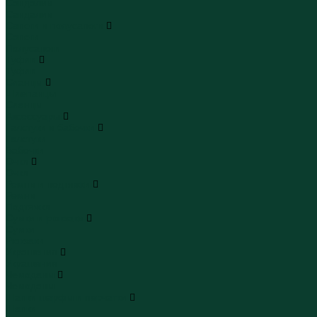
Сандалии
Сандалии
Сапоги и полусапоги
Сапоги
Полусапоги
Туфли
Туфли
Сланцы
Шлепанцы
Сланцы
Аксессуары
Галстуки и бабочки
Галстуки
Бабочки
Очки
Очки
Ремни и подтяжки
Ремни
Подтяжки
Сумки и рюкзаки
Сумки
Рюкзаки
Украшения
Украшения
Чемоданы
Чемоданы
Шапки шарфы и перчатки
Шапки