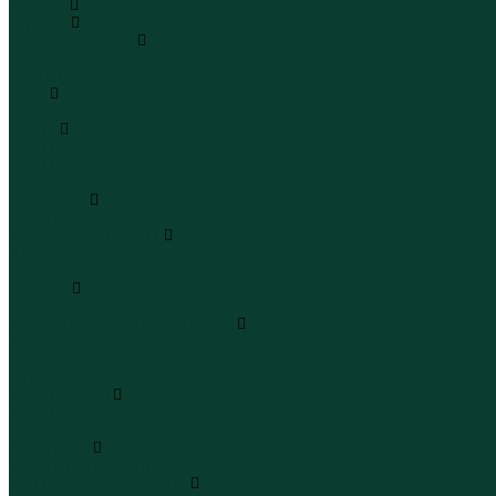
Каталог
Одежда
Блузы и рубашки
Блузы
Рубашки
Боди
Боди
Брюки
Брюки классические
Брюки спортивные
Брюки повседневные
Водолазки
Водолазки
Джинсы и джинсовки
Джинсы
Джинсовки
Жилеты
Жилеты
Кардиганы джемперы свитеры
Кардиганы
Джемперы
Свитеры
Комбинезоны
Комбинезоны
Полукомбинезоны
Комплекты
Комплекты одежды
Леггинсы и велосипедки