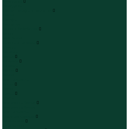
Чемоданы
Чемоданы
Шапки шарфы и перчатки
Шапки
Шарфы
Перчатки
Кепки и бейсболки
Кепки
Бейсболки
Шляпы и панамы
Шляпы
Панамы
Белье
Пижамы
Пижамы
Майки
Майки
Бюстгальтеры
Носки
Носки
Трусы
Трусы
Комплекты белья
Комплекты белья
Бюстгальтеры
Пляжная одежда
Купальники
Купальники