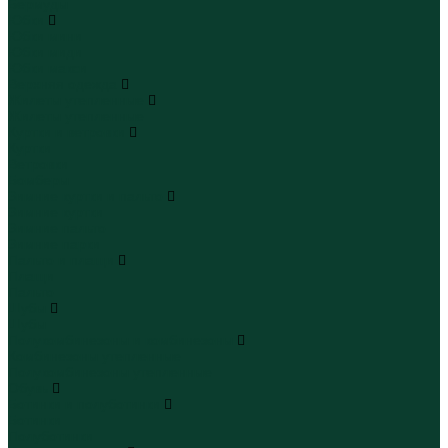
Бермуды
Юбки
Юбки мини
Юбки миди
Юбки макси
Верхняя одежда
Жилеты утепленные
Жилеты утепленные
Куртки и ветровки
Куртки
Ветровки
Бомберы
Зимние куртки и пальто
Зимние куртки
Зимние пальто
Зимние парки
Пальто и плащи
Плащи
Пальто
Шубы
Шубы
Полукомбинезоны и комбинезоны
Комбинезоны утепленные
Полукомбинезоны утепленные
Обувь
Ботинки и полуботинки
Ботинки
Полуботинки