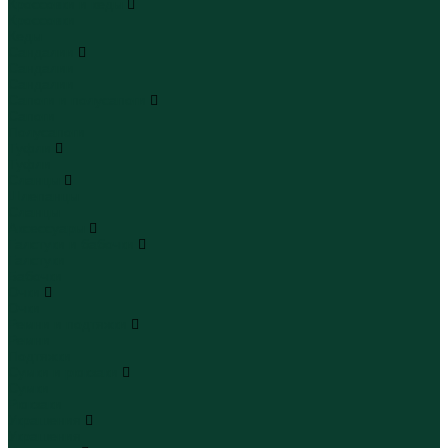
Кроссовки и кеды
Кроссовки
Кеды
Сандалии
Сандалии
Сандалии
Сапоги и полусапоги
Сапоги
Полусапоги
Туфли
Туфли
Сланцы
Шлепанцы
Сланцы
Аксессуары
Галстуки и бабочки
Галстуки
Бабочки
Очки
Очки
Ремни и подтяжки
Ремни
Подтяжки
Сумки и рюкзаки
Сумки
Рюкзаки
Украшения
Украшения