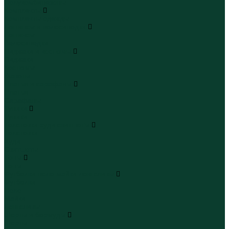
Полукомбинезоны
Комплекты
Комплекты одежды
Леггинсы и велосипедки
Леггинсы
Велосипедки
Пиджаки и костюмы
Пиджаки
Костюмы
Жакеты
Платья и сарафаны
Платья
Сарафаны
Туники
Туники
Толстовки худи свитшоты
Толстовки
Худи
Свитшоты
Топы
Топы
Футболки поло майки лонгсливы
Футболки
Поло
Майки
Лонгсливы
Шорты и бермуды
Шорты