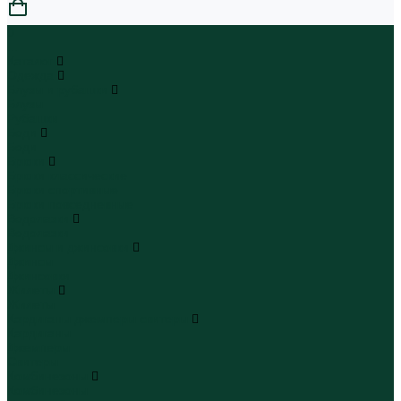
0
...
Каталог
Одежда
Блузы и рубашки
Блузы
Рубашки
Боди
Боди
Брюки
Брюки классические
Брюки спортивные
Брюки повседневные
Водолазки
Водолазки
Джинсы и джинсовки
Джинсы
Джинсовки
Жилеты
Жилеты
Кардиганы джемперы свитеры
Кардиганы
Джемперы
Свитеры
Комбинезоны
Комбинезоны