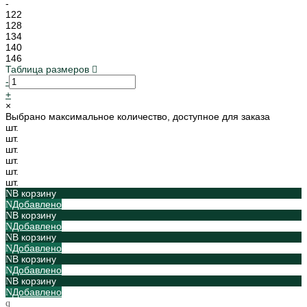
-
122
128
134
140
146
Таблица размеров
-
+
×
Выбрано максимальное количество, доступное для заказа
шт.
шт.
шт.
шт.
шт.
шт.
В корзину
Добавлено
В корзину
Добавлено
В корзину
Добавлено
В корзину
Добавлено
В корзину
Добавлено