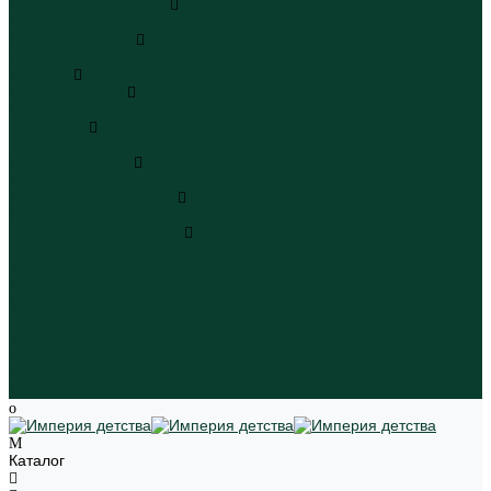
Плавательные шорты
Плавательные шорты
Пляжная одежда
Пляжная одежда
Игрушки
Мягкие игрушки
Мягкие игрушки
Транспорт
Транспорт
Игровые наборы
Игровые наборы
Игрушки для малышей
Игрушки для малышей
Наборы для творчества
Наборы для творчества
Школьная форма
Девочки
Мальчики
Школа
Бренды
Новинки
Распродажа
Магазины
Каталог