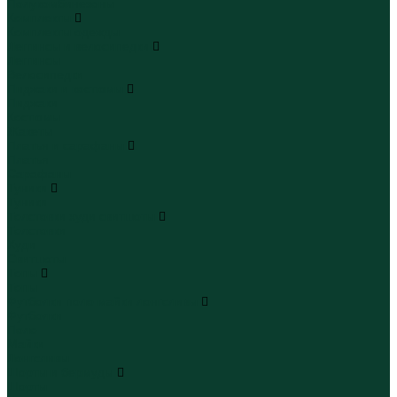
Полукомбинезоны
Комплекты
Комплекты одежды
Леггинсы и велосипедки
Леггинсы
Велосипедки
Пиджаки и костюмы
Пиджаки
Костюмы
Жакеты
Платья и сарафаны
Платья
Сарафаны
Туники
Туники
Толстовки худи свитшоты
Толстовки
Худи
Свитшоты
Топы
Топы
Футболки поло майки лонгсливы
Футболки
Поло
Майки
Лонгсливы
Шорты и бермуды
Шорты