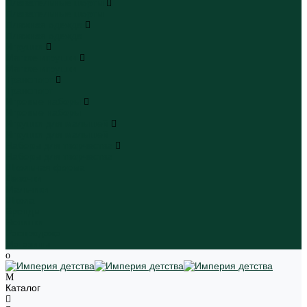
Плавательные шорты
Плавательные шорты
Пляжная одежда
Пляжная одежда
Игрушки
Мягкие игрушки
Мягкие игрушки
Транспорт
Транспорт
Игровые наборы
Игровые наборы
Игрушки для малышей
Игрушки для малышей
Наборы для творчества
Наборы для творчества
Школьная форма
Девочки
Мальчики
Школа
Бренды
Новинки
Распродажа
Магазины
Каталог