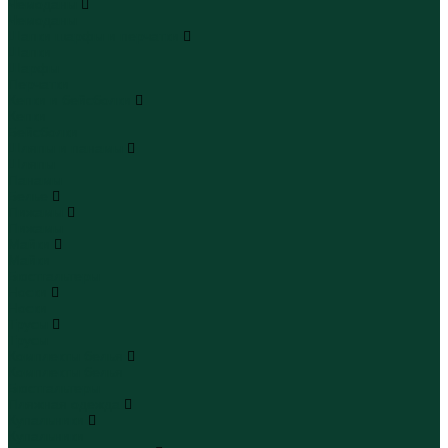
Чемоданы
Чемоданы
Шапки шарфы и перчатки
Шапки
Шарфы
Перчатки
Кепки и бейсболки
Кепки
Бейсболки
Шляпы и панамы
Шляпы
Панамы
Белье
Пижамы
Пижамы
Майки
Майки
Бюстгальтеры
Носки
Носки
Трусы
Трусы
Комплекты белья
Комплекты белья
Бюстгальтеры
Пляжная одежда
Купальники
Купальники