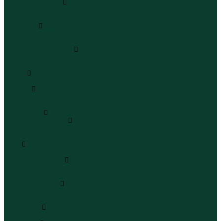
Кроссовки и кеды
Кроссовки
Кеды
Сандалии
Сандалии
Сандалии
Сапоги и полусапоги
Сапоги
Полусапоги
Туфли
Туфли
Сланцы
Шлепанцы
Сланцы
Аксессуары
Галстуки и бабочки
Галстуки
Бабочки
Очки
Очки
Ремни и подтяжки
Ремни
Подтяжки
Сумки и рюкзаки
Сумки
Рюкзаки
Украшения
Украшения