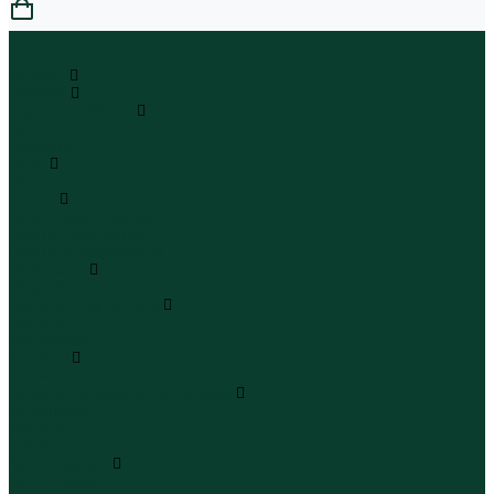
0
...
Каталог
Одежда
Блузы и рубашки
Блузы
Рубашки
Боди
Боди
Брюки
Брюки классические
Брюки спортивные
Брюки повседневные
Водолазки
Водолазки
Джинсы и джинсовки
Джинсы
Джинсовки
Жилеты
Жилеты
Кардиганы джемперы свитеры
Кардиганы
Джемперы
Свитеры
Комбинезоны
Комбинезоны