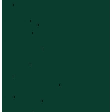
Бермуды
Юбки
Юбки мини
Юбки миди
Юбки макси
Верхняя одежда
Жилеты утепленные
Жилеты утепленные
Куртки и ветровки
Куртки
Ветровки
Бомберы
Зимние куртки и пальто
Зимние куртки
Зимние пальто
Зимние парки
Пальто и плащи
Плащи
Пальто
Шубы
Шубы
Полукомбинезоны и комбинезоны
Комбинезоны утепленные
Полукомбинезоны утепленные
Обувь
Ботинки и полуботинки
Ботинки
Полуботинки