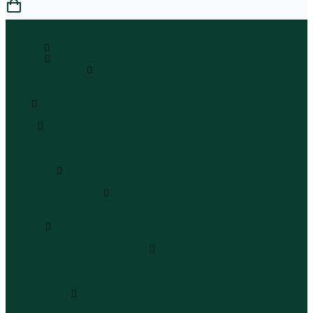
0
...
Каталог
Одежда
Блузы и рубашки
Блузы
Рубашки
Боди
Боди
Брюки
Брюки классические
Брюки спортивные
Брюки повседневные
Водолазки
Водолазки
Джинсы и джинсовки
Джинсы
Джинсовки
Жилеты
Жилеты
Кардиганы джемперы свитеры
Кардиганы
Джемперы
Свитеры
Комбинезоны
Комбинезоны