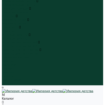
Плавательные шорты
Плавательные шорты
Пляжная одежда
Пляжная одежда
Игрушки
Мягкие игрушки
Мягкие игрушки
Транспорт
Транспорт
Игровые наборы
Игровые наборы
Игрушки для малышей
Игрушки для малышей
Наборы для творчества
Наборы для творчества
Школьная форма
Девочки
Мальчики
Школа
Бренды
Новинки
Распродажа
Магазины
Каталог