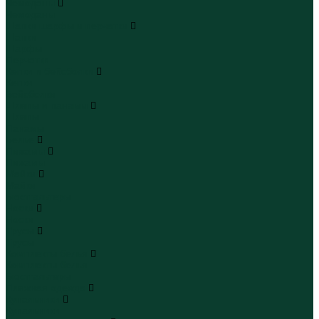
Чемоданы
Чемоданы
Шапки шарфы и перчатки
Шапки
Шарфы
Перчатки
Кепки и бейсболки
Кепки
Бейсболки
Шляпы и панамы
Шляпы
Панамы
Белье
Пижамы
Пижамы
Майки
Майки
Бюстгальтеры
Носки
Носки
Трусы
Трусы
Комплекты белья
Комплекты белья
Бюстгальтеры
Пляжная одежда
Купальники
Купальники