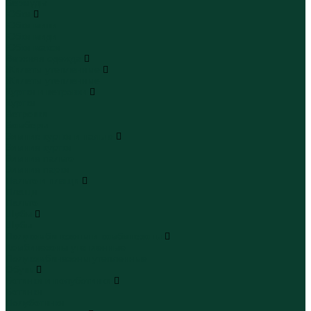
Бермуды
Юбки
Юбки мини
Юбки миди
Юбки макси
Верхняя одежда
Жилеты утепленные
Жилеты утепленные
Куртки и ветровки
Куртки
Ветровки
Бомберы
Зимние куртки и пальто
Зимние куртки
Зимние пальто
Зимние парки
Пальто и плащи
Плащи
Пальто
Шубы
Шубы
Полукомбинезоны и комбинезоны
Комбинезоны утепленные
Полукомбинезоны утепленные
Обувь
Ботинки и полуботинки
Ботинки
Полуботинки