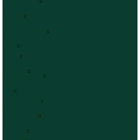
Кроссовки и кеды
Кроссовки
Кеды
Сандалии
Сандалии
Сандалии
Сапоги и полусапоги
Сапоги
Полусапоги
Туфли
Туфли
Сланцы
Шлепанцы
Сланцы
Аксессуары
Галстуки и бабочки
Галстуки
Бабочки
Очки
Очки
Ремни и подтяжки
Ремни
Подтяжки
Сумки и рюкзаки
Сумки
Рюкзаки
Украшения
Украшения