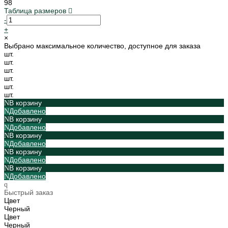
98
Таблица размеров
-
+
×
Выбрано максимальное количество, доступное для заказа
шт.
шт.
шт.
шт.
шт.
шт.
В корзину
Добавлено
В корзину
Добавлено
В корзину
Добавлено
В корзину
Добавлено
В корзину
Добавлено
Быстрый заказ
Цвет
Черный
Цвет
Черный