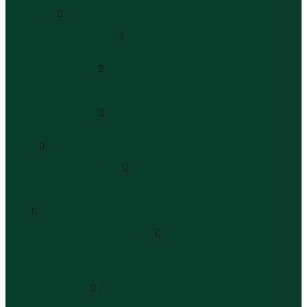
Полукомбинезоны
Комплекты
Комплекты одежды
Леггинсы и велосипедки
Леггинсы
Велосипедки
Пиджаки и костюмы
Пиджаки
Костюмы
Жакеты
Платья и сарафаны
Платья
Сарафаны
Туники
Туники
Толстовки худи свитшоты
Толстовки
Худи
Свитшоты
Топы
Топы
Футболки поло майки лонгсливы
Футболки
Поло
Майки
Лонгсливы
Шорты и бермуды
Шорты