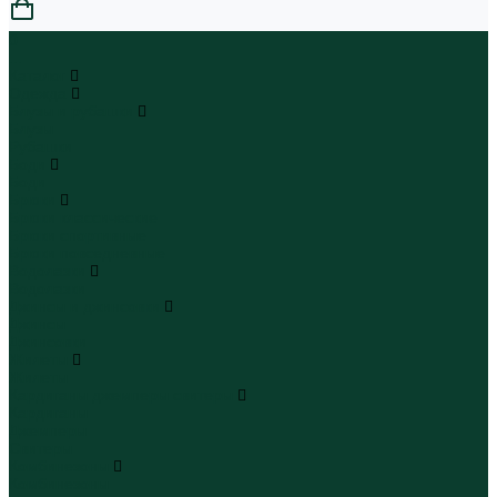
0
...
Каталог
Одежда
Блузы и рубашки
Блузы
Рубашки
Боди
Боди
Брюки
Брюки классические
Брюки спортивные
Брюки повседневные
Водолазки
Водолазки
Джинсы и джинсовки
Джинсы
Джинсовки
Жилеты
Жилеты
Кардиганы джемперы свитеры
Кардиганы
Джемперы
Свитеры
Комбинезоны
Комбинезоны