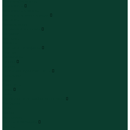
Полукомбинезоны
Комплекты
Комплекты одежды
Леггинсы и велосипедки
Леггинсы
Велосипедки
Пиджаки и костюмы
Пиджаки
Костюмы
Жакеты
Платья и сарафаны
Платья
Сарафаны
Туники
Туники
Толстовки худи свитшоты
Толстовки
Худи
Свитшоты
Топы
Топы
Футболки поло майки лонгсливы
Футболки
Поло
Майки
Лонгсливы
Шорты и бермуды
Шорты