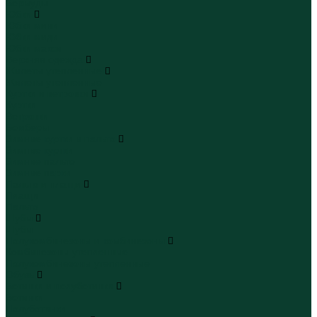
Бермуды
Юбки
Юбки мини
Юбки миди
Юбки макси
Верхняя одежда
Жилеты утепленные
Жилеты утепленные
Куртки и ветровки
Куртки
Ветровки
Бомберы
Зимние куртки и пальто
Зимние куртки
Зимние пальто
Зимние парки
Пальто и плащи
Плащи
Пальто
Шубы
Шубы
Полукомбинезоны и комбинезоны
Комбинезоны утепленные
Полукомбинезоны утепленные
Обувь
Ботинки и полуботинки
Ботинки
Полуботинки