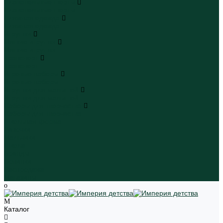
Плавательные шорты
Плавательные шорты
Пляжная одежда
Пляжная одежда
Игрушки
Мягкие игрушки
Мягкие игрушки
Транспорт
Транспорт
Игровые наборы
Игровые наборы
Игрушки для малышей
Игрушки для малышей
Наборы для творчества
Наборы для творчества
Школьная форма
Девочки
Мальчики
Школа
Бренды
Новинки
Распродажа
Магазины
Каталог