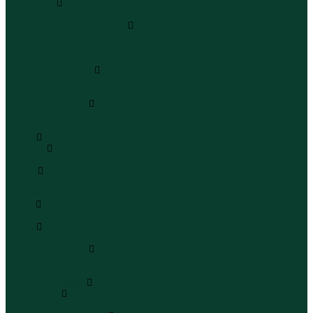
Чемоданы
Чемоданы
Шапки шарфы и перчатки
Шапки
Шарфы
Перчатки
Кепки и бейсболки
Кепки
Бейсболки
Шляпы и панамы
Шляпы
Панамы
Белье
Пижамы
Пижамы
Майки
Майки
Бюстгальтеры
Носки
Носки
Трусы
Трусы
Комплекты белья
Комплекты белья
Бюстгальтеры
Пляжная одежда
Купальники
Купальники