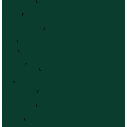
Кроссовки и кеды
Кроссовки
Кеды
Сандалии
Сандалии
Сандалии
Сапоги и полусапоги
Сапоги
Полусапоги
Туфли
Туфли
Сланцы
Шлепанцы
Сланцы
Аксессуары
Галстуки и бабочки
Галстуки
Бабочки
Очки
Очки
Ремни и подтяжки
Ремни
Подтяжки
Сумки и рюкзаки
Сумки
Рюкзаки
Украшения
Украшения