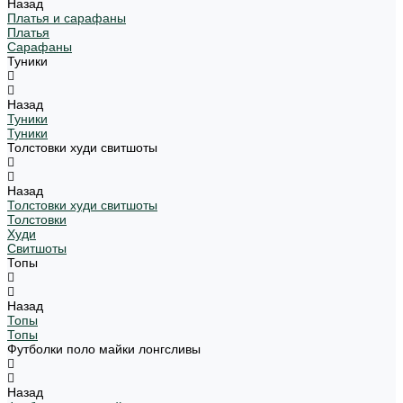
Назад
Платья и сарафаны
Платья
Сарафаны
Туники
Назад
Туники
Туники
Толстовки худи свитшоты
Назад
Толстовки худи свитшоты
Толстовки
Худи
Свитшоты
Топы
Назад
Топы
Топы
Футболки поло майки лонгсливы
Назад