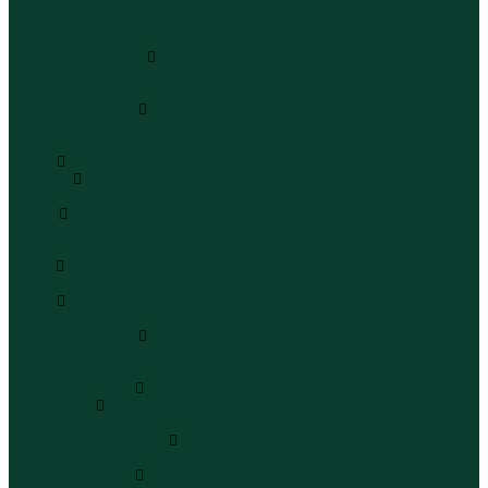
Шапки
Шарфы
Перчатки
Кепки и бейсболки
Кепки
Бейсболки
Шляпы и панамы
Шляпы
Панамы
Белье
Пижамы
Пижамы
Майки
Майки
Бюстгальтеры
Носки
Носки
Трусы
Трусы
Комплекты белья
Комплекты белья
Бюстгальтеры
Пляжная одежда
Купальники
Купальники
Плавательные шорты
Плавательные шорты
Пляжная одежда