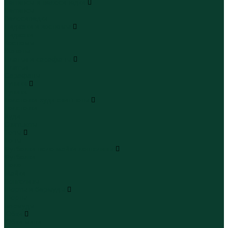
Леггинсы и велосипедки
Леггинсы
Велосипедки
Пиджаки и костюмы
Пиджаки
Костюмы
Жакеты
Платья и сарафаны
Платья
Сарафаны
Туники
Туники
Толстовки худи свитшоты
Толстовки
Худи
Свитшоты
Топы
Топы
Футболки поло майки лонгсливы
Футболки
Поло
Майки
Лонгсливы
Шорты и бермуды
Шорты
Бермуды
Юбки
Юбки мини