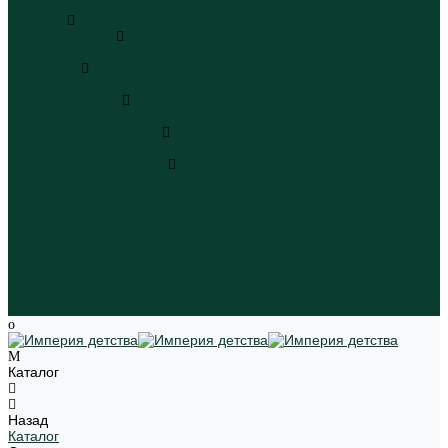
Пляжная одежда
Игрушки
Мягкие игрушки
Мягкие игрушки
Транспорт
Транспорт
Игровые наборы
Игровые наборы
Игрушки для малышей
Игрушки для малышей
Наборы для творчества
Наборы для творчества
Школьная форма
Девочки
Мальчики
Школа
Бренды
Новинки
Распродажа
Магазины
Каталог
Назад
Каталог