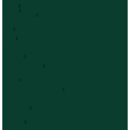
...
Каталог
Одежда
Блузы и рубашки
Блузы
Рубашки
Боди
Боди
Брюки
Брюки классические
Брюки спортивные
Брюки повседневные
Водолазки
Водолазки
Джинсы и джинсовки
Джинсы
Джинсовки
Жилеты
Жилеты
Кардиганы джемперы свитеры
Кардиганы
Джемперы
Свитеры
Комбинезоны
Комбинезоны
Полукомбинезоны
Комплекты
Комплекты одежды