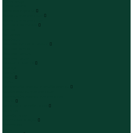
Юбки миди
Юбки макси
Верхняя одежда
Жилеты утепленные
Жилеты утепленные
Куртки и ветровки
Куртки
Ветровки
Бомберы
Зимние куртки и пальто
Зимние куртки
Зимние пальто
Зимние парки
Пальто и плащи
Плащи
Пальто
Шубы
Шубы
Полукомбинезоны и комбинезоны
Комбинезоны утепленные
Полукомбинезоны утепленные
Обувь
Ботинки и полуботинки
Ботинки
Полуботинки
Кроссовки и кеды
Кроссовки
Кеды