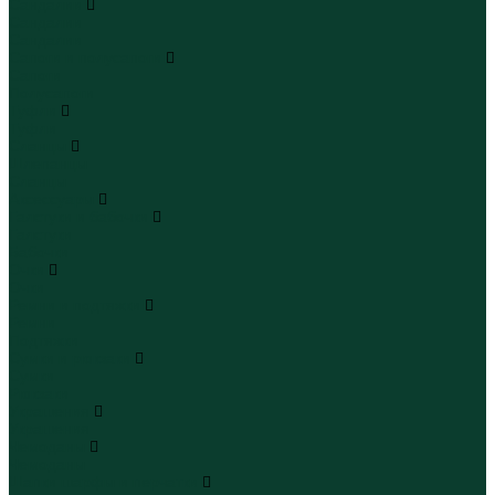
Сандалии
Сандалии
Сандалии
Сапоги и полусапоги
Сапоги
Полусапоги
Туфли
Туфли
Сланцы
Шлепанцы
Сланцы
Аксессуары
Галстуки и бабочки
Галстуки
Бабочки
Очки
Очки
Ремни и подтяжки
Ремни
Подтяжки
Сумки и рюкзаки
Сумки
Рюкзаки
Украшения
Украшения
Чемоданы
Чемоданы
Шапки шарфы и перчатки