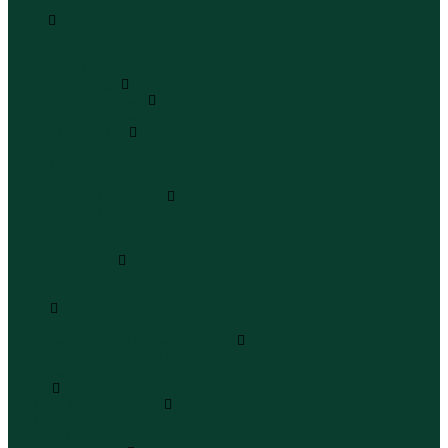
Бермуды
Юбки
Юбки мини
Юбки миди
Юбки макси
Верхняя одежда
Жилеты утепленные
Жилеты утепленные
Куртки и ветровки
Куртки
Ветровки
Бомберы
Зимние куртки и пальто
Зимние куртки
Зимние пальто
Зимние парки
Пальто и плащи
Плащи
Пальто
Шубы
Шубы
Полукомбинезоны и комбинезоны
Комбинезоны утепленные
Полукомбинезоны утепленные
Обувь
Ботинки и полуботинки
Ботинки
Полуботинки