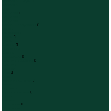
Кроссовки и кеды
Кроссовки
Кеды
Сандалии
Сандалии
Сандалии
Сапоги и полусапоги
Сапоги
Полусапоги
Туфли
Туфли
Сланцы
Шлепанцы
Сланцы
Аксессуары
Галстуки и бабочки
Галстуки
Бабочки
Очки
Очки
Ремни и подтяжки
Ремни
Подтяжки
Сумки и рюкзаки
Сумки
Рюкзаки
Украшения
Украшения