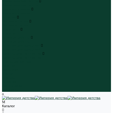
Плавательные шорты
Плавательные шорты
Пляжная одежда
Пляжная одежда
Игрушки
Мягкие игрушки
Мягкие игрушки
Транспорт
Транспорт
Игровые наборы
Игровые наборы
Игрушки для малышей
Игрушки для малышей
Наборы для творчества
Наборы для творчества
Школьная форма
Девочки
Мальчики
Школа
Бренды
Новинки
Распродажа
Магазины
Каталог