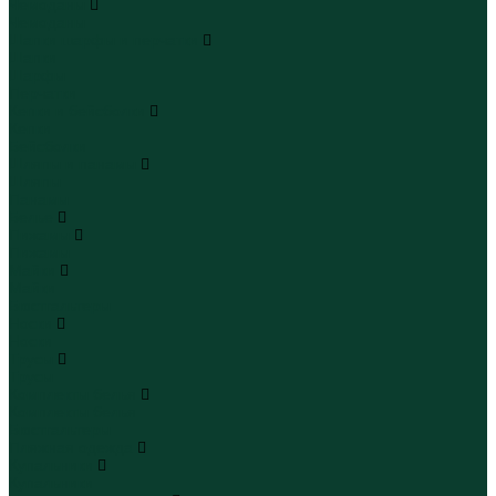
Чемоданы
Чемоданы
Шапки шарфы и перчатки
Шапки
Шарфы
Перчатки
Кепки и бейсболки
Кепки
Бейсболки
Шляпы и панамы
Шляпы
Панамы
Белье
Пижамы
Пижамы
Майки
Майки
Бюстгальтеры
Носки
Носки
Трусы
Трусы
Комплекты белья
Комплекты белья
Бюстгальтеры
Пляжная одежда
Купальники
Купальники