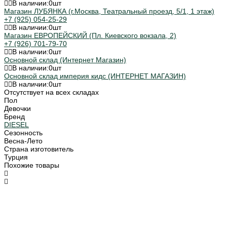
В наличии:
0
шт
Магазин ЛУБЯНКА (г.Москва, Театральный проезд, 5/1, 1 этаж)
+7 (925) 054-25-29
В наличии:
0
шт
Магазин ЕВРОПЕЙСКИЙ (Пл. Киевского вокзала, 2)
+7 (926) 701-79-70
В наличии:
0
шт
Основной склад (Интернет Магазин)
В наличии:
0
шт
Основной склад империя кидс (ИНТЕРНЕТ МАГАЗИН)
В наличии:
0
шт
Отсутствует на всех складах
Пол
Девочки
Бренд
DIESEL
Сезонность
Весна-Лето
Страна изготовитель
Турция
Похожие товары