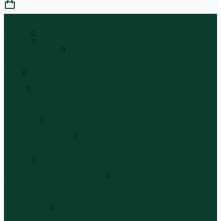
0
...
Каталог
Одежда
Блузы и рубашки
Блузы
Рубашки
Боди
Боди
Брюки
Брюки классические
Брюки спортивные
Брюки повседневные
Водолазки
Водолазки
Джинсы и джинсовки
Джинсы
Джинсовки
Жилеты
Жилеты
Кардиганы джемперы свитеры
Кардиганы
Джемперы
Свитеры
Комбинезоны
Комбинезоны