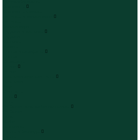
Полукомбинезоны
Комплекты
Комплекты одежды
Леггинсы и велосипедки
Леггинсы
Велосипедки
Пиджаки и костюмы
Пиджаки
Костюмы
Жакеты
Платья и сарафаны
Платья
Сарафаны
Туники
Туники
Толстовки худи свитшоты
Толстовки
Худи
Свитшоты
Топы
Топы
Футболки поло майки лонгсливы
Футболки
Поло
Майки
Лонгсливы
Шорты и бермуды
Шорты