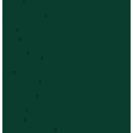
Сандалии
Сандалии
Сандалии
Сапоги и полусапоги
Сапоги
Полусапоги
Туфли
Туфли
Сланцы
Шлепанцы
Сланцы
Аксессуары
Галстуки и бабочки
Галстуки
Бабочки
Очки
Очки
Ремни и подтяжки
Ремни
Подтяжки
Сумки и рюкзаки
Сумки
Рюкзаки
Украшения
Украшения
Чемоданы
Чемоданы
Шапки шарфы и перчатки