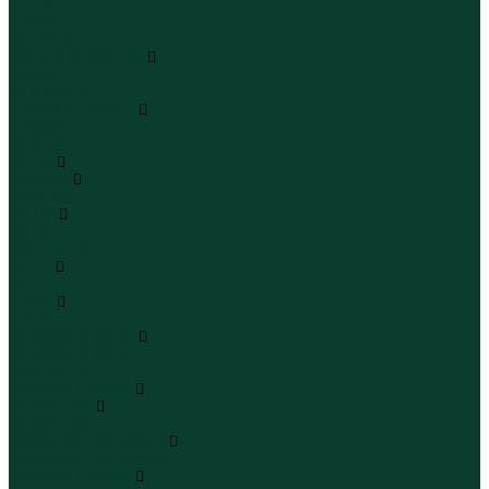
Шапки
Шарфы
Перчатки
Кепки и бейсболки
Кепки
Бейсболки
Шляпы и панамы
Шляпы
Панамы
Белье
Пижамы
Пижамы
Майки
Майки
Бюстгальтеры
Носки
Носки
Трусы
Трусы
Комплекты белья
Комплекты белья
Бюстгальтеры
Пляжная одежда
Купальники
Купальники
Плавательные шорты
Плавательные шорты
Пляжная одежда