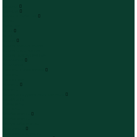
...
Каталог
Одежда
Блузы и рубашки
Блузы
Рубашки
Боди
Боди
Брюки
Брюки классические
Брюки спортивные
Брюки повседневные
Водолазки
Водолазки
Джинсы и джинсовки
Джинсы
Джинсовки
Жилеты
Жилеты
Кардиганы джемперы свитеры
Кардиганы
Джемперы
Свитеры
Комбинезоны
Комбинезоны
Полукомбинезоны
Комплекты
Комплекты одежды