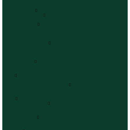
Юбки миди
Юбки макси
Верхняя одежда
Жилеты утепленные
Жилеты утепленные
Куртки и ветровки
Куртки
Ветровки
Бомберы
Зимние куртки и пальто
Зимние куртки
Зимние пальто
Зимние парки
Пальто и плащи
Плащи
Пальто
Шубы
Шубы
Полукомбинезоны и комбинезоны
Комбинезоны утепленные
Полукомбинезоны утепленные
Обувь
Ботинки и полуботинки
Ботинки
Полуботинки
Кроссовки и кеды
Кроссовки
Кеды