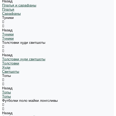
Назад
Платья и сарафаны
Платья
Сарафаны
Туники
Назад
Туники
Туники
Толстовки худи свитшоты
Назад
Толстовки худи свитшоты
Толстовки
Худи
Свитшоты
Топы
Назад
Топы
Топы
Футболки поло майки лонгсливы
Назад