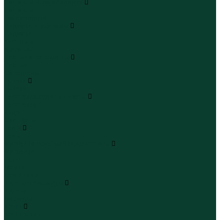
Леггинсы и велосипедки
Леггинсы
Велосипедки
Пиджаки и костюмы
Пиджаки
Костюмы
Жакеты
Платья и сарафаны
Платья
Сарафаны
Туники
Туники
Толстовки худи свитшоты
Толстовки
Худи
Свитшоты
Топы
Топы
Футболки поло майки лонгсливы
Футболки
Поло
Майки
Лонгсливы
Шорты и бермуды
Шорты
Бермуды
Юбки
Юбки мини