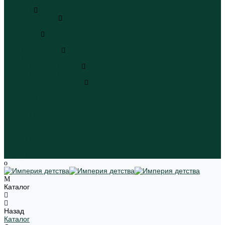
Пляжная одежда
Игрушки
Мягкие игрушки
Мягкие игрушки
Транспорт
Транспорт
Игровые наборы
Игровые наборы
Игрушки для малышей
Игрушки для малышей
Наборы для творчества
Наборы для творчества
Школьная форма
Девочки
Мальчики
Школа
Бренды
Новинки
Распродажа
Магазины
Каталог
Назад
Каталог