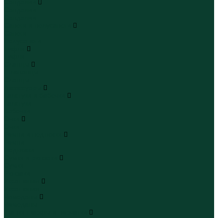
Сандалии
Сандалии
Сандалии
Сапоги и полусапоги
Сапоги
Полусапоги
Туфли
Туфли
Сланцы
Шлепанцы
Сланцы
Аксессуары
Галстуки и бабочки
Галстуки
Бабочки
Очки
Очки
Ремни и подтяжки
Ремни
Подтяжки
Сумки и рюкзаки
Сумки
Рюкзаки
Украшения
Украшения
Чемоданы
Чемоданы
Шапки шарфы и перчатки