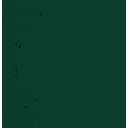
Шапки
Шарфы
Перчатки
Кепки и бейсболки
Кепки
Бейсболки
Шляпы и панамы
Шляпы
Панамы
Белье
Пижамы
Пижамы
Майки
Майки
Бюстгальтеры
Носки
Носки
Трусы
Трусы
Комплекты белья
Комплекты белья
Бюстгальтеры
Пляжная одежда
Купальники
Купальники
Плавательные шорты
Плавательные шорты
Пляжная одежда