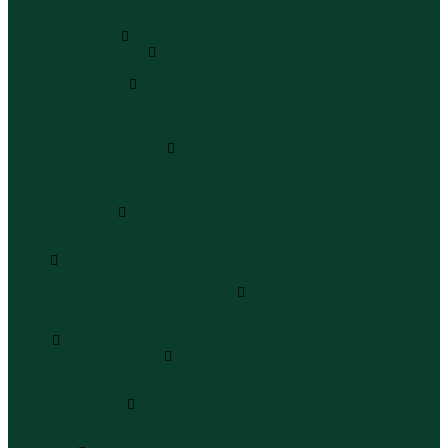
Юбки миди
Юбки макси
Верхняя одежда
Жилеты утепленные
Жилеты утепленные
Куртки и ветровки
Куртки
Ветровки
Бомберы
Зимние куртки и пальто
Зимние куртки
Зимние пальто
Зимние парки
Пальто и плащи
Плащи
Пальто
Шубы
Шубы
Полукомбинезоны и комбинезоны
Комбинезоны утепленные
Полукомбинезоны утепленные
Обувь
Ботинки и полуботинки
Ботинки
Полуботинки
Кроссовки и кеды
Кроссовки
Кеды