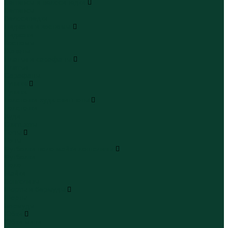
Леггинсы и велосипедки
Леггинсы
Велосипедки
Пиджаки и костюмы
Пиджаки
Костюмы
Жакеты
Платья и сарафаны
Платья
Сарафаны
Туники
Туники
Толстовки худи свитшоты
Толстовки
Худи
Свитшоты
Топы
Топы
Футболки поло майки лонгсливы
Футболки
Поло
Майки
Лонгсливы
Шорты и бермуды
Шорты
Бермуды
Юбки
Юбки мини