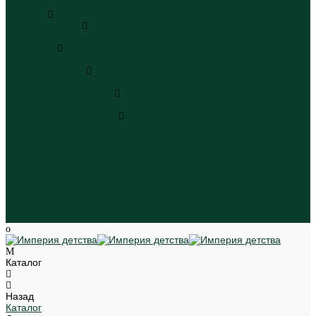
Пляжная одежда
Игрушки
Мягкие игрушки
Мягкие игрушки
Транспорт
Транспорт
Игровые наборы
Игровые наборы
Игрушки для малышей
Игрушки для малышей
Наборы для творчества
Наборы для творчества
Школьная форма
Девочки
Мальчики
Школа
Бренды
Новинки
Распродажа
Магазины
Каталог
Назад
Каталог