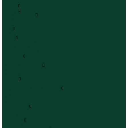
...
Каталог
Одежда
Блузы и рубашки
Блузы
Рубашки
Боди
Боди
Брюки
Брюки классические
Брюки спортивные
Брюки повседневные
Водолазки
Водолазки
Джинсы и джинсовки
Джинсы
Джинсовки
Жилеты
Жилеты
Кардиганы джемперы свитеры
Кардиганы
Джемперы
Свитеры
Комбинезоны
Комбинезоны
Полукомбинезоны
Комплекты
Комплекты одежды