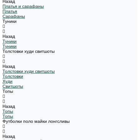
Назад
Платья и сарафаны
Платья
Сарафаны
Туники
Назад
Туники
Туники
Толстовки худи свитшоты
Назад
Толстовки худи свитшоты
Толстовки
Худи
Свитшоты
Топы
Назад
Топы
Топы
Футболки поло майки лонгсливы
Назад