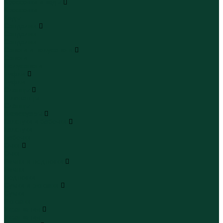
Кроссовки и кеды
Кроссовки
Кеды
Сандалии
Сандалии
Сандалии
Сапоги и полусапоги
Сапоги
Полусапоги
Туфли
Туфли
Сланцы
Шлепанцы
Сланцы
Аксессуары
Галстуки и бабочки
Галстуки
Бабочки
Очки
Очки
Ремни и подтяжки
Ремни
Подтяжки
Сумки и рюкзаки
Сумки
Рюкзаки
Украшения
Украшения