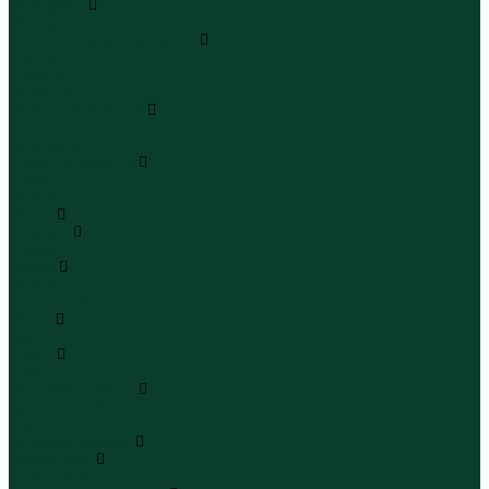
Чемоданы
Чемоданы
Шапки шарфы и перчатки
Шапки
Шарфы
Перчатки
Кепки и бейсболки
Кепки
Бейсболки
Шляпы и панамы
Шляпы
Панамы
Белье
Пижамы
Пижамы
Майки
Майки
Бюстгальтеры
Носки
Носки
Трусы
Трусы
Комплекты белья
Комплекты белья
Бюстгальтеры
Пляжная одежда
Купальники
Купальники