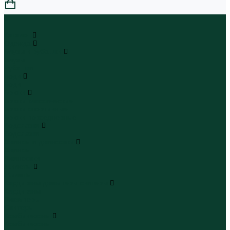
0
...
Каталог
Одежда
Блузы и рубашки
Блузы
Рубашки
Боди
Боди
Брюки
Брюки классические
Брюки спортивные
Брюки повседневные
Водолазки
Водолазки
Джинсы и джинсовки
Джинсы
Джинсовки
Жилеты
Жилеты
Кардиганы джемперы свитеры
Кардиганы
Джемперы
Свитеры
Комбинезоны
Комбинезоны