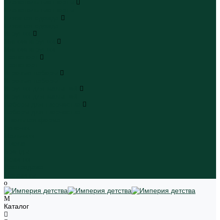
Плавательные шорты
Плавательные шорты
Пляжная одежда
Пляжная одежда
Игрушки
Мягкие игрушки
Мягкие игрушки
Транспорт
Транспорт
Игровые наборы
Игровые наборы
Игрушки для малышей
Игрушки для малышей
Наборы для творчества
Наборы для творчества
Школьная форма
Девочки
Мальчики
Школа
Бренды
Новинки
Распродажа
Магазины
Каталог