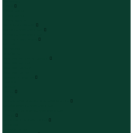
Бермуды
Юбки
Юбки мини
Юбки миди
Юбки макси
Верхняя одежда
Жилеты утепленные
Жилеты утепленные
Куртки и ветровки
Куртки
Ветровки
Бомберы
Зимние куртки и пальто
Зимние куртки
Зимние пальто
Зимние парки
Пальто и плащи
Плащи
Пальто
Шубы
Шубы
Полукомбинезоны и комбинезоны
Комбинезоны утепленные
Полукомбинезоны утепленные
Обувь
Ботинки и полуботинки
Ботинки
Полуботинки