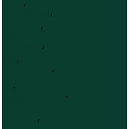
Полукомбинезоны
Комплекты
Комплекты одежды
Леггинсы и велосипедки
Леггинсы
Велосипедки
Пиджаки и костюмы
Пиджаки
Костюмы
Жакеты
Платья и сарафаны
Платья
Сарафаны
Туники
Туники
Толстовки худи свитшоты
Толстовки
Худи
Свитшоты
Топы
Топы
Футболки поло майки лонгсливы
Футболки
Поло
Майки
Лонгсливы
Шорты и бермуды
Шорты