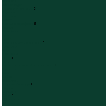
Леггинсы
Велосипедки
Пиджаки и костюмы
Пиджаки
Костюмы
Жакеты
Платья и сарафаны
Платья
Сарафаны
Туники
Туники
Толстовки худи свитшоты
Толстовки
Худи
Свитшоты
Топы
Топы
Футболки поло майки лонгсливы
Футболки
Поло
Майки
Лонгсливы
Шорты и бермуды
Шорты
Бермуды
Юбки
Юбки мини
Юбки миди