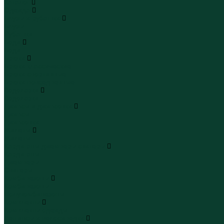
Каталог
Одежда
Блузы и рубашки
Блузы
Рубашки
Боди
Боди
Брюки
Брюки классические
Брюки спортивные
Брюки повседневные
Водолазки
Водолазки
Джинсы и джинсовки
Джинсы
Джинсовки
Жилеты
Жилеты
Кардиганы джемперы свитеры
Кардиганы
Джемперы
Свитеры
Комбинезоны
Комбинезоны
Полукомбинезоны
Комплекты
Комплекты одежды
Леггинсы и велосипедки