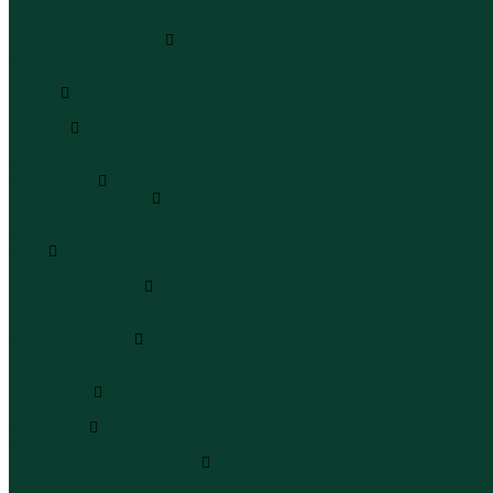
Сандалии
Сандалии
Сапоги и полусапоги
Сапоги
Полусапоги
Туфли
Туфли
Сланцы
Шлепанцы
Сланцы
Аксессуары
Галстуки и бабочки
Галстуки
Бабочки
Очки
Очки
Ремни и подтяжки
Ремни
Подтяжки
Сумки и рюкзаки
Сумки
Рюкзаки
Украшения
Украшения
Чемоданы
Чемоданы
Шапки шарфы и перчатки
Шапки