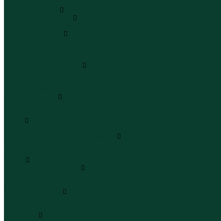
Юбки макси
Верхняя одежда
Жилеты утепленные
Жилеты утепленные
Куртки и ветровки
Куртки
Ветровки
Бомберы
Зимние куртки и пальто
Зимние куртки
Зимние пальто
Зимние парки
Пальто и плащи
Плащи
Пальто
Шубы
Шубы
Полукомбинезоны и комбинезоны
Комбинезоны утепленные
Полукомбинезоны утепленные
Обувь
Ботинки и полуботинки
Ботинки
Полуботинки
Кроссовки и кеды
Кроссовки
Кеды
Сандалии