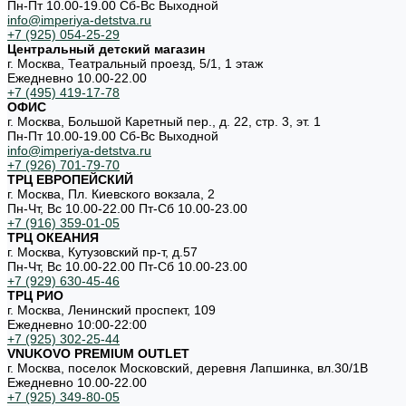
Пн-Пт 10.00-19.00 Cб-Вс Выходной
info@imperiya-detstva.ru
+7 (925) 054-25-29
Центральный детский магазин
г. Москва, Театральный проезд, 5/1, 1 этаж
Ежедневно 10.00-22.00
+7 (495) 419-17-78
ОФИС
г. Москва, Большой Каретный пер., д. 22, стр. 3, эт. 1
Пн-Пт 10.00-19.00 Cб-Вс Выходной
info@imperiya-detstva.ru
+7 (926) 701-79-70
ТРЦ ЕВРОПЕЙСКИЙ
г. Москва, Пл. Киевского вокзала, 2
Пн-Чт, Вс 10.00-22.00 Пт-Сб 10.00-23.00
+7 (916) 359-01-05
ТРЦ ОКЕАНИЯ
г. Москва, Кутузовский пр-т, д.57
Пн-Чт, Вс 10.00-22.00 Пт-Сб 10.00-23.00
+7 (929) 630-45-46
ТРЦ РИО
г. Москва, Ленинский проспект, 109
Ежедневно 10:00-22:00
+7 (925) 302-25-44
VNUKOVO PREMIUM OUTLET
г. Москва, поселок Московский, деревня Лапшинка, вл.30/1В
Ежедневно 10.00-22.00
+7 (925) 349-80-05