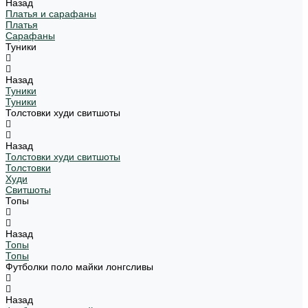
Назад
Платья и сарафаны
Платья
Сарафаны
Туники
Назад
Туники
Туники
Толстовки худи свитшоты
Назад
Толстовки худи свитшоты
Толстовки
Худи
Свитшоты
Топы
Назад
Топы
Топы
Футболки поло майки лонгсливы
Назад