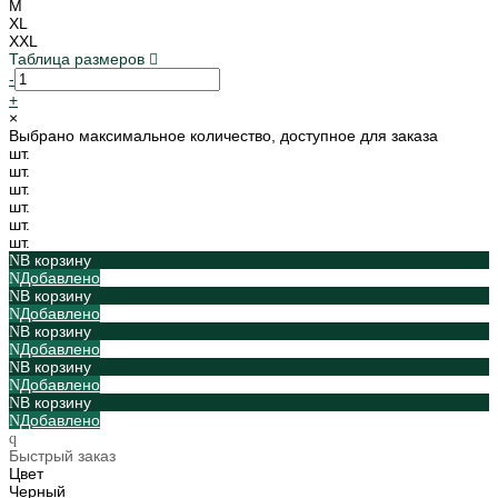
M
XL
XXL
Таблица размеров
-
+
×
Выбрано максимальное количество, доступное для заказа
шт.
шт.
шт.
шт.
шт.
шт.
В корзину
Добавлено
В корзину
Добавлено
В корзину
Добавлено
В корзину
Добавлено
В корзину
Добавлено
Быстрый заказ
Цвет
Черный