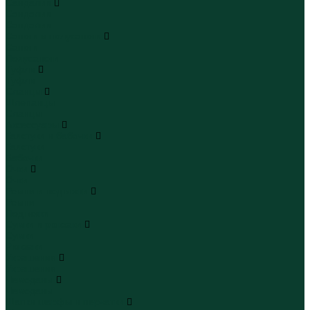
Сандалии
Сандалии
Сандалии
Сапоги и полусапоги
Сапоги
Полусапоги
Туфли
Туфли
Сланцы
Шлепанцы
Сланцы
Аксессуары
Галстуки и бабочки
Галстуки
Бабочки
Очки
Очки
Ремни и подтяжки
Ремни
Подтяжки
Сумки и рюкзаки
Сумки
Рюкзаки
Украшения
Украшения
Чемоданы
Чемоданы
Шапки шарфы и перчатки