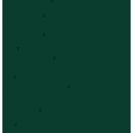
Леггинсы и велосипедки
Леггинсы
Велосипедки
Пиджаки и костюмы
Пиджаки
Костюмы
Жакеты
Платья и сарафаны
Платья
Сарафаны
Туники
Туники
Толстовки худи свитшоты
Толстовки
Худи
Свитшоты
Топы
Топы
Футболки поло майки лонгсливы
Футболки
Поло
Майки
Лонгсливы
Шорты и бермуды
Шорты
Бермуды
Юбки
Юбки мини