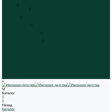
Пляжная одежда
Игрушки
Мягкие игрушки
Мягкие игрушки
Транспорт
Транспорт
Игровые наборы
Игровые наборы
Игрушки для малышей
Игрушки для малышей
Наборы для творчества
Наборы для творчества
Школьная форма
Девочки
Мальчики
Школа
Бренды
Новинки
Распродажа
Магазины
Каталог
Назад
Каталог