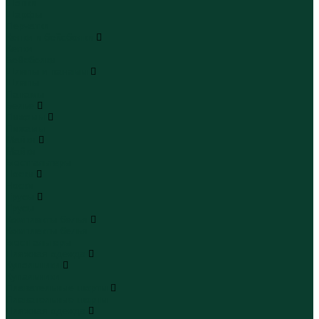
Шапки
Шарфы
Перчатки
Кепки и бейсболки
Кепки
Бейсболки
Шляпы и панамы
Шляпы
Панамы
Белье
Пижамы
Пижамы
Майки
Майки
Бюстгальтеры
Носки
Носки
Трусы
Трусы
Комплекты белья
Комплекты белья
Бюстгальтеры
Пляжная одежда
Купальники
Купальники
Плавательные шорты
Плавательные шорты
Пляжная одежда