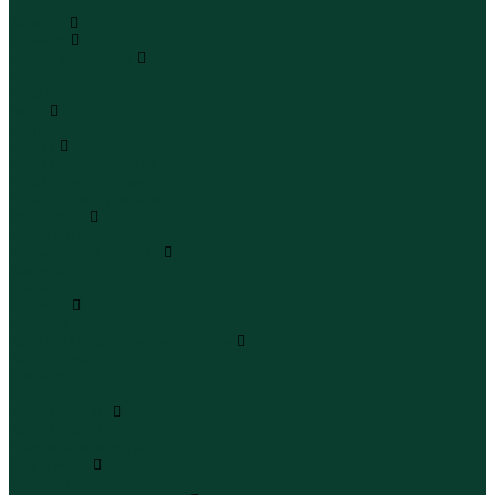
...
Каталог
Одежда
Блузы и рубашки
Блузы
Рубашки
Боди
Боди
Брюки
Брюки классические
Брюки спортивные
Брюки повседневные
Водолазки
Водолазки
Джинсы и джинсовки
Джинсы
Джинсовки
Жилеты
Жилеты
Кардиганы джемперы свитеры
Кардиганы
Джемперы
Свитеры
Комбинезоны
Комбинезоны
Полукомбинезоны
Комплекты
Комплекты одежды