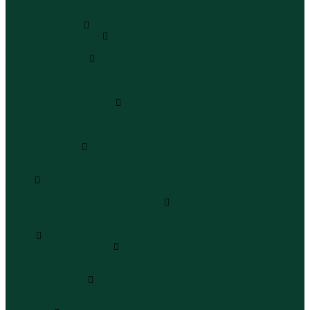
Юбки миди
Юбки макси
Верхняя одежда
Жилеты утепленные
Жилеты утепленные
Куртки и ветровки
Куртки
Ветровки
Бомберы
Зимние куртки и пальто
Зимние куртки
Зимние пальто
Зимние парки
Пальто и плащи
Плащи
Пальто
Шубы
Шубы
Полукомбинезоны и комбинезоны
Комбинезоны утепленные
Полукомбинезоны утепленные
Обувь
Ботинки и полуботинки
Ботинки
Полуботинки
Кроссовки и кеды
Кроссовки
Кеды