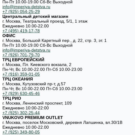
Пн-Пт 10.00-19.00 Cб-Вс Выходной
info@imperiya-detstva.ru
+7 (925) 054-25-29
Центральный детский магазин
г. Москва, Театральный проезд, 5/1, 1 этаж
Ежедневно 10.00-22.00
+7 (495) 419-17-78
ОФИС
г. Москва, Большой Каретный пер., д. 22, стр. 3, эт. 1
Пн-Пт 10.00-19.00 Cб-Вс Выходной
info@imperiya-detstva.ru
+7 (926) 701-79-70
ТРЦ ЕВРОПЕЙСКИЙ
г. Москва, Пл. Киевского вокзала, 2
Пн-Чт, Вс 10.00-22.00 Пт-Сб 10.00-23.00
+7 (916) 359-01-05
ТРЦ ОКЕАНИЯ
г. Москва, Кутузовский пр-т, д.57
Пн-Чт, Вс 10.00-22.00 Пт-Сб 10.00-23.00
+7 (929) 630-45-46
ТРЦ РИО
г. Москва, Ленинский проспект, 109
Ежедневно 10:00-22:00
+7 (925) 302-25-44
VNUKOVO PREMIUM OUTLET
г. Москва, поселок Московский, деревня Лапшинка, вл.30/1В
Ежедневно 10.00-22.00
+7 (925) 349-80-05