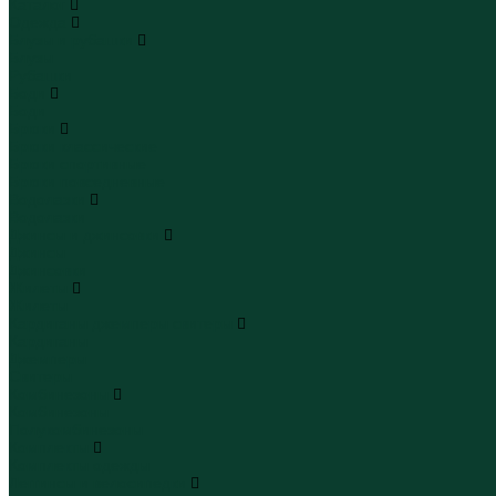
Каталог
Одежда
Блузы и рубашки
Блузы
Рубашки
Боди
Боди
Брюки
Брюки классические
Брюки спортивные
Брюки повседневные
Водолазки
Водолазки
Джинсы и джинсовки
Джинсы
Джинсовки
Жилеты
Жилеты
Кардиганы джемперы свитеры
Кардиганы
Джемперы
Свитеры
Комбинезоны
Комбинезоны
Полукомбинезоны
Комплекты
Комплекты одежды
Леггинсы и велосипедки