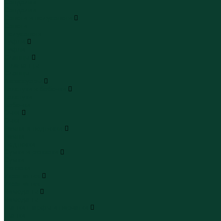
Сандалии
Сандалии
Сапоги и полусапоги
Сапоги
Полусапоги
Туфли
Туфли
Сланцы
Шлепанцы
Сланцы
Аксессуары
Галстуки и бабочки
Галстуки
Бабочки
Очки
Очки
Ремни и подтяжки
Ремни
Подтяжки
Сумки и рюкзаки
Сумки
Рюкзаки
Украшения
Украшения
Чемоданы
Чемоданы
Шапки шарфы и перчатки
Шапки