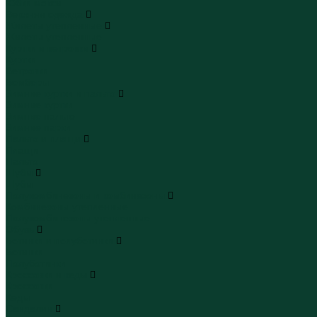
Юбки макси
Верхняя одежда
Жилеты утепленные
Жилеты утепленные
Куртки и ветровки
Куртки
Ветровки
Бомберы
Зимние куртки и пальто
Зимние куртки
Зимние пальто
Зимние парки
Пальто и плащи
Плащи
Пальто
Шубы
Шубы
Полукомбинезоны и комбинезоны
Комбинезоны утепленные
Полукомбинезоны утепленные
Обувь
Ботинки и полуботинки
Ботинки
Полуботинки
Кроссовки и кеды
Кроссовки
Кеды
Сандалии