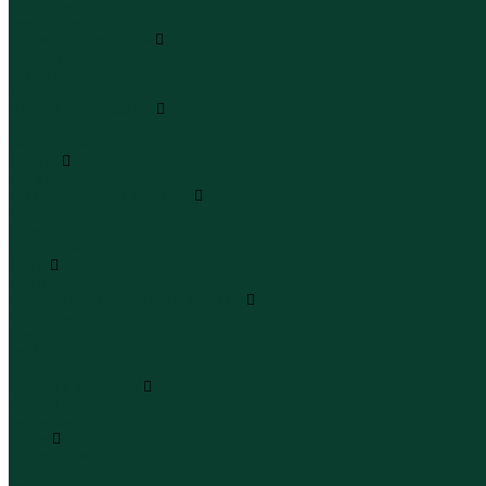
Леггинсы
Велосипедки
Пиджаки и костюмы
Пиджаки
Костюмы
Жакеты
Платья и сарафаны
Платья
Сарафаны
Туники
Туники
Толстовки худи свитшоты
Толстовки
Худи
Свитшоты
Топы
Топы
Футболки поло майки лонгсливы
Футболки
Поло
Майки
Лонгсливы
Шорты и бермуды
Шорты
Бермуды
Юбки
Юбки мини
Юбки миди