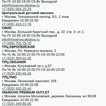
Пн-Пт 10.00-19.00 Cб-Вс Выходной
info@imperiya-detstva.ru
+7 (925) 054-25-29
Центральный детский магазин
г. Москва, Театральный проезд, 5/1, 1 этаж
Ежедневно 10.00-22.00
+7 (495) 419-17-78
ОФИС
г. Москва, Большой Каретный пер., д. 22, стр. 3, эт. 1
Пн-Пт 10.00-19.00 Cб-Вс Выходной
info@imperiya-detstva.ru
+7 (926) 701-79-70
ТРЦ ЕВРОПЕЙСКИЙ
г. Москва, Пл. Киевского вокзала, 2
Пн-Чт, Вс 10.00-22.00 Пт-Сб 10.00-23.00
+7 (916) 359-01-05
ТРЦ ОКЕАНИЯ
г. Москва, Кутузовский пр-т, д.57
Пн-Чт, Вс 10.00-22.00 Пт-Сб 10.00-23.00
+7 (929) 630-45-46
ТРЦ РИО
г. Москва, Ленинский проспект, 109
Ежедневно 10:00-22:00
+7 (925) 302-25-44
VNUKOVO PREMIUM OUTLET
г. Москва, поселок Московский, деревня Лапшинка, вл.30/1В
Ежедневно 10.00-22.00
+7 (925) 349-80-05