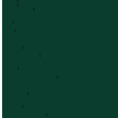
Каталог
Одежда
Блузы и рубашки
Блузы
Рубашки
Боди
Боди
Брюки
Брюки классические
Брюки спортивные
Брюки повседневные
Водолазки
Водолазки
Джинсы и джинсовки
Джинсы
Джинсовки
Жилеты
Жилеты
Кардиганы джемперы свитеры
Кардиганы
Джемперы
Свитеры
Комбинезоны
Комбинезоны
Полукомбинезоны
Комплекты
Комплекты одежды
Леггинсы и велосипедки