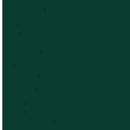
Сандалии
Сандалии
Сапоги и полусапоги
Сапоги
Полусапоги
Туфли
Туфли
Сланцы
Шлепанцы
Сланцы
Аксессуары
Галстуки и бабочки
Галстуки
Бабочки
Очки
Очки
Ремни и подтяжки
Ремни
Подтяжки
Сумки и рюкзаки
Сумки
Рюкзаки
Украшения
Украшения
Чемоданы
Чемоданы
Шапки шарфы и перчатки
Шапки