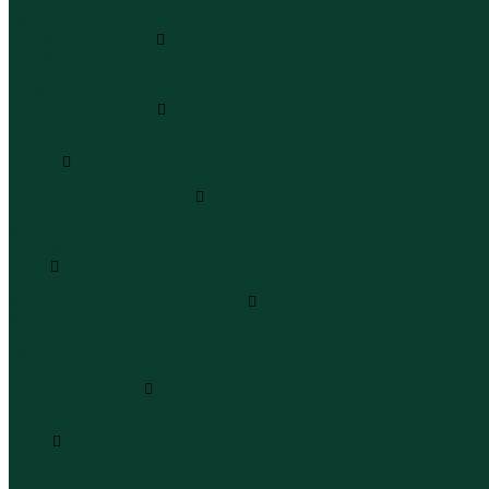
Леггинсы
Велосипедки
Пиджаки и костюмы
Пиджаки
Костюмы
Жакеты
Платья и сарафаны
Платья
Сарафаны
Туники
Туники
Толстовки худи свитшоты
Толстовки
Худи
Свитшоты
Топы
Топы
Футболки поло майки лонгсливы
Футболки
Поло
Майки
Лонгсливы
Шорты и бермуды
Шорты
Бермуды
Юбки
Юбки мини
Юбки миди