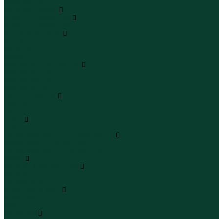
Юбки макси
Верхняя одежда
Жилеты утепленные
Жилеты утепленные
Куртки и ветровки
Куртки
Ветровки
Бомберы
Зимние куртки и пальто
Зимние куртки
Зимние пальто
Зимние парки
Пальто и плащи
Плащи
Пальто
Шубы
Шубы
Полукомбинезоны и комбинезоны
Комбинезоны утепленные
Полукомбинезоны утепленные
Обувь
Ботинки и полуботинки
Ботинки
Полуботинки
Кроссовки и кеды
Кроссовки
Кеды
Сандалии