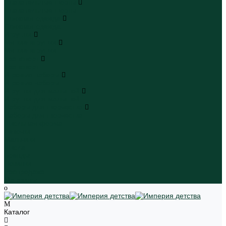
Плавательные шорты
Плавательные шорты
Пляжная одежда
Пляжная одежда
Игрушки
Мягкие игрушки
Мягкие игрушки
Транспорт
Транспорт
Игровые наборы
Игровые наборы
Игрушки для малышей
Игрушки для малышей
Наборы для творчества
Наборы для творчества
Школьная форма
Девочки
Мальчики
Школа
Бренды
Новинки
Распродажа
Магазины
Каталог