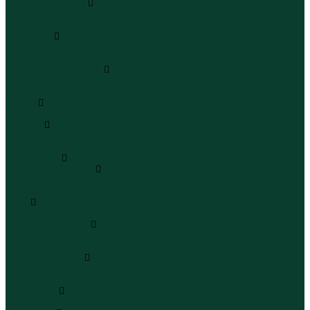
Кроссовки и кеды
Кроссовки
Кеды
Сандалии
Сандалии
Сандалии
Сапоги и полусапоги
Сапоги
Полусапоги
Туфли
Туфли
Сланцы
Шлепанцы
Сланцы
Аксессуары
Галстуки и бабочки
Галстуки
Бабочки
Очки
Очки
Ремни и подтяжки
Ремни
Подтяжки
Сумки и рюкзаки
Сумки
Рюкзаки
Украшения
Украшения