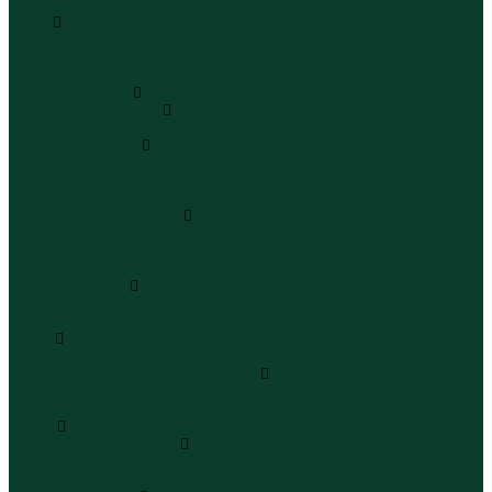
Бермуды
Юбки
Юбки мини
Юбки миди
Юбки макси
Верхняя одежда
Жилеты утепленные
Жилеты утепленные
Куртки и ветровки
Куртки
Ветровки
Бомберы
Зимние куртки и пальто
Зимние куртки
Зимние пальто
Зимние парки
Пальто и плащи
Плащи
Пальто
Шубы
Шубы
Полукомбинезоны и комбинезоны
Комбинезоны утепленные
Полукомбинезоны утепленные
Обувь
Ботинки и полуботинки
Ботинки
Полуботинки