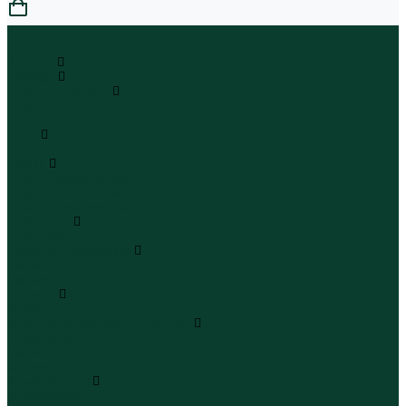
0
...
Каталог
Одежда
Блузы и рубашки
Блузы
Рубашки
Боди
Боди
Брюки
Брюки классические
Брюки спортивные
Брюки повседневные
Водолазки
Водолазки
Джинсы и джинсовки
Джинсы
Джинсовки
Жилеты
Жилеты
Кардиганы джемперы свитеры
Кардиганы
Джемперы
Свитеры
Комбинезоны
Комбинезоны