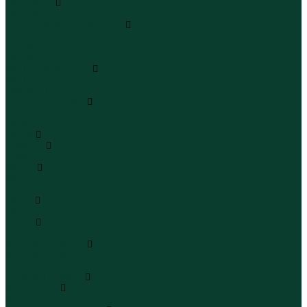
Чемоданы
Чемоданы
Шапки шарфы и перчатки
Шапки
Шарфы
Перчатки
Кепки и бейсболки
Кепки
Бейсболки
Шляпы и панамы
Шляпы
Панамы
Белье
Пижамы
Пижамы
Майки
Майки
Бюстгальтеры
Носки
Носки
Трусы
Трусы
Комплекты белья
Комплекты белья
Бюстгальтеры
Пляжная одежда
Купальники
Купальники