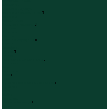
Полукомбинезоны
Комплекты
Комплекты одежды
Леггинсы и велосипедки
Леггинсы
Велосипедки
Пиджаки и костюмы
Пиджаки
Костюмы
Жакеты
Платья и сарафаны
Платья
Сарафаны
Туники
Туники
Толстовки худи свитшоты
Толстовки
Худи
Свитшоты
Топы
Топы
Футболки поло майки лонгсливы
Футболки
Поло
Майки
Лонгсливы
Шорты и бермуды
Шорты