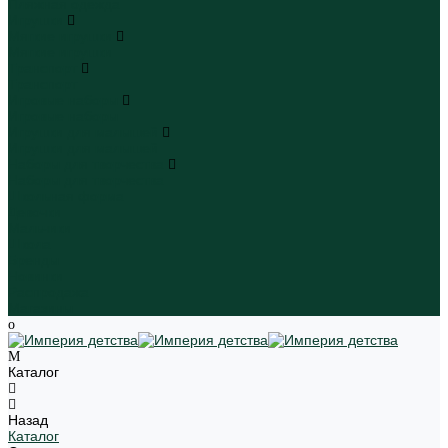
Пляжная одежда
Игрушки
Мягкие игрушки
Мягкие игрушки
Транспорт
Транспорт
Игровые наборы
Игровые наборы
Игрушки для малышей
Игрушки для малышей
Наборы для творчества
Наборы для творчества
Школьная форма
Девочки
Мальчики
Школа
Бренды
Новинки
Распродажа
Магазины
Каталог
Назад
Каталог