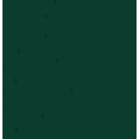
Леггинсы и велосипедки
Леггинсы
Велосипедки
Пиджаки и костюмы
Пиджаки
Костюмы
Жакеты
Платья и сарафаны
Платья
Сарафаны
Туники
Туники
Толстовки худи свитшоты
Толстовки
Худи
Свитшоты
Топы
Топы
Футболки поло майки лонгсливы
Футболки
Поло
Майки
Лонгсливы
Шорты и бермуды
Шорты
Бермуды
Юбки
Юбки мини