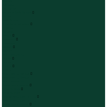
Шапки
Шарфы
Перчатки
Кепки и бейсболки
Кепки
Бейсболки
Шляпы и панамы
Шляпы
Панамы
Белье
Пижамы
Пижамы
Майки
Майки
Бюстгальтеры
Носки
Носки
Трусы
Трусы
Комплекты белья
Комплекты белья
Бюстгальтеры
Пляжная одежда
Купальники
Купальники
Плавательные шорты
Плавательные шорты
Пляжная одежда