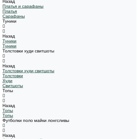
Назад
Платья и сарафаны
Платья
Сарафаны
Туники
Назад
Туники
Туники
Толстовки худи свитшоты
Назад
Толстовки худи свитшоты
Толстовки
Худи
Свитшоты
Топы
Назад
Топы
Топы
Футболки поло майки лонгсливы
Назад