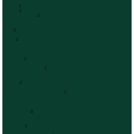
...
Каталог
Одежда
Блузы и рубашки
Блузы
Рубашки
Боди
Боди
Брюки
Брюки классические
Брюки спортивные
Брюки повседневные
Водолазки
Водолазки
Джинсы и джинсовки
Джинсы
Джинсовки
Жилеты
Жилеты
Кардиганы джемперы свитеры
Кардиганы
Джемперы
Свитеры
Комбинезоны
Комбинезоны
Полукомбинезоны
Комплекты
Комплекты одежды