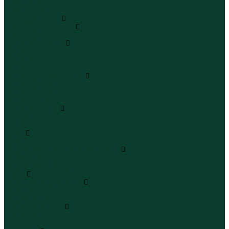
Юбки миди
Юбки макси
Верхняя одежда
Жилеты утепленные
Жилеты утепленные
Куртки и ветровки
Куртки
Ветровки
Бомберы
Зимние куртки и пальто
Зимние куртки
Зимние пальто
Зимние парки
Пальто и плащи
Плащи
Пальто
Шубы
Шубы
Полукомбинезоны и комбинезоны
Комбинезоны утепленные
Полукомбинезоны утепленные
Обувь
Ботинки и полуботинки
Ботинки
Полуботинки
Кроссовки и кеды
Кроссовки
Кеды