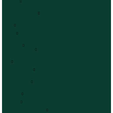
Сандалии
Сандалии
Сандалии
Сапоги и полусапоги
Сапоги
Полусапоги
Туфли
Туфли
Сланцы
Шлепанцы
Сланцы
Аксессуары
Галстуки и бабочки
Галстуки
Бабочки
Очки
Очки
Ремни и подтяжки
Ремни
Подтяжки
Сумки и рюкзаки
Сумки
Рюкзаки
Украшения
Украшения
Чемоданы
Чемоданы
Шапки шарфы и перчатки