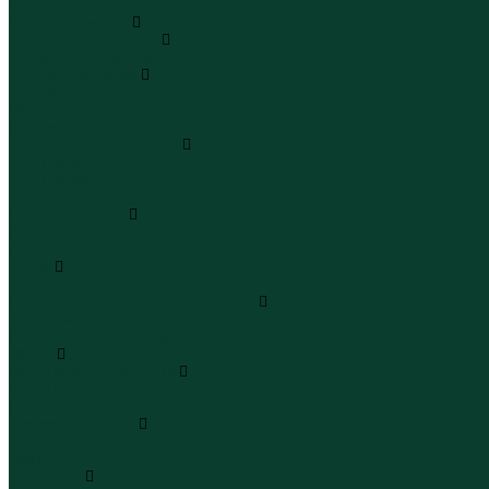
Юбки макси
Верхняя одежда
Жилеты утепленные
Жилеты утепленные
Куртки и ветровки
Куртки
Ветровки
Бомберы
Зимние куртки и пальто
Зимние куртки
Зимние пальто
Зимние парки
Пальто и плащи
Плащи
Пальто
Шубы
Шубы
Полукомбинезоны и комбинезоны
Комбинезоны утепленные
Полукомбинезоны утепленные
Обувь
Ботинки и полуботинки
Ботинки
Полуботинки
Кроссовки и кеды
Кроссовки
Кеды
Сандалии