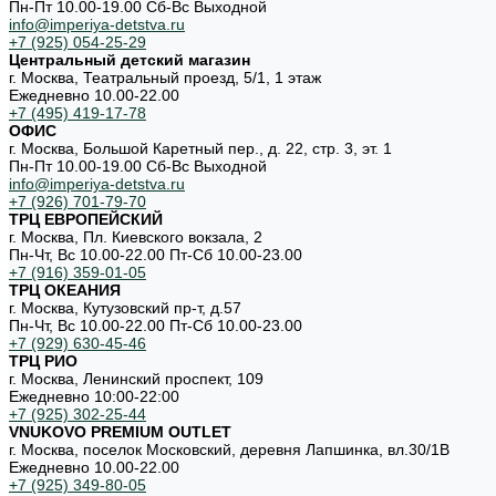
Пн-Пт 10.00-19.00 Cб-Вс Выходной
info@imperiya-detstva.ru
+7 (925) 054-25-29
Центральный детский магазин
г. Москва, Театральный проезд, 5/1, 1 этаж
Ежедневно 10.00-22.00
+7 (495) 419-17-78
ОФИС
г. Москва, Большой Каретный пер., д. 22, стр. 3, эт. 1
Пн-Пт 10.00-19.00 Cб-Вс Выходной
info@imperiya-detstva.ru
+7 (926) 701-79-70
ТРЦ ЕВРОПЕЙСКИЙ
г. Москва, Пл. Киевского вокзала, 2
Пн-Чт, Вс 10.00-22.00 Пт-Сб 10.00-23.00
+7 (916) 359-01-05
ТРЦ ОКЕАНИЯ
г. Москва, Кутузовский пр-т, д.57
Пн-Чт, Вс 10.00-22.00 Пт-Сб 10.00-23.00
+7 (929) 630-45-46
ТРЦ РИО
г. Москва, Ленинский проспект, 109
Ежедневно 10:00-22:00
+7 (925) 302-25-44
VNUKOVO PREMIUM OUTLET
г. Москва, поселок Московский, деревня Лапшинка, вл.30/1В
Ежедневно 10.00-22.00
+7 (925) 349-80-05