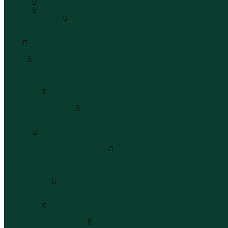
Каталог
Одежда
Блузы и рубашки
Блузы
Рубашки
Боди
Боди
Брюки
Брюки классические
Брюки спортивные
Брюки повседневные
Водолазки
Водолазки
Джинсы и джинсовки
Джинсы
Джинсовки
Жилеты
Жилеты
Кардиганы джемперы свитеры
Кардиганы
Джемперы
Свитеры
Комбинезоны
Комбинезоны
Полукомбинезоны
Комплекты
Комплекты одежды
Леггинсы и велосипедки