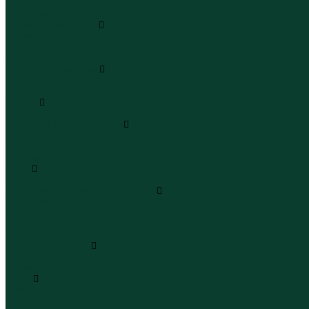
Леггинсы
Велосипедки
Пиджаки и костюмы
Пиджаки
Костюмы
Жакеты
Платья и сарафаны
Платья
Сарафаны
Туники
Туники
Толстовки худи свитшоты
Толстовки
Худи
Свитшоты
Топы
Топы
Футболки поло майки лонгсливы
Футболки
Поло
Майки
Лонгсливы
Шорты и бермуды
Шорты
Бермуды
Юбки
Юбки мини
Юбки миди