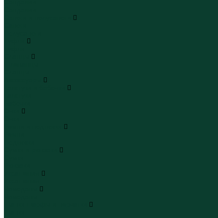
Сандалии
Сандалии
Сапоги и полусапоги
Сапоги
Полусапоги
Туфли
Туфли
Сланцы
Шлепанцы
Сланцы
Аксессуары
Галстуки и бабочки
Галстуки
Бабочки
Очки
Очки
Ремни и подтяжки
Ремни
Подтяжки
Сумки и рюкзаки
Сумки
Рюкзаки
Украшения
Украшения
Чемоданы
Чемоданы
Шапки шарфы и перчатки
Шапки