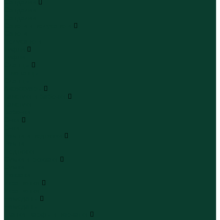
Сандалии
Сандалии
Сандалии
Сапоги и полусапоги
Сапоги
Полусапоги
Туфли
Туфли
Сланцы
Шлепанцы
Сланцы
Аксессуары
Галстуки и бабочки
Галстуки
Бабочки
Очки
Очки
Ремни и подтяжки
Ремни
Подтяжки
Сумки и рюкзаки
Сумки
Рюкзаки
Украшения
Украшения
Чемоданы
Чемоданы
Шапки шарфы и перчатки