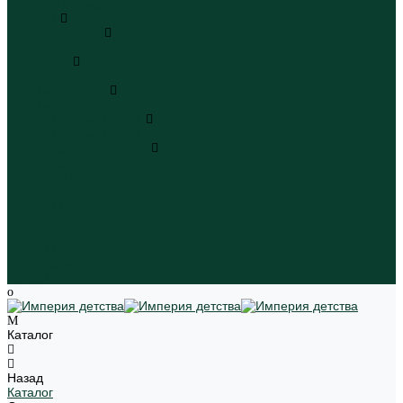
Пляжная одежда
Игрушки
Мягкие игрушки
Мягкие игрушки
Транспорт
Транспорт
Игровые наборы
Игровые наборы
Игрушки для малышей
Игрушки для малышей
Наборы для творчества
Наборы для творчества
Школьная форма
Девочки
Мальчики
Школа
Бренды
Новинки
Распродажа
Магазины
Каталог
Назад
Каталог