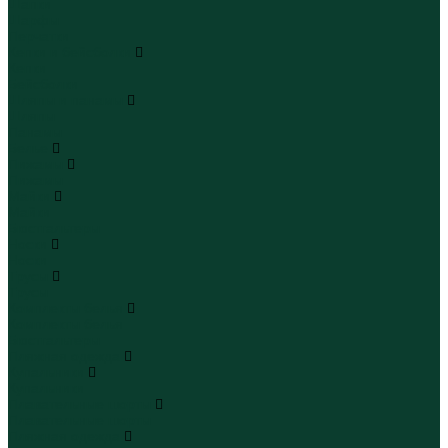
Шапки
Шарфы
Перчатки
Кепки и бейсболки
Кепки
Бейсболки
Шляпы и панамы
Шляпы
Панамы
Белье
Пижамы
Пижамы
Майки
Майки
Бюстгальтеры
Носки
Носки
Трусы
Трусы
Комплекты белья
Комплекты белья
Бюстгальтеры
Пляжная одежда
Купальники
Купальники
Плавательные шорты
Плавательные шорты
Пляжная одежда