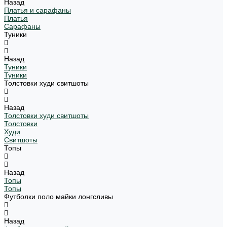
Назад
Платья и сарафаны
Платья
Сарафаны
Туники
Назад
Туники
Туники
Толстовки худи свитшоты
Назад
Толстовки худи свитшоты
Толстовки
Худи
Свитшоты
Топы
Назад
Топы
Топы
Футболки поло майки лонгсливы
Назад