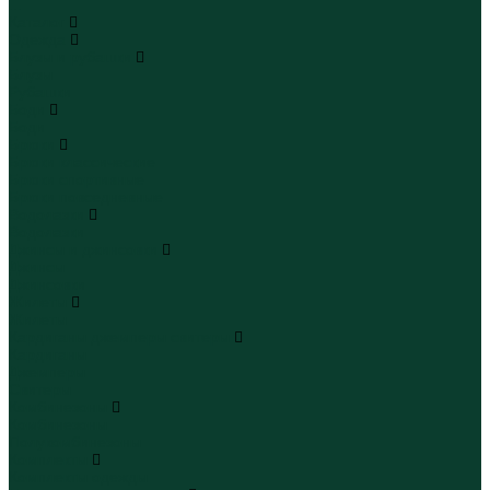
...
Каталог
Одежда
Блузы и рубашки
Блузы
Рубашки
Боди
Боди
Брюки
Брюки классические
Брюки спортивные
Брюки повседневные
Водолазки
Водолазки
Джинсы и джинсовки
Джинсы
Джинсовки
Жилеты
Жилеты
Кардиганы джемперы свитеры
Кардиганы
Джемперы
Свитеры
Комбинезоны
Комбинезоны
Полукомбинезоны
Комплекты
Комплекты одежды