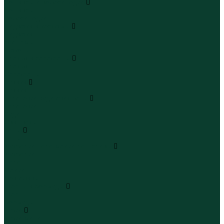
Леггинсы и велосипедки
Леггинсы
Велосипедки
Пиджаки и костюмы
Пиджаки
Костюмы
Жакеты
Платья и сарафаны
Платья
Сарафаны
Туники
Туники
Толстовки худи свитшоты
Толстовки
Худи
Свитшоты
Топы
Топы
Футболки поло майки лонгсливы
Футболки
Поло
Майки
Лонгсливы
Шорты и бермуды
Шорты
Бермуды
Юбки
Юбки мини