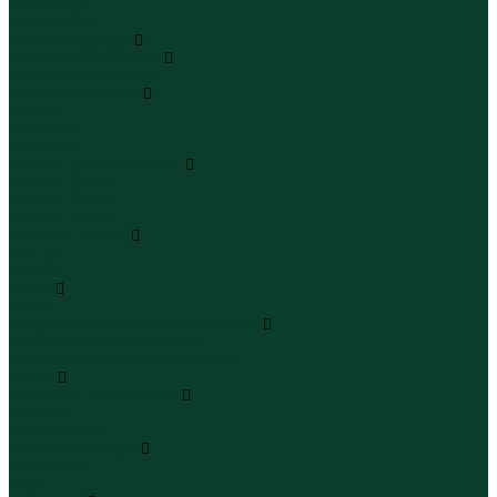
Юбки миди
Юбки макси
Верхняя одежда
Жилеты утепленные
Жилеты утепленные
Куртки и ветровки
Куртки
Ветровки
Бомберы
Зимние куртки и пальто
Зимние куртки
Зимние пальто
Зимние парки
Пальто и плащи
Плащи
Пальто
Шубы
Шубы
Полукомбинезоны и комбинезоны
Комбинезоны утепленные
Полукомбинезоны утепленные
Обувь
Ботинки и полуботинки
Ботинки
Полуботинки
Кроссовки и кеды
Кроссовки
Кеды