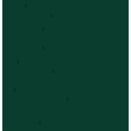
Полукомбинезоны
Комплекты
Комплекты одежды
Леггинсы и велосипедки
Леггинсы
Велосипедки
Пиджаки и костюмы
Пиджаки
Костюмы
Жакеты
Платья и сарафаны
Платья
Сарафаны
Туники
Туники
Толстовки худи свитшоты
Толстовки
Худи
Свитшоты
Топы
Топы
Футболки поло майки лонгсливы
Футболки
Поло
Майки
Лонгсливы
Шорты и бермуды
Шорты