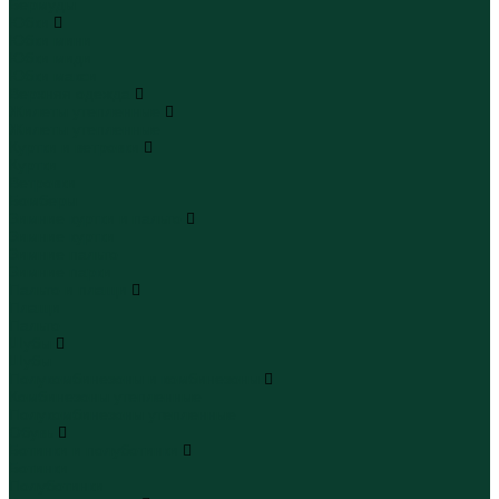
Бермуды
Юбки
Юбки мини
Юбки миди
Юбки макси
Верхняя одежда
Жилеты утепленные
Жилеты утепленные
Куртки и ветровки
Куртки
Ветровки
Бомберы
Зимние куртки и пальто
Зимние куртки
Зимние пальто
Зимние парки
Пальто и плащи
Плащи
Пальто
Шубы
Шубы
Полукомбинезоны и комбинезоны
Комбинезоны утепленные
Полукомбинезоны утепленные
Обувь
Ботинки и полуботинки
Ботинки
Полуботинки