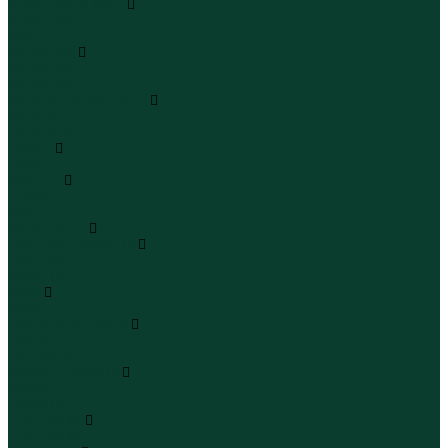
Кроссовки и кеды
Кроссовки
Кеды
Сандалии
Сандалии
Сандалии
Сапоги и полусапоги
Сапоги
Полусапоги
Туфли
Туфли
Сланцы
Шлепанцы
Сланцы
Аксессуары
Галстуки и бабочки
Галстуки
Бабочки
Очки
Очки
Ремни и подтяжки
Ремни
Подтяжки
Сумки и рюкзаки
Сумки
Рюкзаки
Украшения
Украшения