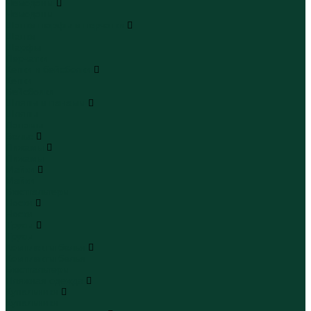
Чемоданы
Чемоданы
Шапки шарфы и перчатки
Шапки
Шарфы
Перчатки
Кепки и бейсболки
Кепки
Бейсболки
Шляпы и панамы
Шляпы
Панамы
Белье
Пижамы
Пижамы
Майки
Майки
Бюстгальтеры
Носки
Носки
Трусы
Трусы
Комплекты белья
Комплекты белья
Бюстгальтеры
Пляжная одежда
Купальники
Купальники