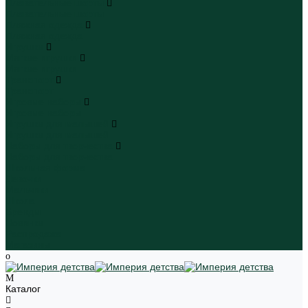
Плавательные шорты
Плавательные шорты
Пляжная одежда
Пляжная одежда
Игрушки
Мягкие игрушки
Мягкие игрушки
Транспорт
Транспорт
Игровые наборы
Игровые наборы
Игрушки для малышей
Игрушки для малышей
Наборы для творчества
Наборы для творчества
Школьная форма
Девочки
Мальчики
Школа
Бренды
Новинки
Распродажа
Магазины
Каталог