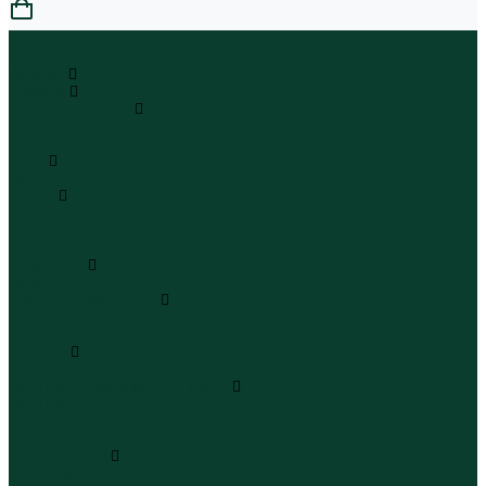
0
...
Каталог
Одежда
Блузы и рубашки
Блузы
Рубашки
Боди
Боди
Брюки
Брюки классические
Брюки спортивные
Брюки повседневные
Водолазки
Водолазки
Джинсы и джинсовки
Джинсы
Джинсовки
Жилеты
Жилеты
Кардиганы джемперы свитеры
Кардиганы
Джемперы
Свитеры
Комбинезоны
Комбинезоны