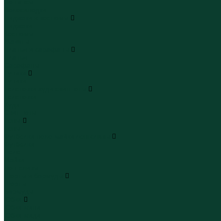
Леггинсы
Велосипедки
Пиджаки и костюмы
Пиджаки
Костюмы
Жакеты
Платья и сарафаны
Платья
Сарафаны
Туники
Туники
Толстовки худи свитшоты
Толстовки
Худи
Свитшоты
Топы
Топы
Футболки поло майки лонгсливы
Футболки
Поло
Майки
Лонгсливы
Шорты и бермуды
Шорты
Бермуды
Юбки
Юбки мини
Юбки миди