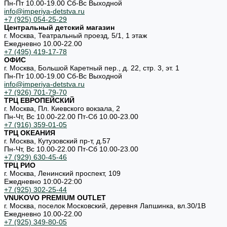
Пн-Пт 10.00-19.00 Cб-Вс Выходной
info@imperiya-detstva.ru
+7 (925) 054-25-29
Центральный детский магазин
г. Москва, Театральный проезд, 5/1, 1 этаж
Ежедневно 10.00-22.00
+7 (495) 419-17-78
ОФИС
г. Москва, Большой Каретный пер., д. 22, стр. 3, эт. 1
Пн-Пт 10.00-19.00 Cб-Вс Выходной
info@imperiya-detstva.ru
+7 (926) 701-79-70
ТРЦ ЕВРОПЕЙСКИЙ
г. Москва, Пл. Киевского вокзала, 2
Пн-Чт, Вс 10.00-22.00 Пт-Сб 10.00-23.00
+7 (916) 359-01-05
ТРЦ ОКЕАНИЯ
г. Москва, Кутузовский пр-т, д.57
Пн-Чт, Вс 10.00-22.00 Пт-Сб 10.00-23.00
+7 (929) 630-45-46
ТРЦ РИО
г. Москва, Ленинский проспект, 109
Ежедневно 10:00-22:00
+7 (925) 302-25-44
VNUKOVO PREMIUM OUTLET
г. Москва, поселок Московский, деревня Лапшинка, вл.30/1В
Ежедневно 10.00-22.00
+7 (925) 349-80-05