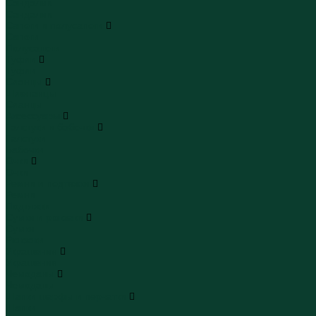
Сандалии
Сандалии
Сапоги и полусапоги
Сапоги
Полусапоги
Туфли
Туфли
Сланцы
Шлепанцы
Сланцы
Аксессуары
Галстуки и бабочки
Галстуки
Бабочки
Очки
Очки
Ремни и подтяжки
Ремни
Подтяжки
Сумки и рюкзаки
Сумки
Рюкзаки
Украшения
Украшения
Чемоданы
Чемоданы
Шапки шарфы и перчатки
Шапки