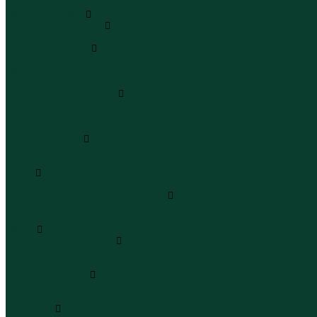
Юбки макси
Верхняя одежда
Жилеты утепленные
Жилеты утепленные
Куртки и ветровки
Куртки
Ветровки
Бомберы
Зимние куртки и пальто
Зимние куртки
Зимние пальто
Зимние парки
Пальто и плащи
Плащи
Пальто
Шубы
Шубы
Полукомбинезоны и комбинезоны
Комбинезоны утепленные
Полукомбинезоны утепленные
Обувь
Ботинки и полуботинки
Ботинки
Полуботинки
Кроссовки и кеды
Кроссовки
Кеды
Сандалии