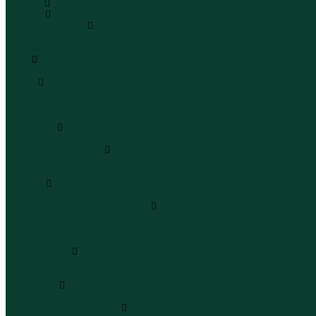
Каталог
Одежда
Блузы и рубашки
Блузы
Рубашки
Боди
Боди
Брюки
Брюки классические
Брюки спортивные
Брюки повседневные
Водолазки
Водолазки
Джинсы и джинсовки
Джинсы
Джинсовки
Жилеты
Жилеты
Кардиганы джемперы свитеры
Кардиганы
Джемперы
Свитеры
Комбинезоны
Комбинезоны
Полукомбинезоны
Комплекты
Комплекты одежды
Леггинсы и велосипедки