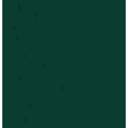
...
Каталог
Одежда
Блузы и рубашки
Блузы
Рубашки
Боди
Боди
Брюки
Брюки классические
Брюки спортивные
Брюки повседневные
Водолазки
Водолазки
Джинсы и джинсовки
Джинсы
Джинсовки
Жилеты
Жилеты
Кардиганы джемперы свитеры
Кардиганы
Джемперы
Свитеры
Комбинезоны
Комбинезоны
Полукомбинезоны
Комплекты
Комплекты одежды