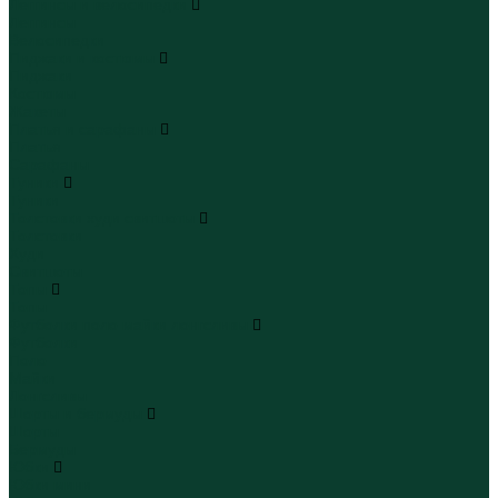
Леггинсы и велосипедки
Леггинсы
Велосипедки
Пиджаки и костюмы
Пиджаки
Костюмы
Жакеты
Платья и сарафаны
Платья
Сарафаны
Туники
Туники
Толстовки худи свитшоты
Толстовки
Худи
Свитшоты
Топы
Топы
Футболки поло майки лонгсливы
Футболки
Поло
Майки
Лонгсливы
Шорты и бермуды
Шорты
Бермуды
Юбки
Юбки мини