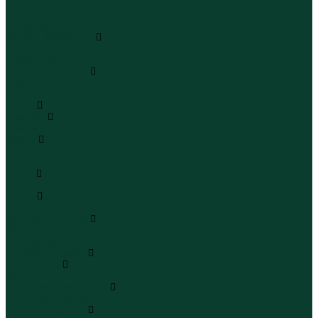
Шапки
Шарфы
Перчатки
Кепки и бейсболки
Кепки
Бейсболки
Шляпы и панамы
Шляпы
Панамы
Белье
Пижамы
Пижамы
Майки
Майки
Бюстгальтеры
Носки
Носки
Трусы
Трусы
Комплекты белья
Комплекты белья
Бюстгальтеры
Пляжная одежда
Купальники
Купальники
Плавательные шорты
Плавательные шорты
Пляжная одежда