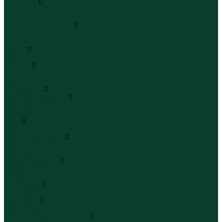
Сандалии
Сандалии
Сандалии
Сапоги и полусапоги
Сапоги
Полусапоги
Туфли
Туфли
Сланцы
Шлепанцы
Сланцы
Аксессуары
Галстуки и бабочки
Галстуки
Бабочки
Очки
Очки
Ремни и подтяжки
Ремни
Подтяжки
Сумки и рюкзаки
Сумки
Рюкзаки
Украшения
Украшения
Чемоданы
Чемоданы
Шапки шарфы и перчатки