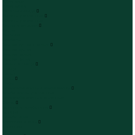
Юбки миди
Юбки макси
Верхняя одежда
Жилеты утепленные
Жилеты утепленные
Куртки и ветровки
Куртки
Ветровки
Бомберы
Зимние куртки и пальто
Зимние куртки
Зимние пальто
Зимние парки
Пальто и плащи
Плащи
Пальто
Шубы
Шубы
Полукомбинезоны и комбинезоны
Комбинезоны утепленные
Полукомбинезоны утепленные
Обувь
Ботинки и полуботинки
Ботинки
Полуботинки
Кроссовки и кеды
Кроссовки
Кеды