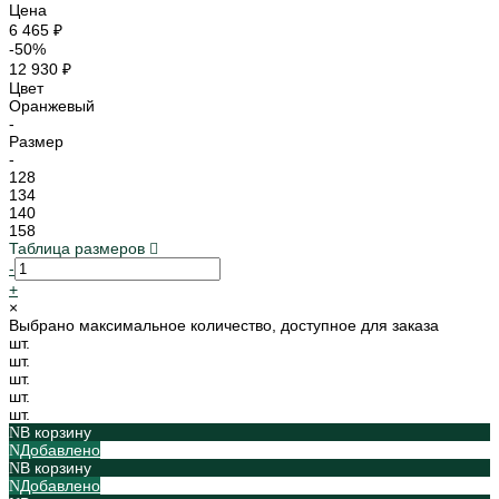
Цена
6 465 ₽
-50%
12 930 ₽
Цвет
Оранжевый
-
Размер
-
128
134
140
158
Таблица размеров
-
+
×
Выбрано максимальное количество, доступное для заказа
шт.
шт.
шт.
шт.
шт.
В корзину
Добавлено
В корзину
Добавлено