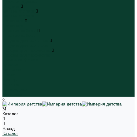
Пляжная одежда
Игрушки
Мягкие игрушки
Мягкие игрушки
Транспорт
Транспорт
Игровые наборы
Игровые наборы
Игрушки для малышей
Игрушки для малышей
Наборы для творчества
Наборы для творчества
Школьная форма
Девочки
Мальчики
Школа
Бренды
Новинки
Распродажа
Магазины
Каталог
Назад
Каталог