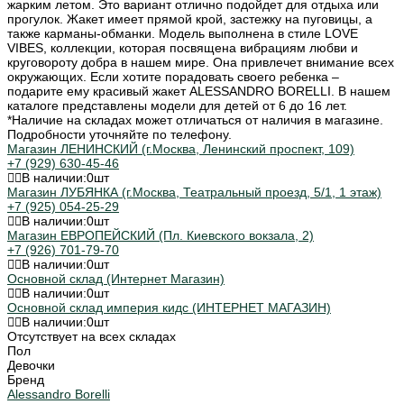
жарким летом. Это вариант отлично подойдет для отдыха или
прогулок. Жакет имеет прямой крой, застежку на пуговицы, а
также карманы-обманки. Модель выполнена в стиле LOVE
VIBES, коллекции, которая посвящена вибрациям любви и
круговороту добра в нашем мире. Она привлечет внимание всех
окружающих. Если хотите порадовать своего ребенка –
подарите ему красивый жакет ALESSANDRO BORELLI. В нашем
каталоге представлены модели для детей от 6 до 16 лет.
*Наличие на складах может отличаться от наличия в магазине.
Подробности уточняйте по телефону.
Магазин ЛЕНИНСКИЙ (г.Москва, Ленинский проспект, 109)
+7 (929) 630-45-46
В наличии:
0
шт
Магазин ЛУБЯНКА (г.Москва, Театральный проезд, 5/1, 1 этаж)
+7 (925) 054-25-29
В наличии:
0
шт
Магазин ЕВРОПЕЙСКИЙ (Пл. Киевского вокзала, 2)
+7 (926) 701-79-70
В наличии:
0
шт
Основной склад (Интернет Магазин)
В наличии:
0
шт
Основной склад империя кидс (ИНТЕРНЕТ МАГАЗИН)
В наличии:
0
шт
Отсутствует на всех складах
Пол
Девочки
Бренд
Alessandro Borelli