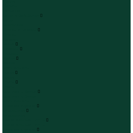
Шапки
Шарфы
Перчатки
Кепки и бейсболки
Кепки
Бейсболки
Шляпы и панамы
Шляпы
Панамы
Белье
Пижамы
Пижамы
Майки
Майки
Бюстгальтеры
Носки
Носки
Трусы
Трусы
Комплекты белья
Комплекты белья
Бюстгальтеры
Пляжная одежда
Купальники
Купальники
Плавательные шорты
Плавательные шорты
Пляжная одежда