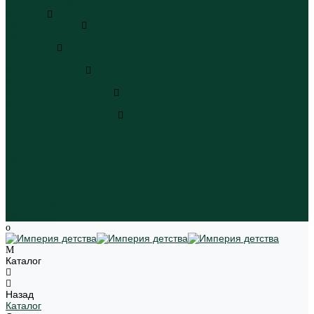
Пляжная одежда
Игрушки
Мягкие игрушки
Мягкие игрушки
Транспорт
Транспорт
Игровые наборы
Игровые наборы
Игрушки для малышей
Игрушки для малышей
Наборы для творчества
Наборы для творчества
Школьная форма
Девочки
Мальчики
Школа
Бренды
Новинки
Распродажа
Магазины
Каталог
Назад
Каталог