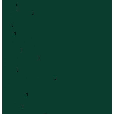
...
Каталог
Одежда
Блузы и рубашки
Блузы
Рубашки
Боди
Боди
Брюки
Брюки классические
Брюки спортивные
Брюки повседневные
Водолазки
Водолазки
Джинсы и джинсовки
Джинсы
Джинсовки
Жилеты
Жилеты
Кардиганы джемперы свитеры
Кардиганы
Джемперы
Свитеры
Комбинезоны
Комбинезоны
Полукомбинезоны
Комплекты
Комплекты одежды