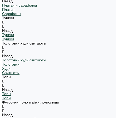
Назад
Платья и сарафаны
Платья
Сарафаны
Туники
Назад
Туники
Туники
Толстовки худи свитшоты
Назад
Толстовки худи свитшоты
Толстовки
Худи
Свитшоты
Топы
Назад
Топы
Топы
Футболки поло майки лонгсливы
Назад