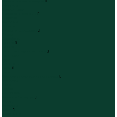
Леггинсы и велосипедки
Леггинсы
Велосипедки
Пиджаки и костюмы
Пиджаки
Костюмы
Жакеты
Платья и сарафаны
Платья
Сарафаны
Туники
Туники
Толстовки худи свитшоты
Толстовки
Худи
Свитшоты
Топы
Топы
Футболки поло майки лонгсливы
Футболки
Поло
Майки
Лонгсливы
Шорты и бермуды
Шорты
Бермуды
Юбки
Юбки мини