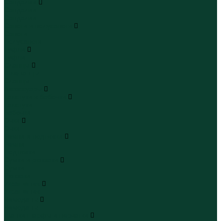
Сандалии
Сандалии
Сандалии
Сапоги и полусапоги
Сапоги
Полусапоги
Туфли
Туфли
Сланцы
Шлепанцы
Сланцы
Аксессуары
Галстуки и бабочки
Галстуки
Бабочки
Очки
Очки
Ремни и подтяжки
Ремни
Подтяжки
Сумки и рюкзаки
Сумки
Рюкзаки
Украшения
Украшения
Чемоданы
Чемоданы
Шапки шарфы и перчатки