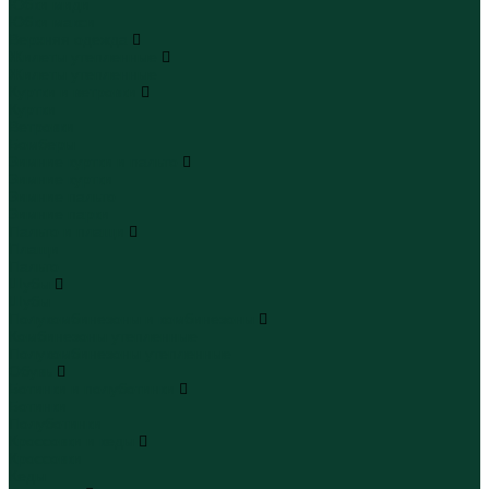
Юбки миди
Юбки макси
Верхняя одежда
Жилеты утепленные
Жилеты утепленные
Куртки и ветровки
Куртки
Ветровки
Бомберы
Зимние куртки и пальто
Зимние куртки
Зимние пальто
Зимние парки
Пальто и плащи
Плащи
Пальто
Шубы
Шубы
Полукомбинезоны и комбинезоны
Комбинезоны утепленные
Полукомбинезоны утепленные
Обувь
Ботинки и полуботинки
Ботинки
Полуботинки
Кроссовки и кеды
Кроссовки
Кеды