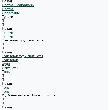
Назад
Платья и сарафаны
Платья
Сарафаны
Туники
Назад
Туники
Туники
Толстовки худи свитшоты
Назад
Толстовки худи свитшоты
Толстовки
Худи
Свитшоты
Топы
Назад
Топы
Топы
Футболки поло майки лонгсливы
Назад