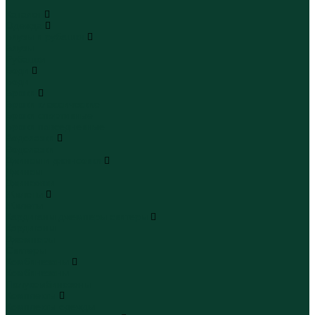
...
Каталог
Одежда
Блузы и рубашки
Блузы
Рубашки
Боди
Боди
Брюки
Брюки классические
Брюки спортивные
Брюки повседневные
Водолазки
Водолазки
Джинсы и джинсовки
Джинсы
Джинсовки
Жилеты
Жилеты
Кардиганы джемперы свитеры
Кардиганы
Джемперы
Свитеры
Комбинезоны
Комбинезоны
Полукомбинезоны
Комплекты
Комплекты одежды