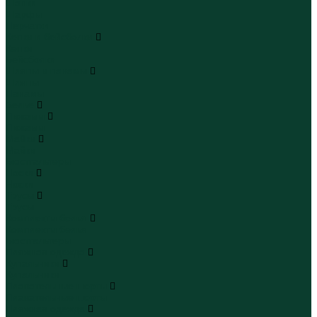
Шапки
Шарфы
Перчатки
Кепки и бейсболки
Кепки
Бейсболки
Шляпы и панамы
Шляпы
Панамы
Белье
Пижамы
Пижамы
Майки
Майки
Бюстгальтеры
Носки
Носки
Трусы
Трусы
Комплекты белья
Комплекты белья
Бюстгальтеры
Пляжная одежда
Купальники
Купальники
Плавательные шорты
Плавательные шорты
Пляжная одежда