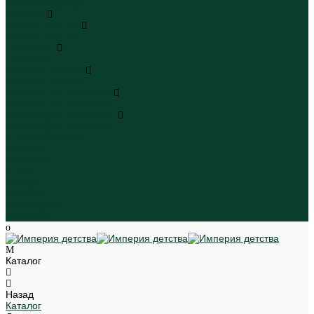
Пляжная одежда
Игрушки
Мягкие игрушки
Мягкие игрушки
Транспорт
Транспорт
Игровые наборы
Игровые наборы
Игрушки для малышей
Игрушки для малышей
Наборы для творчества
Наборы для творчества
Школьная форма
Девочки
Мальчики
Школа
Бренды
Новинки
Распродажа
Магазины
Каталог
Назад
Каталог