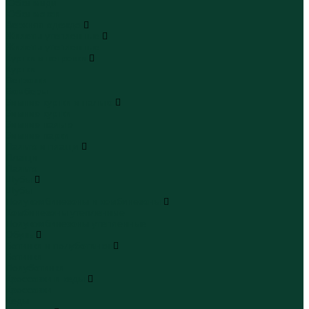
Юбки миди
Юбки макси
Верхняя одежда
Жилеты утепленные
Жилеты утепленные
Куртки и ветровки
Куртки
Ветровки
Бомберы
Зимние куртки и пальто
Зимние куртки
Зимние пальто
Зимние парки
Пальто и плащи
Плащи
Пальто
Шубы
Шубы
Полукомбинезоны и комбинезоны
Комбинезоны утепленные
Полукомбинезоны утепленные
Обувь
Ботинки и полуботинки
Ботинки
Полуботинки
Кроссовки и кеды
Кроссовки
Кеды