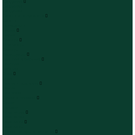
Сандалии
Сандалии
Сандалии
Сапоги и полусапоги
Сапоги
Полусапоги
Туфли
Туфли
Сланцы
Шлепанцы
Сланцы
Аксессуары
Галстуки и бабочки
Галстуки
Бабочки
Очки
Очки
Ремни и подтяжки
Ремни
Подтяжки
Сумки и рюкзаки
Сумки
Рюкзаки
Украшения
Украшения
Чемоданы
Чемоданы
Шапки шарфы и перчатки