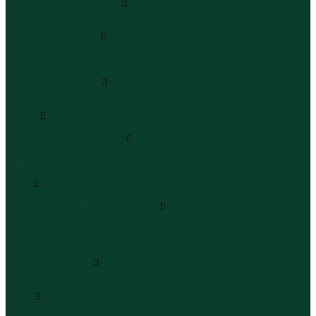
Леггинсы и велосипедки
Леггинсы
Велосипедки
Пиджаки и костюмы
Пиджаки
Костюмы
Жакеты
Платья и сарафаны
Платья
Сарафаны
Туники
Туники
Толстовки худи свитшоты
Толстовки
Худи
Свитшоты
Топы
Топы
Футболки поло майки лонгсливы
Футболки
Поло
Майки
Лонгсливы
Шорты и бермуды
Шорты
Бермуды
Юбки
Юбки мини