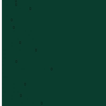
Каталог
Одежда
Блузы и рубашки
Блузы
Рубашки
Боди
Боди
Брюки
Брюки классические
Брюки спортивные
Брюки повседневные
Водолазки
Водолазки
Джинсы и джинсовки
Джинсы
Джинсовки
Жилеты
Жилеты
Кардиганы джемперы свитеры
Кардиганы
Джемперы
Свитеры
Комбинезоны
Комбинезоны
Полукомбинезоны
Комплекты
Комплекты одежды
Леггинсы и велосипедки