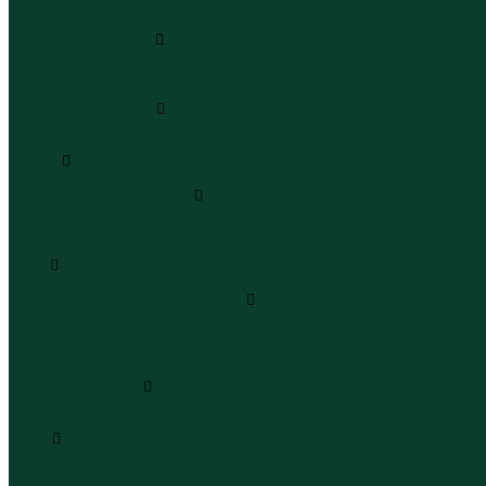
Леггинсы
Велосипедки
Пиджаки и костюмы
Пиджаки
Костюмы
Жакеты
Платья и сарафаны
Платья
Сарафаны
Туники
Туники
Толстовки худи свитшоты
Толстовки
Худи
Свитшоты
Топы
Топы
Футболки поло майки лонгсливы
Футболки
Поло
Майки
Лонгсливы
Шорты и бермуды
Шорты
Бермуды
Юбки
Юбки мини
Юбки миди