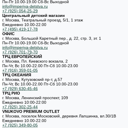
Пн-Пт 10.00-19.00 Cб-Вс Выходной
info@imperiya-detstva.ru
+7 (925) 054-25-29
Центральный детский магазин
г. Москва, Театральный проезд, 5/1, 1 этаж
Ежедневно 10.00-22.00
+7 (495) 419-17-78
ОФИС
г. Москва, Большой Каретный пер., д. 22, стр. 3, эт. 1
Пн-Пт 10.00-19.00 Cб-Вс Выходной
info@imperiya-detstva.ru
+7 (926) 701-79-70
ТРЦ ЕВРОПЕЙСКИЙ
г. Москва, Пл. Киевского вокзала, 2
Пн-Чт, Вс 10.00-22.00 Пт-Сб 10.00-23.00
+7 (916) 359-01-05
ТРЦ ОКЕАНИЯ
г. Москва, Кутузовский пр-т, д.57
Пн-Чт, Вс 10.00-22.00 Пт-Сб 10.00-23.00
+7 (929) 630-45-46
ТРЦ РИО
г. Москва, Ленинский проспект, 109
Ежедневно 10:00-22:00
+7 (925) 302-25-44
VNUKOVO PREMIUM OUTLET
г. Москва, поселок Московский, деревня Лапшинка, вл.30/1В
Ежедневно 10.00-22.00
+7 (925) 349-80-05