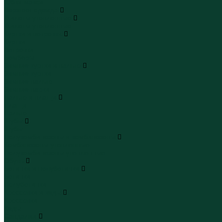
Юбки макси
Верхняя одежда
Жилеты утепленные
Жилеты утепленные
Куртки и ветровки
Куртки
Ветровки
Бомберы
Зимние куртки и пальто
Зимние куртки
Зимние пальто
Зимние парки
Пальто и плащи
Плащи
Пальто
Шубы
Шубы
Полукомбинезоны и комбинезоны
Комбинезоны утепленные
Полукомбинезоны утепленные
Обувь
Ботинки и полуботинки
Ботинки
Полуботинки
Кроссовки и кеды
Кроссовки
Кеды
Сандалии