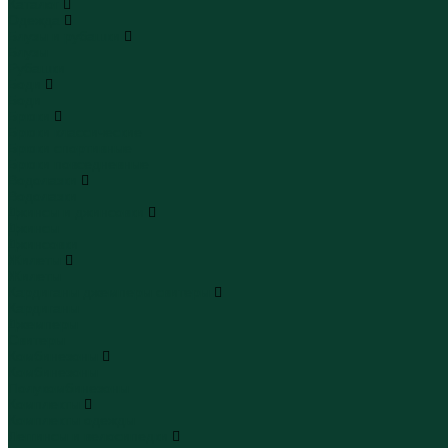
Каталог
Одежда
Блузы и рубашки
Блузы
Рубашки
Боди
Боди
Брюки
Брюки классические
Брюки спортивные
Брюки повседневные
Водолазки
Водолазки
Джинсы и джинсовки
Джинсы
Джинсовки
Жилеты
Жилеты
Кардиганы джемперы свитеры
Кардиганы
Джемперы
Свитеры
Комбинезоны
Комбинезоны
Полукомбинезоны
Комплекты
Комплекты одежды
Леггинсы и велосипедки