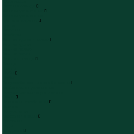
Юбки макси
Верхняя одежда
Жилеты утепленные
Жилеты утепленные
Куртки и ветровки
Куртки
Ветровки
Бомберы
Зимние куртки и пальто
Зимние куртки
Зимние пальто
Зимние парки
Пальто и плащи
Плащи
Пальто
Шубы
Шубы
Полукомбинезоны и комбинезоны
Комбинезоны утепленные
Полукомбинезоны утепленные
Обувь
Ботинки и полуботинки
Ботинки
Полуботинки
Кроссовки и кеды
Кроссовки
Кеды
Сандалии