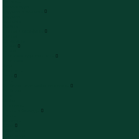
Леггинсы
Велосипедки
Пиджаки и костюмы
Пиджаки
Костюмы
Жакеты
Платья и сарафаны
Платья
Сарафаны
Туники
Туники
Толстовки худи свитшоты
Толстовки
Худи
Свитшоты
Топы
Топы
Футболки поло майки лонгсливы
Футболки
Поло
Майки
Лонгсливы
Шорты и бермуды
Шорты
Бермуды
Юбки
Юбки мини
Юбки миди