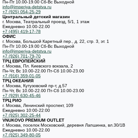
Пн-Пт 10.00-19.00 Cб-Вс Выходной
info@imperiya-detstva.ru
+7 (925) 054-25-29
Центральный детский магазин
г. Москва, Театральный проезд, 5/1, 1 этаж
Ежедневно 10.00-22.00
+7 (495) 419-17-78
ОФИС
г. Москва, Большой Каретный пер., д. 22, стр. 3, эт. 1
Пн-Пт 10.00-19.00 Cб-Вс Выходной
info@imperiya-detstva.ru
+7 (926) 701-79-70
ТРЦ ЕВРОПЕЙСКИЙ
г. Москва, Пл. Киевского вокзала, 2
Пн-Чт, Вс 10.00-22.00 Пт-Сб 10.00-23.00
+7 (916) 359-01-05
ТРЦ ОКЕАНИЯ
г. Москва, Кутузовский пр-т, д.57
Пн-Чт, Вс 10.00-22.00 Пт-Сб 10.00-23.00
+7 (929) 630-45-46
ТРЦ РИО
г. Москва, Ленинский проспект, 109
Ежедневно 10:00-22:00
+7 (925) 302-25-44
VNUKOVO PREMIUM OUTLET
г. Москва, поселок Московский, деревня Лапшинка, вл.30/1В
Ежедневно 10.00-22.00
+7 (925) 349-80-05