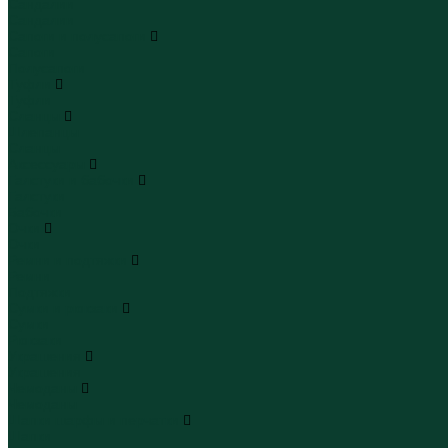
Сандалии
Сандалии
Сапоги и полусапоги
Сапоги
Полусапоги
Туфли
Туфли
Сланцы
Шлепанцы
Сланцы
Аксессуары
Галстуки и бабочки
Галстуки
Бабочки
Очки
Очки
Ремни и подтяжки
Ремни
Подтяжки
Сумки и рюкзаки
Сумки
Рюкзаки
Украшения
Украшения
Чемоданы
Чемоданы
Шапки шарфы и перчатки
Шапки