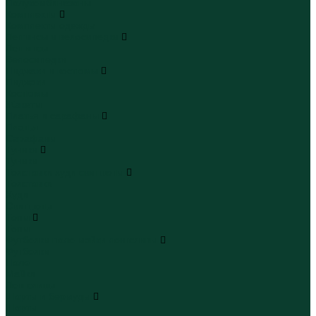
Полукомбинезоны
Комплекты
Комплекты одежды
Леггинсы и велосипедки
Леггинсы
Велосипедки
Пиджаки и костюмы
Пиджаки
Костюмы
Жакеты
Платья и сарафаны
Платья
Сарафаны
Туники
Туники
Толстовки худи свитшоты
Толстовки
Худи
Свитшоты
Топы
Топы
Футболки поло майки лонгсливы
Футболки
Поло
Майки
Лонгсливы
Шорты и бермуды
Шорты