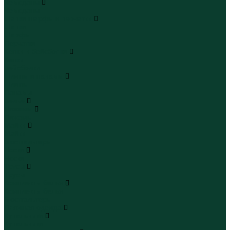
Чемоданы
Чемоданы
Шапки шарфы и перчатки
Шапки
Шарфы
Перчатки
Кепки и бейсболки
Кепки
Бейсболки
Шляпы и панамы
Шляпы
Панамы
Белье
Пижамы
Пижамы
Майки
Майки
Бюстгальтеры
Носки
Носки
Трусы
Трусы
Комплекты белья
Комплекты белья
Бюстгальтеры
Пляжная одежда
Купальники
Купальники