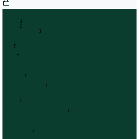
0
...
Каталог
Одежда
Блузы и рубашки
Блузы
Рубашки
Боди
Боди
Брюки
Брюки классические
Брюки спортивные
Брюки повседневные
Водолазки
Водолазки
Джинсы и джинсовки
Джинсы
Джинсовки
Жилеты
Жилеты
Кардиганы джемперы свитеры
Кардиганы
Джемперы
Свитеры
Комбинезоны
Комбинезоны