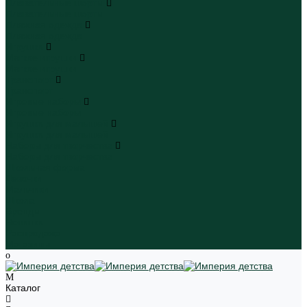
Плавательные шорты
Плавательные шорты
Пляжная одежда
Пляжная одежда
Игрушки
Мягкие игрушки
Мягкие игрушки
Транспорт
Транспорт
Игровые наборы
Игровые наборы
Игрушки для малышей
Игрушки для малышей
Наборы для творчества
Наборы для творчества
Школьная форма
Девочки
Мальчики
Школа
Бренды
Новинки
Распродажа
Магазины
Каталог