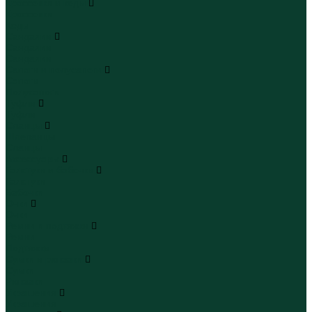
Кроссовки и кеды
Кроссовки
Кеды
Сандалии
Сандалии
Сандалии
Сапоги и полусапоги
Сапоги
Полусапоги
Туфли
Туфли
Сланцы
Шлепанцы
Сланцы
Аксессуары
Галстуки и бабочки
Галстуки
Бабочки
Очки
Очки
Ремни и подтяжки
Ремни
Подтяжки
Сумки и рюкзаки
Сумки
Рюкзаки
Украшения
Украшения