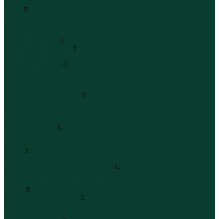
Бермуды
Юбки
Юбки мини
Юбки миди
Юбки макси
Верхняя одежда
Жилеты утепленные
Жилеты утепленные
Куртки и ветровки
Куртки
Ветровки
Бомберы
Зимние куртки и пальто
Зимние куртки
Зимние пальто
Зимние парки
Пальто и плащи
Плащи
Пальто
Шубы
Шубы
Полукомбинезоны и комбинезоны
Комбинезоны утепленные
Полукомбинезоны утепленные
Обувь
Ботинки и полуботинки
Ботинки
Полуботинки