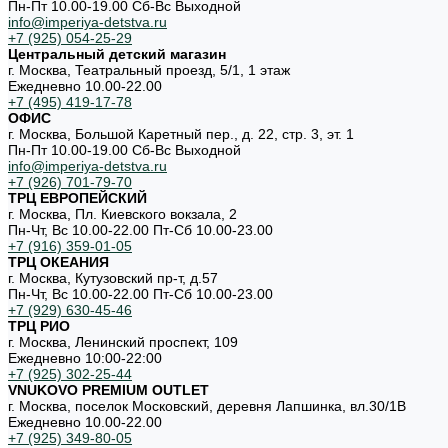
Пн-Пт 10.00-19.00 Cб-Вс Выходной
info@imperiya-detstva.ru
+7 (925) 054-25-29
Центральный детский магазин
г. Москва, Театральный проезд, 5/1, 1 этаж
Ежедневно 10.00-22.00
+7 (495) 419-17-78
ОФИС
г. Москва, Большой Каретный пер., д. 22, стр. 3, эт. 1
Пн-Пт 10.00-19.00 Cб-Вс Выходной
info@imperiya-detstva.ru
+7 (926) 701-79-70
ТРЦ ЕВРОПЕЙСКИЙ
г. Москва, Пл. Киевского вокзала, 2
Пн-Чт, Вс 10.00-22.00 Пт-Сб 10.00-23.00
+7 (916) 359-01-05
ТРЦ ОКЕАНИЯ
г. Москва, Кутузовский пр-т, д.57
Пн-Чт, Вс 10.00-22.00 Пт-Сб 10.00-23.00
+7 (929) 630-45-46
ТРЦ РИО
г. Москва, Ленинский проспект, 109
Ежедневно 10:00-22:00
+7 (925) 302-25-44
VNUKOVO PREMIUM OUTLET
г. Москва, поселок Московский, деревня Лапшинка, вл.30/1В
Ежедневно 10.00-22.00
+7 (925) 349-80-05