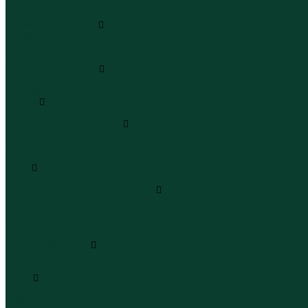
Леггинсы
Велосипедки
Пиджаки и костюмы
Пиджаки
Костюмы
Жакеты
Платья и сарафаны
Платья
Сарафаны
Туники
Туники
Толстовки худи свитшоты
Толстовки
Худи
Свитшоты
Топы
Топы
Футболки поло майки лонгсливы
Футболки
Поло
Майки
Лонгсливы
Шорты и бермуды
Шорты
Бермуды
Юбки
Юбки мини
Юбки миди