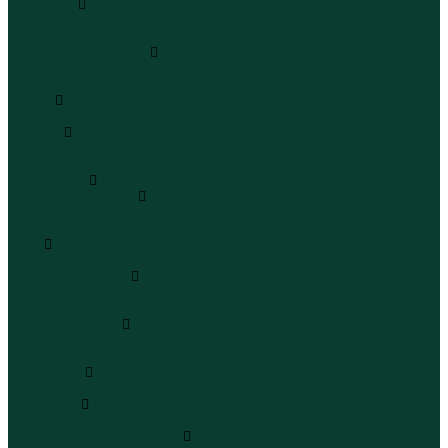
Сандалии
Сандалии
Сандалии
Сапоги и полусапоги
Сапоги
Полусапоги
Туфли
Туфли
Сланцы
Шлепанцы
Сланцы
Аксессуары
Галстуки и бабочки
Галстуки
Бабочки
Очки
Очки
Ремни и подтяжки
Ремни
Подтяжки
Сумки и рюкзаки
Сумки
Рюкзаки
Украшения
Украшения
Чемоданы
Чемоданы
Шапки шарфы и перчатки