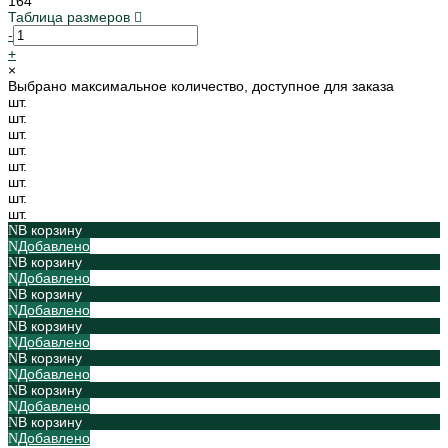
164
Таблица размеров
-
+
×
Выбрано максимальное количество, доступное для заказа
шт.
шт.
шт.
шт.
шт.
шт.
шт.
шт.
В корзину
Добавлено
В корзину
Добавлено
В корзину
Добавлено
В корзину
Добавлено
В корзину
Добавлено
В корзину
Добавлено
В корзину
Добавлено