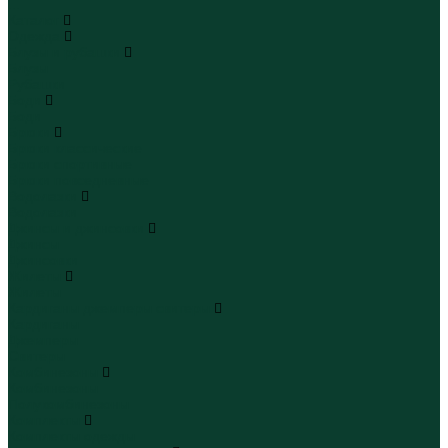
...
Каталог
Одежда
Блузы и рубашки
Блузы
Рубашки
Боди
Боди
Брюки
Брюки классические
Брюки спортивные
Брюки повседневные
Водолазки
Водолазки
Джинсы и джинсовки
Джинсы
Джинсовки
Жилеты
Жилеты
Кардиганы джемперы свитеры
Кардиганы
Джемперы
Свитеры
Комбинезоны
Комбинезоны
Полукомбинезоны
Комплекты
Комплекты одежды