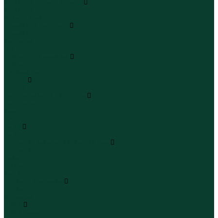
Леггинсы и велосипедки
Леггинсы
Велосипедки
Пиджаки и костюмы
Пиджаки
Костюмы
Жакеты
Платья и сарафаны
Платья
Сарафаны
Туники
Туники
Толстовки худи свитшоты
Толстовки
Худи
Свитшоты
Топы
Топы
Футболки поло майки лонгсливы
Футболки
Поло
Майки
Лонгсливы
Шорты и бермуды
Шорты
Бермуды
Юбки
Юбки мини