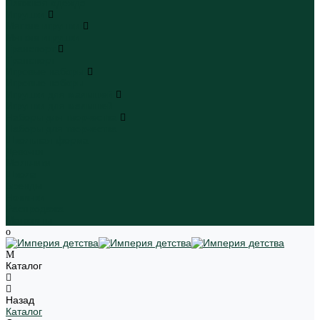
Пляжная одежда
Игрушки
Мягкие игрушки
Мягкие игрушки
Транспорт
Транспорт
Игровые наборы
Игровые наборы
Игрушки для малышей
Игрушки для малышей
Наборы для творчества
Наборы для творчества
Школьная форма
Девочки
Мальчики
Школа
Бренды
Новинки
Распродажа
Магазины
Каталог
Назад
Каталог