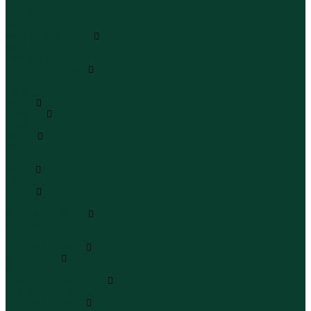
Шапки
Шарфы
Перчатки
Кепки и бейсболки
Кепки
Бейсболки
Шляпы и панамы
Шляпы
Панамы
Белье
Пижамы
Пижамы
Майки
Майки
Бюстгальтеры
Носки
Носки
Трусы
Трусы
Комплекты белья
Комплекты белья
Бюстгальтеры
Пляжная одежда
Купальники
Купальники
Плавательные шорты
Плавательные шорты
Пляжная одежда