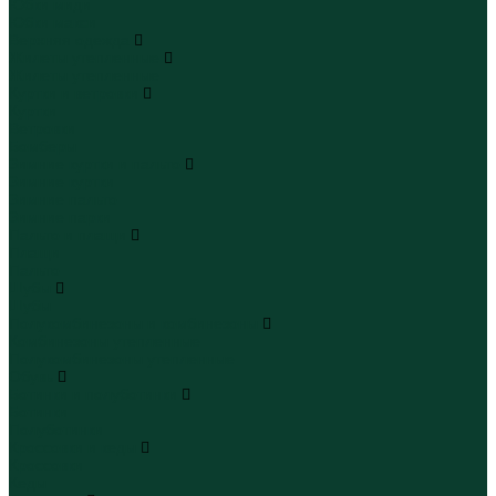
Юбки миди
Юбки макси
Верхняя одежда
Жилеты утепленные
Жилеты утепленные
Куртки и ветровки
Куртки
Ветровки
Бомберы
Зимние куртки и пальто
Зимние куртки
Зимние пальто
Зимние парки
Пальто и плащи
Плащи
Пальто
Шубы
Шубы
Полукомбинезоны и комбинезоны
Комбинезоны утепленные
Полукомбинезоны утепленные
Обувь
Ботинки и полуботинки
Ботинки
Полуботинки
Кроссовки и кеды
Кроссовки
Кеды