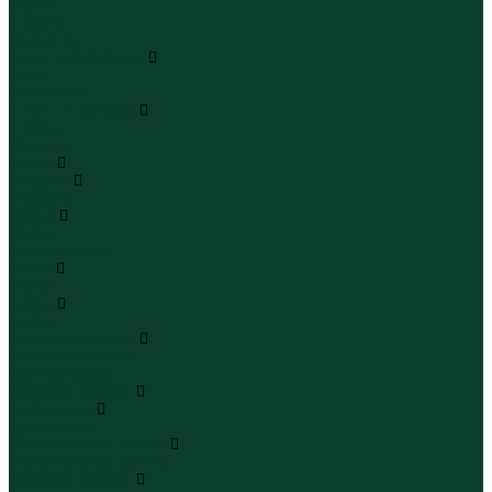
Шапки
Шарфы
Перчатки
Кепки и бейсболки
Кепки
Бейсболки
Шляпы и панамы
Шляпы
Панамы
Белье
Пижамы
Пижамы
Майки
Майки
Бюстгальтеры
Носки
Носки
Трусы
Трусы
Комплекты белья
Комплекты белья
Бюстгальтеры
Пляжная одежда
Купальники
Купальники
Плавательные шорты
Плавательные шорты
Пляжная одежда