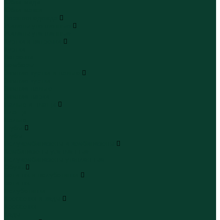
Юбки миди
Юбки макси
Верхняя одежда
Жилеты утепленные
Жилеты утепленные
Куртки и ветровки
Куртки
Ветровки
Бомберы
Зимние куртки и пальто
Зимние куртки
Зимние пальто
Зимние парки
Пальто и плащи
Плащи
Пальто
Шубы
Шубы
Полукомбинезоны и комбинезоны
Комбинезоны утепленные
Полукомбинезоны утепленные
Обувь
Ботинки и полуботинки
Ботинки
Полуботинки
Кроссовки и кеды
Кроссовки
Кеды