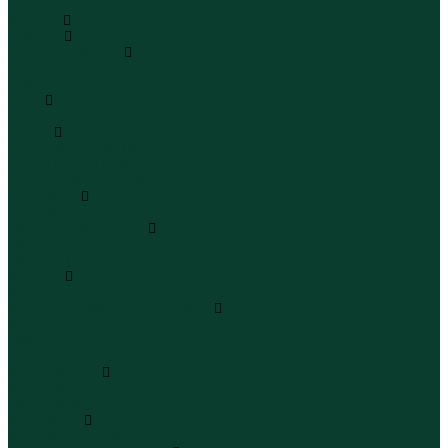
...
Каталог
Одежда
Блузы и рубашки
Блузы
Рубашки
Боди
Боди
Брюки
Брюки классические
Брюки спортивные
Брюки повседневные
Водолазки
Водолазки
Джинсы и джинсовки
Джинсы
Джинсовки
Жилеты
Жилеты
Кардиганы джемперы свитеры
Кардиганы
Джемперы
Свитеры
Комбинезоны
Комбинезоны
Полукомбинезоны
Комплекты
Комплекты одежды