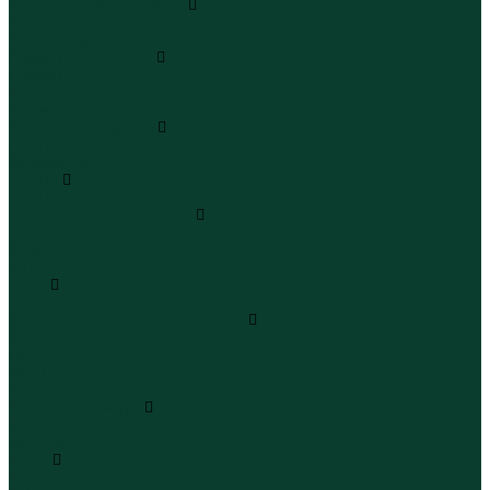
Леггинсы и велосипедки
Леггинсы
Велосипедки
Пиджаки и костюмы
Пиджаки
Костюмы
Жакеты
Платья и сарафаны
Платья
Сарафаны
Туники
Туники
Толстовки худи свитшоты
Толстовки
Худи
Свитшоты
Топы
Топы
Футболки поло майки лонгсливы
Футболки
Поло
Майки
Лонгсливы
Шорты и бермуды
Шорты
Бермуды
Юбки
Юбки мини