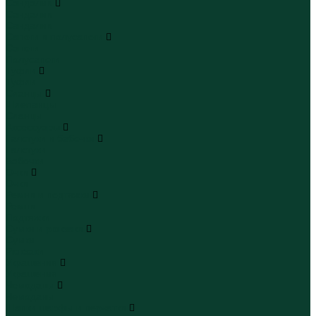
Сандалии
Сандалии
Сандалии
Сапоги и полусапоги
Сапоги
Полусапоги
Туфли
Туфли
Сланцы
Шлепанцы
Сланцы
Аксессуары
Галстуки и бабочки
Галстуки
Бабочки
Очки
Очки
Ремни и подтяжки
Ремни
Подтяжки
Сумки и рюкзаки
Сумки
Рюкзаки
Украшения
Украшения
Чемоданы
Чемоданы
Шапки шарфы и перчатки