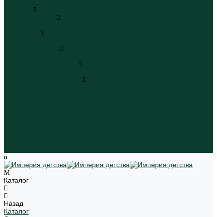
Пляжная одежда
Игрушки
Мягкие игрушки
Мягкие игрушки
Транспорт
Транспорт
Игровые наборы
Игровые наборы
Игрушки для малышей
Игрушки для малышей
Наборы для творчества
Наборы для творчества
Школьная форма
Девочки
Мальчики
Школа
Бренды
Новинки
Распродажа
Магазины
Каталог
Назад
Каталог