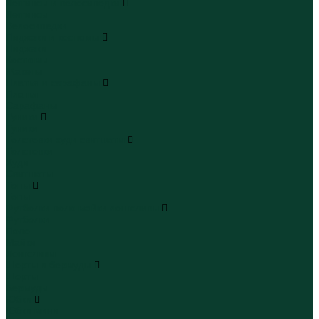
Леггинсы и велосипедки
Леггинсы
Велосипедки
Пиджаки и костюмы
Пиджаки
Костюмы
Жакеты
Платья и сарафаны
Платья
Сарафаны
Туники
Туники
Толстовки худи свитшоты
Толстовки
Худи
Свитшоты
Топы
Топы
Футболки поло майки лонгсливы
Футболки
Поло
Майки
Лонгсливы
Шорты и бермуды
Шорты
Бермуды
Юбки
Юбки мини