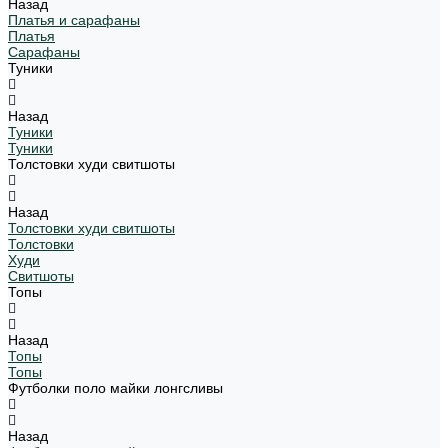
Назад
Платья и сарафаны
Платья
Сарафаны
Туники
Назад
Туники
Туники
Толстовки худи свитшоты
Назад
Толстовки худи свитшоты
Толстовки
Худи
Свитшоты
Топы
Назад
Топы
Топы
Футболки поло майки лонгсливы
Назад