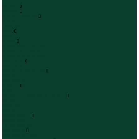
...
Каталог
Одежда
Блузы и рубашки
Блузы
Рубашки
Боди
Боди
Брюки
Брюки классические
Брюки спортивные
Брюки повседневные
Водолазки
Водолазки
Джинсы и джинсовки
Джинсы
Джинсовки
Жилеты
Жилеты
Кардиганы джемперы свитеры
Кардиганы
Джемперы
Свитеры
Комбинезоны
Комбинезоны
Полукомбинезоны
Комплекты
Комплекты одежды