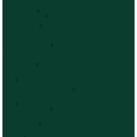
Юбки миди
Юбки макси
Верхняя одежда
Жилеты утепленные
Жилеты утепленные
Куртки и ветровки
Куртки
Ветровки
Бомберы
Зимние куртки и пальто
Зимние куртки
Зимние пальто
Зимние парки
Пальто и плащи
Плащи
Пальто
Шубы
Шубы
Полукомбинезоны и комбинезоны
Комбинезоны утепленные
Полукомбинезоны утепленные
Обувь
Ботинки и полуботинки
Ботинки
Полуботинки
Кроссовки и кеды
Кроссовки
Кеды