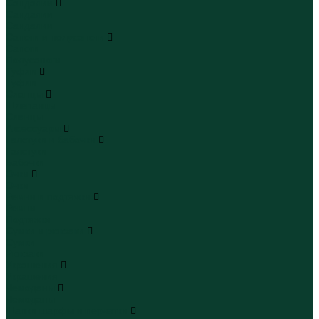
Сандалии
Сандалии
Сандалии
Сапоги и полусапоги
Сапоги
Полусапоги
Туфли
Туфли
Сланцы
Шлепанцы
Сланцы
Аксессуары
Галстуки и бабочки
Галстуки
Бабочки
Очки
Очки
Ремни и подтяжки
Ремни
Подтяжки
Сумки и рюкзаки
Сумки
Рюкзаки
Украшения
Украшения
Чемоданы
Чемоданы
Шапки шарфы и перчатки