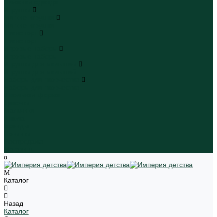
Пляжная одежда
Игрушки
Мягкие игрушки
Мягкие игрушки
Транспорт
Транспорт
Игровые наборы
Игровые наборы
Игрушки для малышей
Игрушки для малышей
Наборы для творчества
Наборы для творчества
Школьная форма
Девочки
Мальчики
Школа
Бренды
Новинки
Распродажа
Магазины
Каталог
Назад
Каталог