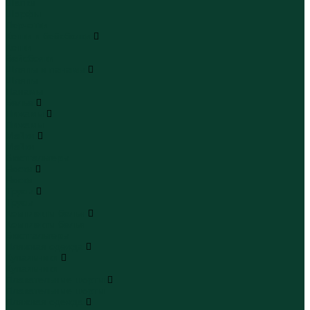
Шапки
Шарфы
Перчатки
Кепки и бейсболки
Кепки
Бейсболки
Шляпы и панамы
Шляпы
Панамы
Белье
Пижамы
Пижамы
Майки
Майки
Бюстгальтеры
Носки
Носки
Трусы
Трусы
Комплекты белья
Комплекты белья
Бюстгальтеры
Пляжная одежда
Купальники
Купальники
Плавательные шорты
Плавательные шорты
Пляжная одежда