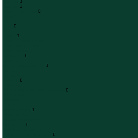
Каталог
Одежда
Блузы и рубашки
Блузы
Рубашки
Боди
Боди
Брюки
Брюки классические
Брюки спортивные
Брюки повседневные
Водолазки
Водолазки
Джинсы и джинсовки
Джинсы
Джинсовки
Жилеты
Жилеты
Кардиганы джемперы свитеры
Кардиганы
Джемперы
Свитеры
Комбинезоны
Комбинезоны
Полукомбинезоны
Комплекты
Комплекты одежды
Леггинсы и велосипедки