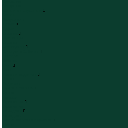
Сандалии
Сандалии
Сапоги и полусапоги
Сапоги
Полусапоги
Туфли
Туфли
Сланцы
Шлепанцы
Сланцы
Аксессуары
Галстуки и бабочки
Галстуки
Бабочки
Очки
Очки
Ремни и подтяжки
Ремни
Подтяжки
Сумки и рюкзаки
Сумки
Рюкзаки
Украшения
Украшения
Чемоданы
Чемоданы
Шапки шарфы и перчатки
Шапки