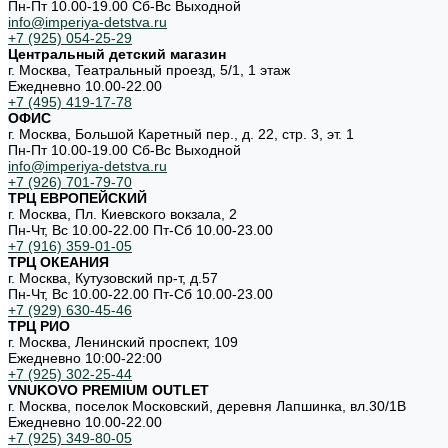
Пн-Пт 10.00-19.00 Cб-Вс Выходной
info@imperiya-detstva.ru
+7 (925) 054-25-29
Центральный детский магазин
г. Москва, Театральный проезд, 5/1, 1 этаж
Ежедневно 10.00-22.00
+7 (495) 419-17-78
ОФИС
г. Москва, Большой Каретный пер., д. 22, стр. 3, эт. 1
Пн-Пт 10.00-19.00 Cб-Вс Выходной
info@imperiya-detstva.ru
+7 (926) 701-79-70
ТРЦ ЕВРОПЕЙСКИЙ
г. Москва, Пл. Киевского вокзала, 2
Пн-Чт, Вс 10.00-22.00 Пт-Сб 10.00-23.00
+7 (916) 359-01-05
ТРЦ ОКЕАНИЯ
г. Москва, Кутузовский пр-т, д.57
Пн-Чт, Вс 10.00-22.00 Пт-Сб 10.00-23.00
+7 (929) 630-45-46
ТРЦ РИО
г. Москва, Ленинский проспект, 109
Ежедневно 10:00-22:00
+7 (925) 302-25-44
VNUKOVO PREMIUM OUTLET
г. Москва, поселок Московский, деревня Лапшинка, вл.30/1В
Ежедневно 10.00-22.00
+7 (925) 349-80-05