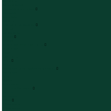
Леггинсы
Велосипедки
Пиджаки и костюмы
Пиджаки
Костюмы
Жакеты
Платья и сарафаны
Платья
Сарафаны
Туники
Туники
Толстовки худи свитшоты
Толстовки
Худи
Свитшоты
Топы
Топы
Футболки поло майки лонгсливы
Футболки
Поло
Майки
Лонгсливы
Шорты и бермуды
Шорты
Бермуды
Юбки
Юбки мини
Юбки миди