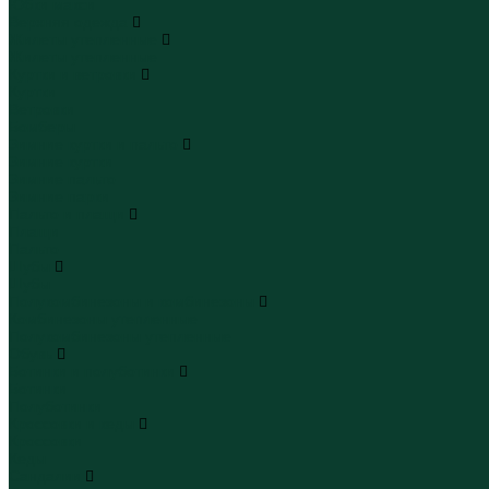
Юбки макси
Верхняя одежда
Жилеты утепленные
Жилеты утепленные
Куртки и ветровки
Куртки
Ветровки
Бомберы
Зимние куртки и пальто
Зимние куртки
Зимние пальто
Зимние парки
Пальто и плащи
Плащи
Пальто
Шубы
Шубы
Полукомбинезоны и комбинезоны
Комбинезоны утепленные
Полукомбинезоны утепленные
Обувь
Ботинки и полуботинки
Ботинки
Полуботинки
Кроссовки и кеды
Кроссовки
Кеды
Сандалии