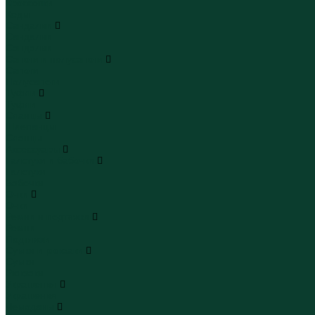
Кроссовки
Кеды
Сандалии
Сандалии
Сандалии
Сапоги и полусапоги
Сапоги
Полусапоги
Туфли
Туфли
Сланцы
Шлепанцы
Сланцы
Аксессуары
Галстуки и бабочки
Галстуки
Бабочки
Очки
Очки
Ремни и подтяжки
Ремни
Подтяжки
Сумки и рюкзаки
Сумки
Рюкзаки
Украшения
Украшения
Чемоданы