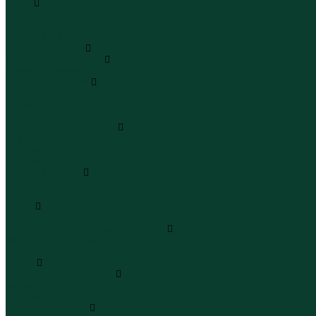
Юбки
Юбки мини
Юбки миди
Юбки макси
Верхняя одежда
Жилеты утепленные
Жилеты утепленные
Куртки и ветровки
Куртки
Ветровки
Бомберы
Зимние куртки и пальто
Зимние куртки
Зимние пальто
Зимние парки
Пальто и плащи
Плащи
Пальто
Шубы
Шубы
Полукомбинезоны и комбинезоны
Комбинезоны утепленные
Полукомбинезоны утепленные
Обувь
Ботинки и полуботинки
Ботинки
Полуботинки
Кроссовки и кеды