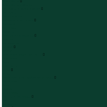
Комплекты
Комплекты одежды
Леггинсы и велосипедки
Леггинсы
Велосипедки
Пиджаки и костюмы
Пиджаки
Костюмы
Жакеты
Платья и сарафаны
Платья
Сарафаны
Туники
Туники
Толстовки худи свитшоты
Толстовки
Худи
Свитшоты
Топы
Топы
Футболки поло майки лонгсливы
Футболки
Поло
Майки
Лонгсливы
Шорты и бермуды
Шорты
Бермуды