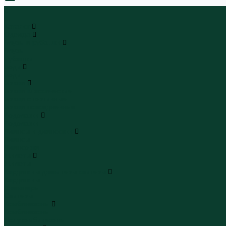
0
...
Каталог
Одежда
Блузы и рубашки
Блузы
Рубашки
Боди
Боди
Брюки
Брюки классические
Брюки спортивные
Брюки повседневные
Водолазки
Водолазки
Джинсы и джинсовки
Джинсы
Джинсовки
Жилеты
Жилеты
Кардиганы джемперы свитеры
Кардиганы
Джемперы
Свитеры
Комбинезоны
Комбинезоны
Полукомбинезоны