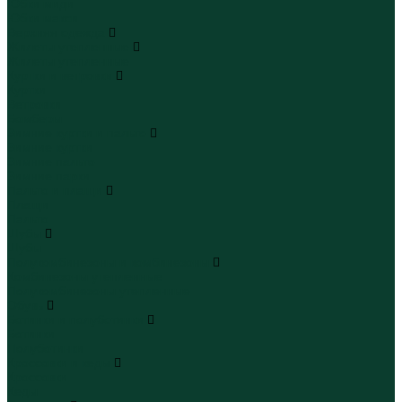
Юбки миди
Юбки макси
Верхняя одежда
Жилеты утепленные
Жилеты утепленные
Куртки и ветровки
Куртки
Ветровки
Бомберы
Зимние куртки и пальто
Зимние куртки
Зимние пальто
Зимние парки
Пальто и плащи
Плащи
Пальто
Шубы
Шубы
Полукомбинезоны и комбинезоны
Комбинезоны утепленные
Полукомбинезоны утепленные
Обувь
Ботинки и полуботинки
Ботинки
Полуботинки
Кроссовки и кеды
Кроссовки
Кеды