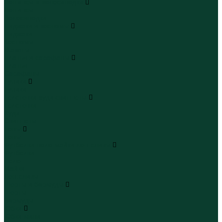
Леггинсы и велосипедки
Леггинсы
Велосипедки
Пиджаки и костюмы
Пиджаки
Костюмы
Жакеты
Платья и сарафаны
Платья
Сарафаны
Туники
Туники
Толстовки худи свитшоты
Толстовки
Худи
Свитшоты
Топы
Топы
Футболки поло майки лонгсливы
Футболки
Поло
Майки
Лонгсливы
Шорты и бермуды
Шорты
Бермуды
Юбки
Юбки мини