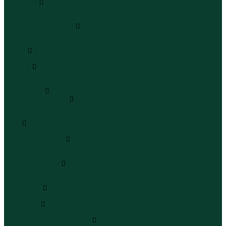
Сандалии
Сандалии
Сандалии
Сапоги и полусапоги
Сапоги
Полусапоги
Туфли
Туфли
Сланцы
Шлепанцы
Сланцы
Аксессуары
Галстуки и бабочки
Галстуки
Бабочки
Очки
Очки
Ремни и подтяжки
Ремни
Подтяжки
Сумки и рюкзаки
Сумки
Рюкзаки
Украшения
Украшения
Чемоданы
Чемоданы
Шапки шарфы и перчатки