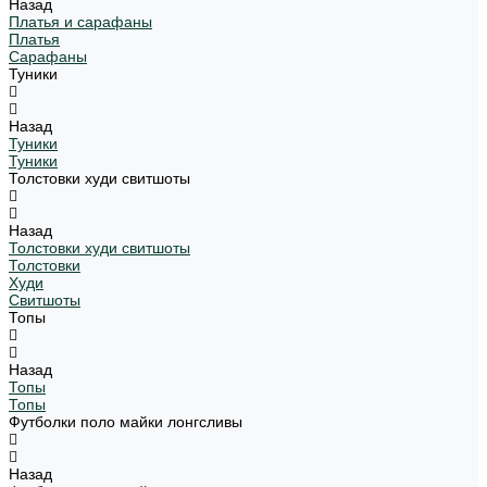
Назад
Платья и сарафаны
Платья
Сарафаны
Туники
Назад
Туники
Туники
Толстовки худи свитшоты
Назад
Толстовки худи свитшоты
Толстовки
Худи
Свитшоты
Топы
Назад
Топы
Топы
Футболки поло майки лонгсливы
Назад