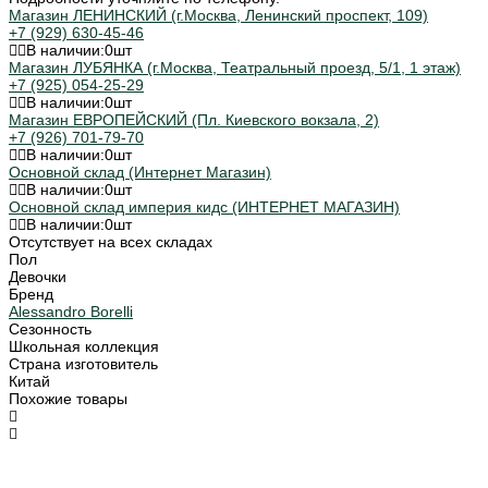
Магазин ЛЕНИНСКИЙ (г.Москва, Ленинский проспект, 109)
+7 (929) 630-45-46
В наличии:
0
шт
Магазин ЛУБЯНКА (г.Москва, Театральный проезд, 5/1, 1 этаж)
+7 (925) 054-25-29
В наличии:
0
шт
Магазин ЕВРОПЕЙСКИЙ (Пл. Киевского вокзала, 2)
+7 (926) 701-79-70
В наличии:
0
шт
Основной склад (Интернет Магазин)
В наличии:
0
шт
Основной склад империя кидс (ИНТЕРНЕТ МАГАЗИН)
В наличии:
0
шт
Отсутствует на всех складах
Пол
Девочки
Бренд
Alessandro Borelli
Сезонность
Школьная коллекция
Страна изготовитель
Китай
Похожие товары