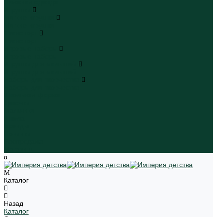
Пляжная одежда
Игрушки
Мягкие игрушки
Мягкие игрушки
Транспорт
Транспорт
Игровые наборы
Игровые наборы
Игрушки для малышей
Игрушки для малышей
Наборы для творчества
Наборы для творчества
Школьная форма
Девочки
Мальчики
Школа
Бренды
Новинки
Распродажа
Магазины
Каталог
Назад
Каталог