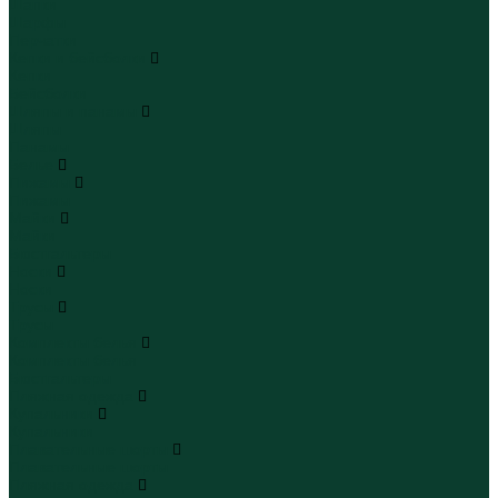
Шапки
Шарфы
Перчатки
Кепки и бейсболки
Кепки
Бейсболки
Шляпы и панамы
Шляпы
Панамы
Белье
Пижамы
Пижамы
Майки
Майки
Бюстгальтеры
Носки
Носки
Трусы
Трусы
Комплекты белья
Комплекты белья
Бюстгальтеры
Пляжная одежда
Купальники
Купальники
Плавательные шорты
Плавательные шорты
Пляжная одежда