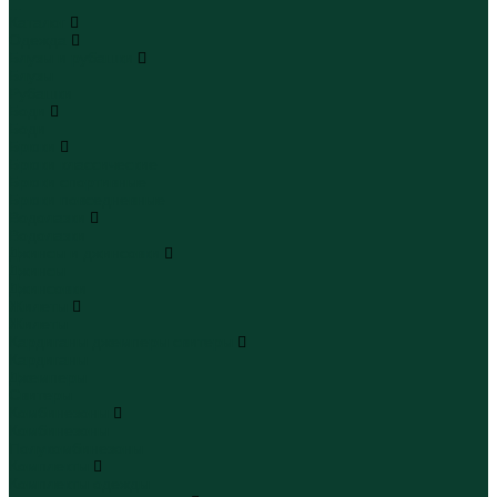
...
Каталог
Одежда
Блузы и рубашки
Блузы
Рубашки
Боди
Боди
Брюки
Брюки классические
Брюки спортивные
Брюки повседневные
Водолазки
Водолазки
Джинсы и джинсовки
Джинсы
Джинсовки
Жилеты
Жилеты
Кардиганы джемперы свитеры
Кардиганы
Джемперы
Свитеры
Комбинезоны
Комбинезоны
Полукомбинезоны
Комплекты
Комплекты одежды