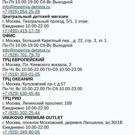
Пн-Пт 10.00-19.00 Cб-Вс Выходной
info@imperiya-detstva.ru
+7 (925) 054-25-29
Центральный детский магазин
г. Москва, Театральный проезд, 5/1, 1 этаж
Ежедневно 10.00-22.00
+7 (495) 419-17-78
ОФИС
г. Москва, Большой Каретный пер., д. 22, стр. 3, эт. 1
Пн-Пт 10.00-19.00 Cб-Вс Выходной
info@imperiya-detstva.ru
+7 (926) 701-79-70
ТРЦ ЕВРОПЕЙСКИЙ
г. Москва, Пл. Киевского вокзала, 2
Пн-Чт, Вс 10.00-22.00 Пт-Сб 10.00-23.00
+7 (916) 359-01-05
ТРЦ ОКЕАНИЯ
г. Москва, Кутузовский пр-т, д.57
Пн-Чт, Вс 10.00-22.00 Пт-Сб 10.00-23.00
+7 (929) 630-45-46
ТРЦ РИО
г. Москва, Ленинский проспект, 109
Ежедневно 10:00-22:00
+7 (925) 302-25-44
VNUKOVO PREMIUM OUTLET
г. Москва, поселок Московский, деревня Лапшинка, вл.30/1В
Ежедневно 10.00-22.00
+7 (925) 349-80-05