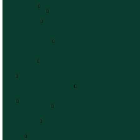
Юбки макси
Верхняя одежда
Жилеты утепленные
Жилеты утепленные
Куртки и ветровки
Куртки
Ветровки
Бомберы
Зимние куртки и пальто
Зимние куртки
Зимние пальто
Зимние парки
Пальто и плащи
Плащи
Пальто
Шубы
Шубы
Полукомбинезоны и комбинезоны
Комбинезоны утепленные
Полукомбинезоны утепленные
Обувь
Ботинки и полуботинки
Ботинки
Полуботинки
Кроссовки и кеды
Кроссовки
Кеды
Сандалии