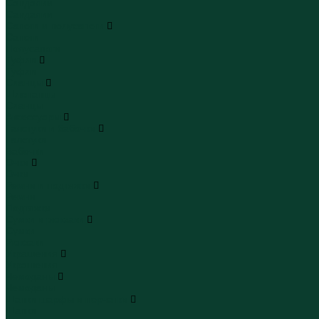
Сандалии
Сандалии
Сапоги и полусапоги
Сапоги
Полусапоги
Туфли
Туфли
Сланцы
Шлепанцы
Сланцы
Аксессуары
Галстуки и бабочки
Галстуки
Бабочки
Очки
Очки
Ремни и подтяжки
Ремни
Подтяжки
Сумки и рюкзаки
Сумки
Рюкзаки
Украшения
Украшения
Чемоданы
Чемоданы
Шапки шарфы и перчатки
Шапки