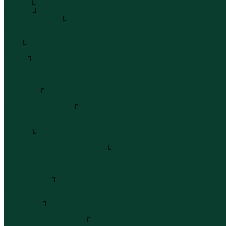
Каталог
Одежда
Блузы и рубашки
Блузы
Рубашки
Боди
Боди
Брюки
Брюки классические
Брюки спортивные
Брюки повседневные
Водолазки
Водолазки
Джинсы и джинсовки
Джинсы
Джинсовки
Жилеты
Жилеты
Кардиганы джемперы свитеры
Кардиганы
Джемперы
Свитеры
Комбинезоны
Комбинезоны
Полукомбинезоны
Комплекты
Комплекты одежды
Леггинсы и велосипедки