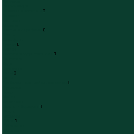
Леггинсы
Велосипедки
Пиджаки и костюмы
Пиджаки
Костюмы
Жакеты
Платья и сарафаны
Платья
Сарафаны
Туники
Туники
Толстовки худи свитшоты
Толстовки
Худи
Свитшоты
Топы
Топы
Футболки поло майки лонгсливы
Футболки
Поло
Майки
Лонгсливы
Шорты и бермуды
Шорты
Бермуды
Юбки
Юбки мини
Юбки миди