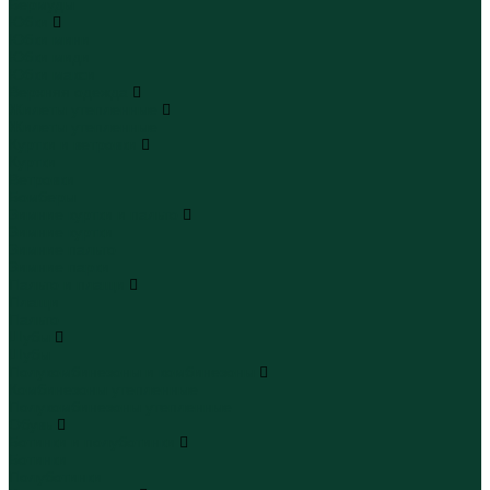
Бермуды
Юбки
Юбки мини
Юбки миди
Юбки макси
Верхняя одежда
Жилеты утепленные
Жилеты утепленные
Куртки и ветровки
Куртки
Ветровки
Бомберы
Зимние куртки и пальто
Зимние куртки
Зимние пальто
Зимние парки
Пальто и плащи
Плащи
Пальто
Шубы
Шубы
Полукомбинезоны и комбинезоны
Комбинезоны утепленные
Полукомбинезоны утепленные
Обувь
Ботинки и полуботинки
Ботинки
Полуботинки