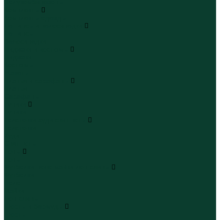
Полукомбинезоны
Комплекты
Комплекты одежды
Леггинсы и велосипедки
Леггинсы
Велосипедки
Пиджаки и костюмы
Пиджаки
Костюмы
Жакеты
Платья и сарафаны
Платья
Сарафаны
Туники
Туники
Толстовки худи свитшоты
Толстовки
Худи
Свитшоты
Топы
Топы
Футболки поло майки лонгсливы
Футболки
Поло
Майки
Лонгсливы
Шорты и бермуды
Шорты