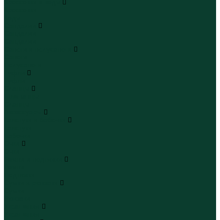
Кроссовки и кеды
Кроссовки
Кеды
Сандалии
Сандалии
Сандалии
Сапоги и полусапоги
Сапоги
Полусапоги
Туфли
Туфли
Сланцы
Шлепанцы
Сланцы
Аксессуары
Галстуки и бабочки
Галстуки
Бабочки
Очки
Очки
Ремни и подтяжки
Ремни
Подтяжки
Сумки и рюкзаки
Сумки
Рюкзаки
Украшения
Украшения