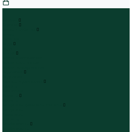
0
...
Каталог
Одежда
Блузы и рубашки
Блузы
Рубашки
Боди
Боди
Брюки
Брюки классические
Брюки спортивные
Брюки повседневные
Водолазки
Водолазки
Джинсы и джинсовки
Джинсы
Джинсовки
Жилеты
Жилеты
Кардиганы джемперы свитеры
Кардиганы
Джемперы
Свитеры
Комбинезоны
Комбинезоны