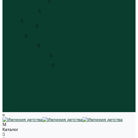
Плавательные шорты
Плавательные шорты
Пляжная одежда
Пляжная одежда
Игрушки
Мягкие игрушки
Мягкие игрушки
Транспорт
Транспорт
Игровые наборы
Игровые наборы
Игрушки для малышей
Игрушки для малышей
Наборы для творчества
Наборы для творчества
Школьная форма
Девочки
Мальчики
Школа
Бренды
Новинки
Распродажа
Магазины
Каталог