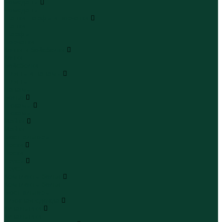
Чемоданы
Чемоданы
Шапки шарфы и перчатки
Шапки
Шарфы
Перчатки
Кепки и бейсболки
Кепки
Бейсболки
Шляпы и панамы
Шляпы
Панамы
Белье
Пижамы
Пижамы
Майки
Майки
Бюстгальтеры
Носки
Носки
Трусы
Трусы
Комплекты белья
Комплекты белья
Бюстгальтеры
Пляжная одежда
Купальники
Купальники