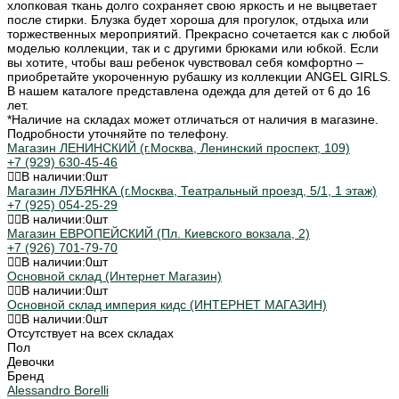
хлопковая ткань долго сохраняет свою яркость и не выцветает
после стирки. Блузка будет хороша для прогулок, отдыха или
торжественных мероприятий. Прекрасно сочетается как с любой
моделью коллекции, так и с другими брюками или юбкой. Если
вы хотите, чтобы ваш ребенок чувствовал себя комфортно –
приобретайте укороченную рубашку из коллекции ANGEL GIRLS.
В нашем каталоге представлена одежда для детей от 6 до 16
лет.
*Наличие на складах может отличаться от наличия в магазине.
Подробности уточняйте по телефону.
Магазин ЛЕНИНСКИЙ (г.Москва, Ленинский проспект, 109)
+7 (929) 630-45-46
В наличии:
0
шт
Магазин ЛУБЯНКА (г.Москва, Театральный проезд, 5/1, 1 этаж)
+7 (925) 054-25-29
В наличии:
0
шт
Магазин ЕВРОПЕЙСКИЙ (Пл. Киевского вокзала, 2)
+7 (926) 701-79-70
В наличии:
0
шт
Основной склад (Интернет Магазин)
В наличии:
0
шт
Основной склад империя кидс (ИНТЕРНЕТ МАГАЗИН)
В наличии:
0
шт
Отсутствует на всех складах
Пол
Девочки
Бренд
Alessandro Borelli