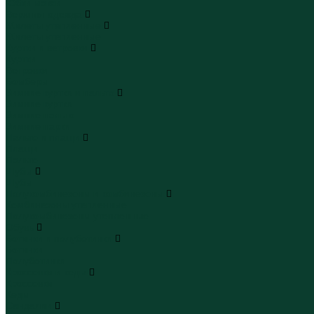
Юбки макси
Верхняя одежда
Жилеты утепленные
Жилеты утепленные
Куртки и ветровки
Куртки
Ветровки
Бомберы
Зимние куртки и пальто
Зимние куртки
Зимние пальто
Зимние парки
Пальто и плащи
Плащи
Пальто
Шубы
Шубы
Полукомбинезоны и комбинезоны
Комбинезоны утепленные
Полукомбинезоны утепленные
Обувь
Ботинки и полуботинки
Ботинки
Полуботинки
Кроссовки и кеды
Кроссовки
Кеды
Сандалии