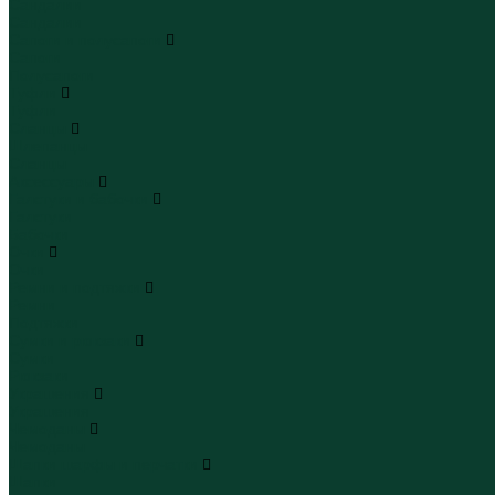
Сандалии
Сандалии
Сапоги и полусапоги
Сапоги
Полусапоги
Туфли
Туфли
Сланцы
Шлепанцы
Сланцы
Аксессуары
Галстуки и бабочки
Галстуки
Бабочки
Очки
Очки
Ремни и подтяжки
Ремни
Подтяжки
Сумки и рюкзаки
Сумки
Рюкзаки
Украшения
Украшения
Чемоданы
Чемоданы
Шапки шарфы и перчатки
Шапки