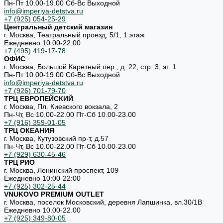
Пн-Пт 10.00-19.00 Cб-Вс Выходной
info@imperiya-detstva.ru
+7 (925) 054-25-29
Центральный детский магазин
г. Москва, Театральный проезд, 5/1, 1 этаж
Ежедневно 10.00-22.00
+7 (495) 419-17-78
ОФИС
г. Москва, Большой Каретный пер., д. 22, стр. 3, эт. 1
Пн-Пт 10.00-19.00 Cб-Вс Выходной
info@imperiya-detstva.ru
+7 (926) 701-79-70
ТРЦ ЕВРОПЕЙСКИЙ
г. Москва, Пл. Киевского вокзала, 2
Пн-Чт, Вс 10.00-22.00 Пт-Сб 10.00-23.00
+7 (916) 359-01-05
ТРЦ ОКЕАНИЯ
г. Москва, Кутузовский пр-т, д.57
Пн-Чт, Вс 10.00-22.00 Пт-Сб 10.00-23.00
+7 (929) 630-45-46
ТРЦ РИО
г. Москва, Ленинский проспект, 109
Ежедневно 10:00-22:00
+7 (925) 302-25-44
VNUKOVO PREMIUM OUTLET
г. Москва, поселок Московский, деревня Лапшинка, вл.30/1В
Ежедневно 10.00-22.00
+7 (925) 349-80-05