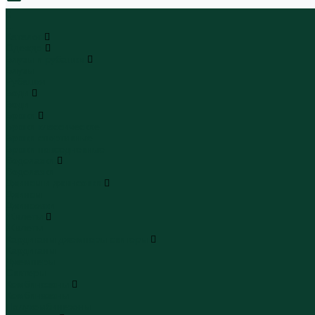
0
...
Каталог
Одежда
Блузы и рубашки
Блузы
Рубашки
Боди
Боди
Брюки
Брюки классические
Брюки спортивные
Брюки повседневные
Водолазки
Водолазки
Джинсы и джинсовки
Джинсы
Джинсовки
Жилеты
Жилеты
Кардиганы джемперы свитеры
Кардиганы
Джемперы
Свитеры
Комбинезоны
Комбинезоны
Полукомбинезоны