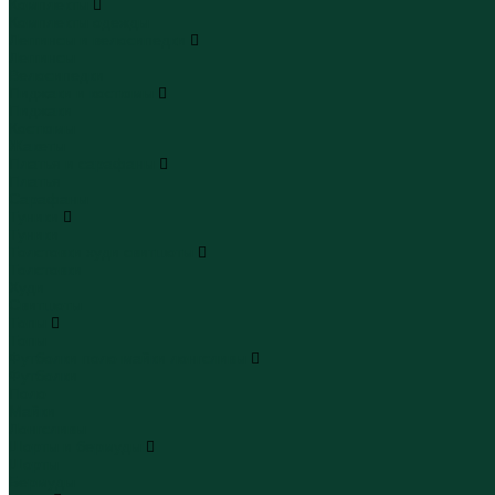
Комплекты
Комплекты одежды
Леггинсы и велосипедки
Леггинсы
Велосипедки
Пиджаки и костюмы
Пиджаки
Костюмы
Жакеты
Платья и сарафаны
Платья
Сарафаны
Туники
Туники
Толстовки худи свитшоты
Толстовки
Худи
Свитшоты
Топы
Топы
Футболки поло майки лонгсливы
Футболки
Поло
Майки
Лонгсливы
Шорты и бермуды
Шорты
Бермуды