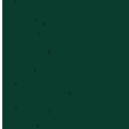
Юбки
Юбки мини
Юбки миди
Юбки макси
Верхняя одежда
Жилеты утепленные
Жилеты утепленные
Куртки и ветровки
Куртки
Ветровки
Бомберы
Зимние куртки и пальто
Зимние куртки
Зимние пальто
Зимние парки
Пальто и плащи
Плащи
Пальто
Шубы
Шубы
Полукомбинезоны и комбинезоны
Комбинезоны утепленные
Полукомбинезоны утепленные
Обувь
Ботинки и полуботинки
Ботинки
Полуботинки
Кроссовки и кеды