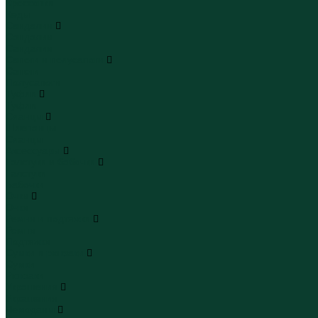
Кроссовки
Кеды
Сандалии
Сандалии
Сандалии
Сапоги и полусапоги
Сапоги
Полусапоги
Туфли
Туфли
Сланцы
Шлепанцы
Сланцы
Аксессуары
Галстуки и бабочки
Галстуки
Бабочки
Очки
Очки
Ремни и подтяжки
Ремни
Подтяжки
Сумки и рюкзаки
Сумки
Рюкзаки
Украшения
Украшения
Чемоданы