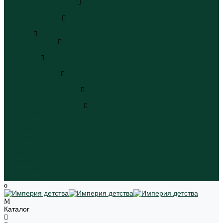
Плавательные шорты
Плавательные шорты
Пляжная одежда
Пляжная одежда
Игрушки
Мягкие игрушки
Мягкие игрушки
Транспорт
Транспорт
Игровые наборы
Игровые наборы
Игрушки для малышей
Игрушки для малышей
Наборы для творчества
Наборы для творчества
Школьная форма
Девочки
Мальчики
Школа
Бренды
Новинки
Распродажа
Магазины
Каталог