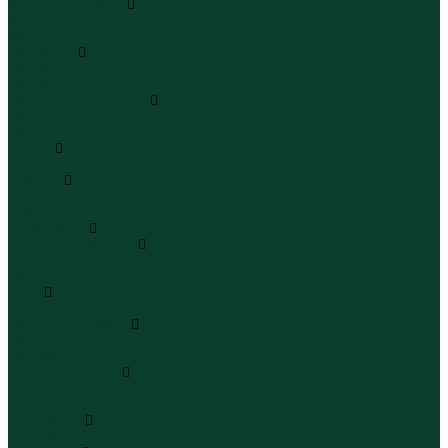
Кроссовки и кеды
Кроссовки
Кеды
Сандалии
Сандалии
Сандалии
Сапоги и полусапоги
Сапоги
Полусапоги
Туфли
Туфли
Сланцы
Шлепанцы
Сланцы
Аксессуары
Галстуки и бабочки
Галстуки
Бабочки
Очки
Очки
Ремни и подтяжки
Ремни
Подтяжки
Сумки и рюкзаки
Сумки
Рюкзаки
Украшения
Украшения