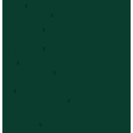
Полукомбинезоны
Комплекты
Комплекты одежды
Леггинсы и велосипедки
Леггинсы
Велосипедки
Пиджаки и костюмы
Пиджаки
Костюмы
Жакеты
Платья и сарафаны
Платья
Сарафаны
Туники
Туники
Толстовки худи свитшоты
Толстовки
Худи
Свитшоты
Топы
Топы
Футболки поло майки лонгсливы
Футболки
Поло
Майки
Лонгсливы
Шорты и бермуды
Шорты