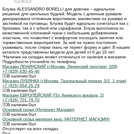
Блузка ALESSANDRO BORELLI для девочек – идеальное
решение для школьных будней. Модель с длинным рукавом
декорирована отложным воротником, манжетами на рукавах и
застежкой на пуговицы. Блузка будет идеально сочетаться как с
брюками, так и с юбкой или сарафаном. Блуза выполнена из
качественной хлопковой ткани с небольшим добавлением
эластана, что позволяет с комфортом посещать занятия или
торжественные мероприятия. За ней не нужно постоянно
ухаживать, после стирки ткань не теряет форму и цвет. В нашем
каталоге представлены модели для детей от 6 до 16 лет.
*Наличие на складах может отличаться от наличия в магазине.
Подробности уточняйте по телефону.
Магазин ЛЕНИНСКИЙ (г.Москва, Ленинский проспект, 109)
+7 (929) 630-45-46
В наличии:
0
шт
Магазин ЛУБЯНКА (г.Москва, Театральный проезд, 5/1, 1 этаж)
+7 (925) 054-25-29
В наличии:
0
шт
Магазин ЕВРОПЕЙСКИЙ (Пл. Киевского вокзала, 2)
+7 (926) 701-79-70
В наличии:
0
шт
Основной склад (Интернет Магазин)
В наличии:
0
шт
Основной склад империя кидс (ИНТЕРНЕТ МАГАЗИН)
В наличии:
0
шт
Отсутствует на всех складах
Пол