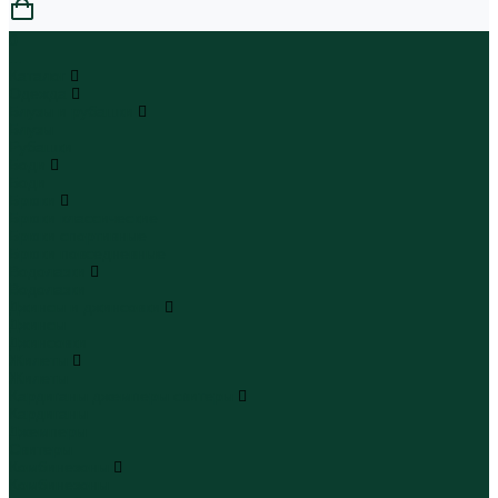
0
...
Каталог
Одежда
Блузы и рубашки
Блузы
Рубашки
Боди
Боди
Брюки
Брюки классические
Брюки спортивные
Брюки повседневные
Водолазки
Водолазки
Джинсы и джинсовки
Джинсы
Джинсовки
Жилеты
Жилеты
Кардиганы джемперы свитеры
Кардиганы
Джемперы
Свитеры
Комбинезоны
Комбинезоны