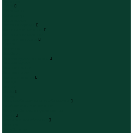
Бермуды
Юбки
Юбки мини
Юбки миди
Юбки макси
Верхняя одежда
Жилеты утепленные
Жилеты утепленные
Куртки и ветровки
Куртки
Ветровки
Бомберы
Зимние куртки и пальто
Зимние куртки
Зимние пальто
Зимние парки
Пальто и плащи
Плащи
Пальто
Шубы
Шубы
Полукомбинезоны и комбинезоны
Комбинезоны утепленные
Полукомбинезоны утепленные
Обувь
Ботинки и полуботинки
Ботинки
Полуботинки