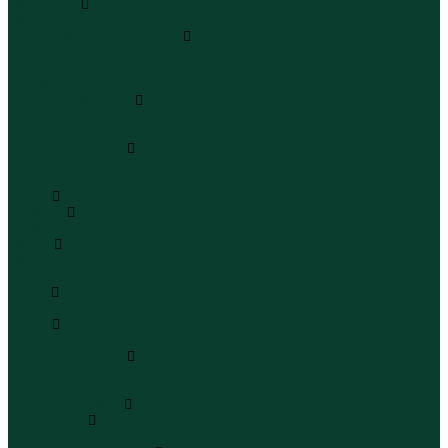
Чемоданы
Чемоданы
Шапки шарфы и перчатки
Шапки
Шарфы
Перчатки
Кепки и бейсболки
Кепки
Бейсболки
Шляпы и панамы
Шляпы
Панамы
Белье
Пижамы
Пижамы
Майки
Майки
Бюстгальтеры
Носки
Носки
Трусы
Трусы
Комплекты белья
Комплекты белья
Бюстгальтеры
Пляжная одежда
Купальники
Купальники