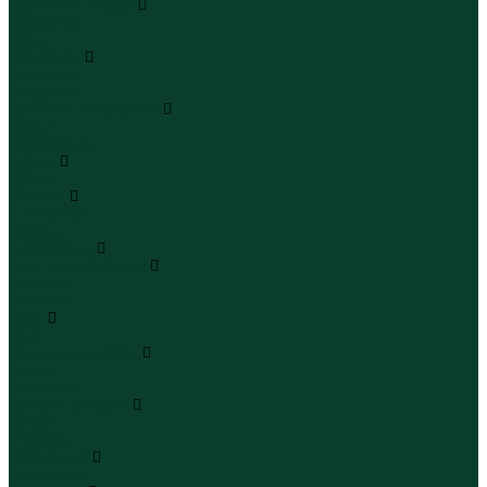
Кроссовки и кеды
Кроссовки
Кеды
Сандалии
Сандалии
Сандалии
Сапоги и полусапоги
Сапоги
Полусапоги
Туфли
Туфли
Сланцы
Шлепанцы
Сланцы
Аксессуары
Галстуки и бабочки
Галстуки
Бабочки
Очки
Очки
Ремни и подтяжки
Ремни
Подтяжки
Сумки и рюкзаки
Сумки
Рюкзаки
Украшения
Украшения