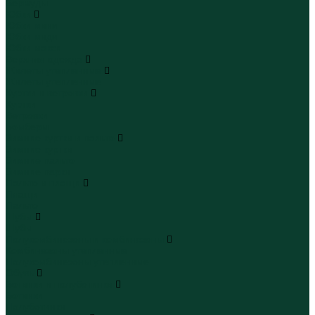
Бермуды
Юбки
Юбки мини
Юбки миди
Юбки макси
Верхняя одежда
Жилеты утепленные
Жилеты утепленные
Куртки и ветровки
Куртки
Ветровки
Бомберы
Зимние куртки и пальто
Зимние куртки
Зимние пальто
Зимние парки
Пальто и плащи
Плащи
Пальто
Шубы
Шубы
Полукомбинезоны и комбинезоны
Комбинезоны утепленные
Полукомбинезоны утепленные
Обувь
Ботинки и полуботинки
Ботинки
Полуботинки