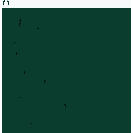
0
...
Каталог
Одежда
Блузы и рубашки
Блузы
Рубашки
Боди
Боди
Брюки
Брюки классические
Брюки спортивные
Брюки повседневные
Водолазки
Водолазки
Джинсы и джинсовки
Джинсы
Джинсовки
Жилеты
Жилеты
Кардиганы джемперы свитеры
Кардиганы
Джемперы
Свитеры
Комбинезоны
Комбинезоны