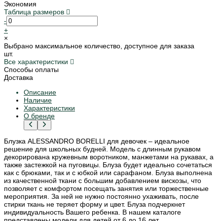
Экономия
Таблица размеров
-
+
×
Выбрано максимальное количество, доступное для заказа
шт.
Все характеристики
Способы оплаты
Доставка
Описание
Наличие
Характеристики
О бренде
Блузка ALESSANDRO BORELLI для девочек – идеальное
решение для школьных будней. Модель с длинным рукавом
декорирована кружевным воротником, манжетами на рукавах, а
также застежкой на пуговицы. Блуза будет идеально сочетаться
как с брюками, так и с юбкой или сарафаном. Блуза выполнена
из качественной ткани с большим добавлением вискозы, что
позволяет с комфортом посещать занятия или торжественные
мероприятия. За ней не нужно постоянно ухаживать, после
стирки ткань не теряет форму и цвет. Блуза подчеркнет
индивидуальность Вашего ребенка. В нашем каталоге
представлены модели для детей от 6 до 16 лет.