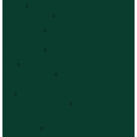
Полукомбинезоны
Комплекты
Комплекты одежды
Леггинсы и велосипедки
Леггинсы
Велосипедки
Пиджаки и костюмы
Пиджаки
Костюмы
Жакеты
Платья и сарафаны
Платья
Сарафаны
Туники
Туники
Толстовки худи свитшоты
Толстовки
Худи
Свитшоты
Топы
Топы
Футболки поло майки лонгсливы
Футболки
Поло
Майки
Лонгсливы
Шорты и бермуды
Шорты