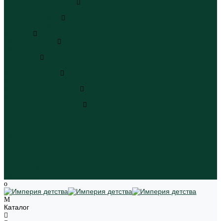
Плавательные шорты
Плавательные шорты
Пляжная одежда
Пляжная одежда
Игрушки
Мягкие игрушки
Мягкие игрушки
Транспорт
Транспорт
Игровые наборы
Игровые наборы
Игрушки для малышей
Игрушки для малышей
Наборы для творчества
Наборы для творчества
Школьная форма
Девочки
Мальчики
Школа
Бренды
Новинки
Распродажа
Магазины
Каталог