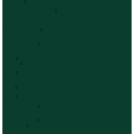
Чемоданы
Чемоданы
Шапки шарфы и перчатки
Шапки
Шарфы
Перчатки
Кепки и бейсболки
Кепки
Бейсболки
Шляпы и панамы
Шляпы
Панамы
Белье
Пижамы
Пижамы
Майки
Майки
Бюстгальтеры
Носки
Носки
Трусы
Трусы
Комплекты белья
Комплекты белья
Бюстгальтеры
Пляжная одежда
Купальники
Купальники