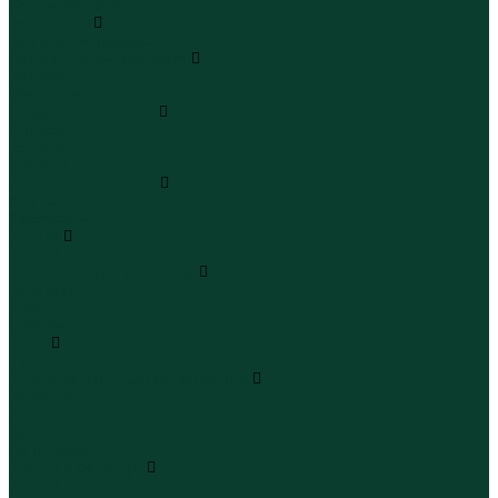
Полукомбинезоны
Комплекты
Комплекты одежды
Леггинсы и велосипедки
Леггинсы
Велосипедки
Пиджаки и костюмы
Пиджаки
Костюмы
Жакеты
Платья и сарафаны
Платья
Сарафаны
Туники
Туники
Толстовки худи свитшоты
Толстовки
Худи
Свитшоты
Топы
Топы
Футболки поло майки лонгсливы
Футболки
Поло
Майки
Лонгсливы
Шорты и бермуды
Шорты