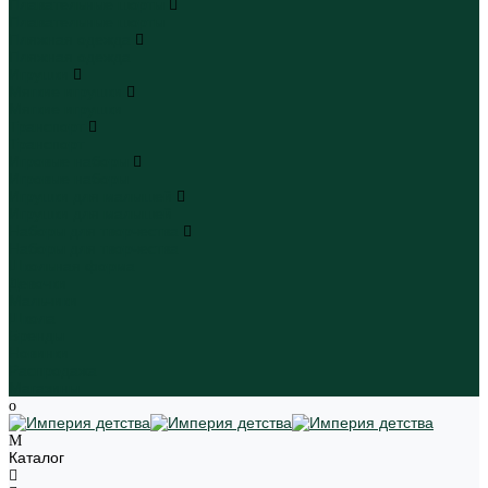
Плавательные шорты
Плавательные шорты
Пляжная одежда
Пляжная одежда
Игрушки
Мягкие игрушки
Мягкие игрушки
Транспорт
Транспорт
Игровые наборы
Игровые наборы
Игрушки для малышей
Игрушки для малышей
Наборы для творчества
Наборы для творчества
Школьная форма
Девочки
Мальчики
Школа
Бренды
Новинки
Распродажа
Магазины
Каталог