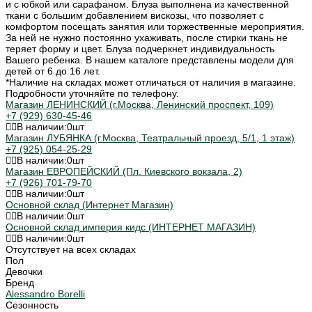
и с юбкой или сарафаном. Блуза выполнена из качественной
ткани с большим добавлением вискозы, что позволяет с
комфортом посещать занятия или торжественные мероприятия.
За ней не нужно постоянно ухаживать, после стирки ткань не
теряет форму и цвет. Блуза подчеркнет индивидуальность
Вашего ребенка. В нашем каталоге представлены модели для
детей от 6 до 16 лет.
*Наличие на складах может отличаться от наличия в магазине.
Подробности уточняйте по телефону.
Магазин ЛЕНИНСКИЙ (г.Москва, Ленинский проспект, 109)
+7 (929) 630-45-46
В наличии:
0
шт
Магазин ЛУБЯНКА (г.Москва, Театральный проезд, 5/1, 1 этаж)
+7 (925) 054-25-29
В наличии:
0
шт
Магазин ЕВРОПЕЙСКИЙ (Пл. Киевского вокзала, 2)
+7 (926) 701-79-70
В наличии:
0
шт
Основной склад (Интернет Магазин)
В наличии:
0
шт
Основной склад империя кидс (ИНТЕРНЕТ МАГАЗИН)
В наличии:
0
шт
Отсутствует на всех складах
Пол
Девочки
Бренд
Alessandro Borelli
Сезонность