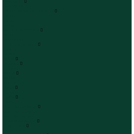
Чемоданы
Чемоданы
Шапки шарфы и перчатки
Шапки
Шарфы
Перчатки
Кепки и бейсболки
Кепки
Бейсболки
Шляпы и панамы
Шляпы
Панамы
Белье
Пижамы
Пижамы
Майки
Майки
Бюстгальтеры
Носки
Носки
Трусы
Трусы
Комплекты белья
Комплекты белья
Бюстгальтеры
Пляжная одежда
Купальники
Купальники