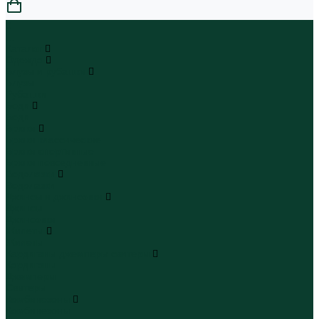
0
...
Каталог
Одежда
Блузы и рубашки
Блузы
Рубашки
Боди
Боди
Брюки
Брюки классические
Брюки спортивные
Брюки повседневные
Водолазки
Водолазки
Джинсы и джинсовки
Джинсы
Джинсовки
Жилеты
Жилеты
Кардиганы джемперы свитеры
Кардиганы
Джемперы
Свитеры
Комбинезоны
Комбинезоны