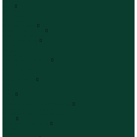
Бермуды
Юбки
Юбки мини
Юбки миди
Юбки макси
Верхняя одежда
Жилеты утепленные
Жилеты утепленные
Куртки и ветровки
Куртки
Ветровки
Бомберы
Зимние куртки и пальто
Зимние куртки
Зимние пальто
Зимние парки
Пальто и плащи
Плащи
Пальто
Шубы
Шубы
Полукомбинезоны и комбинезоны
Комбинезоны утепленные
Полукомбинезоны утепленные
Обувь
Ботинки и полуботинки
Ботинки
Полуботинки