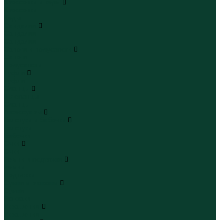
Кроссовки и кеды
Кроссовки
Кеды
Сандалии
Сандалии
Сандалии
Сапоги и полусапоги
Сапоги
Полусапоги
Туфли
Туфли
Сланцы
Шлепанцы
Сланцы
Аксессуары
Галстуки и бабочки
Галстуки
Бабочки
Очки
Очки
Ремни и подтяжки
Ремни
Подтяжки
Сумки и рюкзаки
Сумки
Рюкзаки
Украшения
Украшения