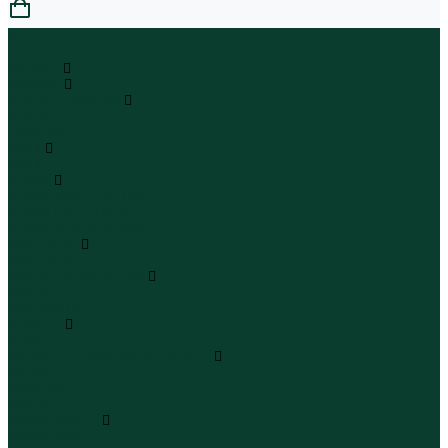
0
...
Каталог
Одежда
Блузы и рубашки
Блузы
Рубашки
Боди
Боди
Брюки
Брюки классические
Брюки спортивные
Брюки повседневные
Водолазки
Водолазки
Джинсы и джинсовки
Джинсы
Джинсовки
Жилеты
Жилеты
Кардиганы джемперы свитеры
Кардиганы
Джемперы
Свитеры
Комбинезоны
Комбинезоны