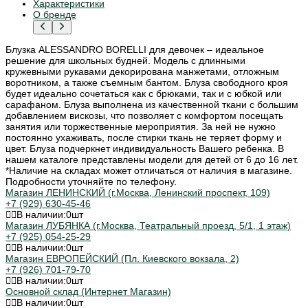
Характеристики
О бренде
Блузка ALESSANDRO BORELLI для девочек – идеальное
решение для школьных будней. Модель с длинными
кружевными рукавами декорирована манжетами, отложным
воротником, а также съемным бантом. Блуза свободного кроя
будет идеально сочетаться как с брюками, так и с юбкой или
сарафаном. Блуза выполнена из качественной ткани с большим
добавлением вискозы, что позволяет с комфортом посещать
занятия или торжественные мероприятия. За ней не нужно
постоянно ухаживать, после стирки ткань не теряет форму и
цвет. Блуза подчеркнет индивидуальность Вашего ребенка. В
нашем каталоге представлены модели для детей от 6 до 16 лет.
*Наличие на складах может отличаться от наличия в магазине.
Подробности уточняйте по телефону.
Магазин ЛЕНИНСКИЙ (г.Москва, Ленинский проспект, 109)
+7 (929) 630-45-46
В наличии:
0
шт
Магазин ЛУБЯНКА (г.Москва, Театральный проезд, 5/1, 1 этаж)
+7 (925) 054-25-29
В наличии:
0
шт
Магазин ЕВРОПЕЙСКИЙ (Пл. Киевского вокзала, 2)
+7 (926) 701-79-70
В наличии:
0
шт
Основной склад (Интернет Магазин)
В наличии:
0
шт