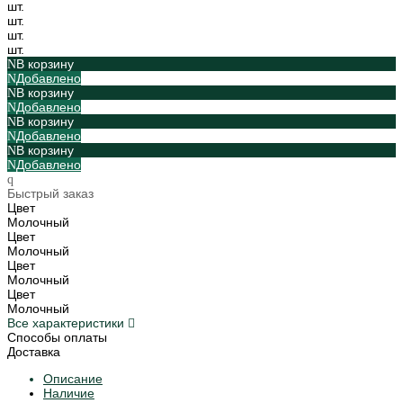
шт.
шт.
шт.
шт.
В корзину
Добавлено
В корзину
Добавлено
В корзину
Добавлено
В корзину
Добавлено
Быстрый заказ
Цвет
Молочный
Цвет
Молочный
Цвет
Молочный
Цвет
Молочный
Все характеристики
Способы оплаты
Доставка
Описание
Наличие