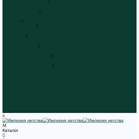
Плавательные шорты
Плавательные шорты
Пляжная одежда
Пляжная одежда
Игрушки
Мягкие игрушки
Мягкие игрушки
Транспорт
Транспорт
Игровые наборы
Игровые наборы
Игрушки для малышей
Игрушки для малышей
Наборы для творчества
Наборы для творчества
Школьная форма
Девочки
Мальчики
Школа
Бренды
Новинки
Распродажа
Магазины
Каталог