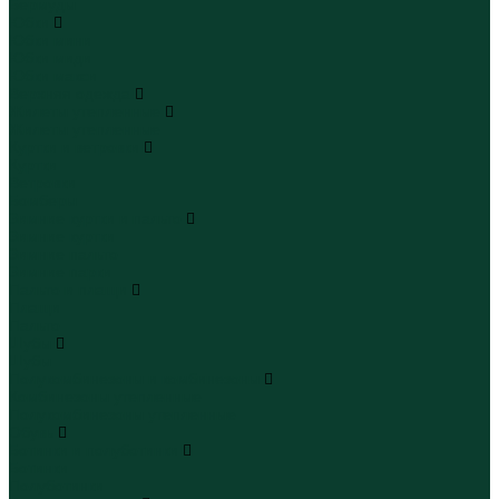
Бермуды
Юбки
Юбки мини
Юбки миди
Юбки макси
Верхняя одежда
Жилеты утепленные
Жилеты утепленные
Куртки и ветровки
Куртки
Ветровки
Бомберы
Зимние куртки и пальто
Зимние куртки
Зимние пальто
Зимние парки
Пальто и плащи
Плащи
Пальто
Шубы
Шубы
Полукомбинезоны и комбинезоны
Комбинезоны утепленные
Полукомбинезоны утепленные
Обувь
Ботинки и полуботинки
Ботинки
Полуботинки