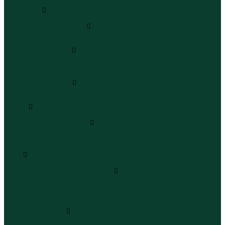
Полукомбинезоны
Комплекты
Комплекты одежды
Леггинсы и велосипедки
Леггинсы
Велосипедки
Пиджаки и костюмы
Пиджаки
Костюмы
Жакеты
Платья и сарафаны
Платья
Сарафаны
Туники
Туники
Толстовки худи свитшоты
Толстовки
Худи
Свитшоты
Топы
Топы
Футболки поло майки лонгсливы
Футболки
Поло
Майки
Лонгсливы
Шорты и бермуды
Шорты