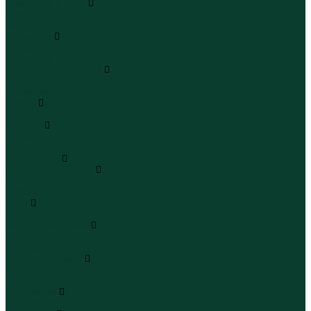
Кроссовки и кеды
Кроссовки
Кеды
Сандалии
Сандалии
Сандалии
Сапоги и полусапоги
Сапоги
Полусапоги
Туфли
Туфли
Сланцы
Шлепанцы
Сланцы
Аксессуары
Галстуки и бабочки
Галстуки
Бабочки
Очки
Очки
Ремни и подтяжки
Ремни
Подтяжки
Сумки и рюкзаки
Сумки
Рюкзаки
Украшения
Украшения