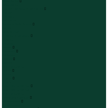
Чемоданы
Чемоданы
Шапки шарфы и перчатки
Шапки
Шарфы
Перчатки
Кепки и бейсболки
Кепки
Бейсболки
Шляпы и панамы
Шляпы
Панамы
Белье
Пижамы
Пижамы
Майки
Майки
Бюстгальтеры
Носки
Носки
Трусы
Трусы
Комплекты белья
Комплекты белья
Бюстгальтеры
Пляжная одежда
Купальники
Купальники