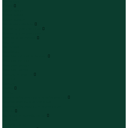
Бермуды
Юбки
Юбки мини
Юбки миди
Юбки макси
Верхняя одежда
Жилеты утепленные
Жилеты утепленные
Куртки и ветровки
Куртки
Ветровки
Бомберы
Зимние куртки и пальто
Зимние куртки
Зимние пальто
Зимние парки
Пальто и плащи
Плащи
Пальто
Шубы
Шубы
Полукомбинезоны и комбинезоны
Комбинезоны утепленные
Полукомбинезоны утепленные
Обувь
Ботинки и полуботинки
Ботинки
Полуботинки