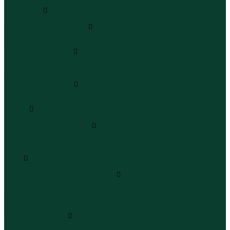
Полукомбинезоны
Комплекты
Комплекты одежды
Леггинсы и велосипедки
Леггинсы
Велосипедки
Пиджаки и костюмы
Пиджаки
Костюмы
Жакеты
Платья и сарафаны
Платья
Сарафаны
Туники
Туники
Толстовки худи свитшоты
Толстовки
Худи
Свитшоты
Топы
Топы
Футболки поло майки лонгсливы
Футболки
Поло
Майки
Лонгсливы
Шорты и бермуды
Шорты