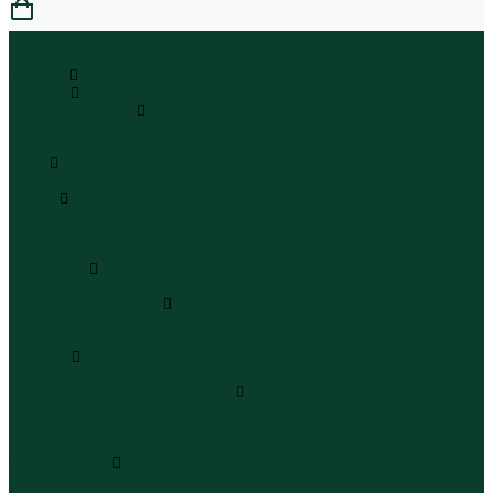
0
...
Каталог
Одежда
Блузы и рубашки
Блузы
Рубашки
Боди
Боди
Брюки
Брюки классические
Брюки спортивные
Брюки повседневные
Водолазки
Водолазки
Джинсы и джинсовки
Джинсы
Джинсовки
Жилеты
Жилеты
Кардиганы джемперы свитеры
Кардиганы
Джемперы
Свитеры
Комбинезоны
Комбинезоны