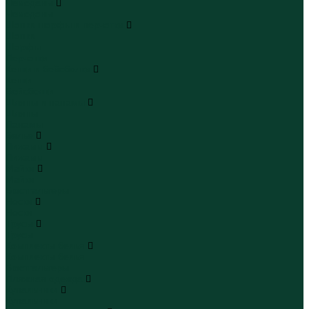
Чемоданы
Чемоданы
Шапки шарфы и перчатки
Шапки
Шарфы
Перчатки
Кепки и бейсболки
Кепки
Бейсболки
Шляпы и панамы
Шляпы
Панамы
Белье
Пижамы
Пижамы
Майки
Майки
Бюстгальтеры
Носки
Носки
Трусы
Трусы
Комплекты белья
Комплекты белья
Бюстгальтеры
Пляжная одежда
Купальники
Купальники