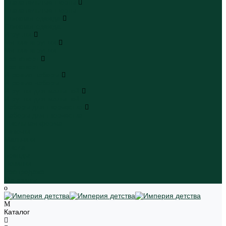
Плавательные шорты
Плавательные шорты
Пляжная одежда
Пляжная одежда
Игрушки
Мягкие игрушки
Мягкие игрушки
Транспорт
Транспорт
Игровые наборы
Игровые наборы
Игрушки для малышей
Игрушки для малышей
Наборы для творчества
Наборы для творчества
Школьная форма
Девочки
Мальчики
Школа
Бренды
Новинки
Распродажа
Магазины
Каталог