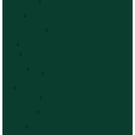
Кроссовки и кеды
Кроссовки
Кеды
Сандалии
Сандалии
Сандалии
Сапоги и полусапоги
Сапоги
Полусапоги
Туфли
Туфли
Сланцы
Шлепанцы
Сланцы
Аксессуары
Галстуки и бабочки
Галстуки
Бабочки
Очки
Очки
Ремни и подтяжки
Ремни
Подтяжки
Сумки и рюкзаки
Сумки
Рюкзаки
Украшения
Украшения