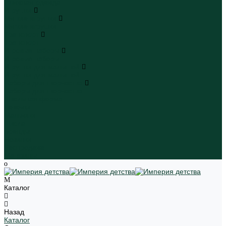
Пляжная одежда
Игрушки
Мягкие игрушки
Мягкие игрушки
Транспорт
Транспорт
Игровые наборы
Игровые наборы
Игрушки для малышей
Игрушки для малышей
Наборы для творчества
Наборы для творчества
Школьная форма
Девочки
Мальчики
Школа
Бренды
Новинки
Распродажа
Магазины
Каталог
Назад
Каталог