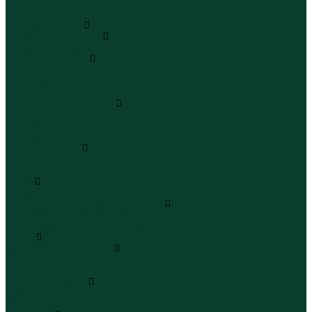
Юбки миди
Юбки макси
Верхняя одежда
Жилеты утепленные
Жилеты утепленные
Куртки и ветровки
Куртки
Ветровки
Бомберы
Зимние куртки и пальто
Зимние куртки
Зимние пальто
Зимние парки
Пальто и плащи
Плащи
Пальто
Шубы
Шубы
Полукомбинезоны и комбинезоны
Комбинезоны утепленные
Полукомбинезоны утепленные
Обувь
Ботинки и полуботинки
Ботинки
Полуботинки
Кроссовки и кеды
Кроссовки
Кеды