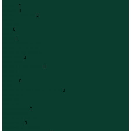
...
Каталог
Одежда
Блузы и рубашки
Блузы
Рубашки
Боди
Боди
Брюки
Брюки классические
Брюки спортивные
Брюки повседневные
Водолазки
Водолазки
Джинсы и джинсовки
Джинсы
Джинсовки
Жилеты
Жилеты
Кардиганы джемперы свитеры
Кардиганы
Джемперы
Свитеры
Комбинезоны
Комбинезоны
Полукомбинезоны
Комплекты
Комплекты одежды