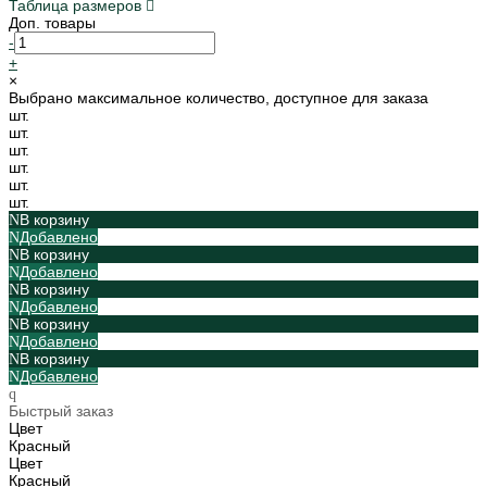
Таблица размеров
Доп. товары
-
+
×
Выбрано максимальное количество, доступное для заказа
шт.
шт.
шт.
шт.
шт.
шт.
В корзину
Добавлено
В корзину
Добавлено
В корзину
Добавлено
В корзину
Добавлено
В корзину
Добавлено
Быстрый заказ
Цвет
Красный
Цвет
Красный