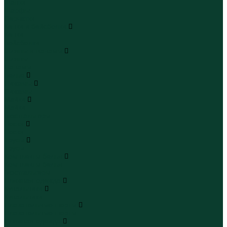
Шапки
Шарфы
Перчатки
Кепки и бейсболки
Кепки
Бейсболки
Шляпы и панамы
Шляпы
Панамы
Белье
Пижамы
Пижамы
Майки
Майки
Бюстгальтеры
Носки
Носки
Трусы
Трусы
Комплекты белья
Комплекты белья
Бюстгальтеры
Пляжная одежда
Купальники
Купальники
Плавательные шорты
Плавательные шорты
Пляжная одежда