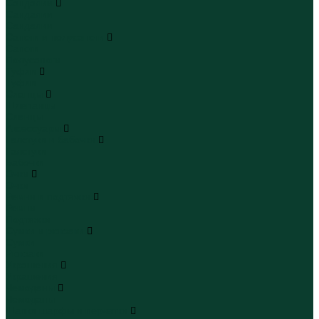
Сандалии
Сандалии
Сандалии
Сапоги и полусапоги
Сапоги
Полусапоги
Туфли
Туфли
Сланцы
Шлепанцы
Сланцы
Аксессуары
Галстуки и бабочки
Галстуки
Бабочки
Очки
Очки
Ремни и подтяжки
Ремни
Подтяжки
Сумки и рюкзаки
Сумки
Рюкзаки
Украшения
Украшения
Чемоданы
Чемоданы
Шапки шарфы и перчатки