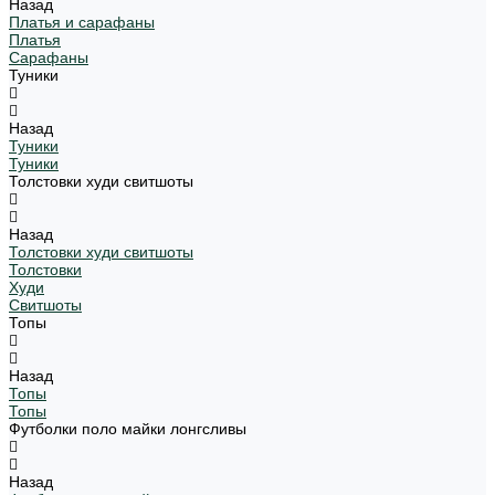
Назад
Платья и сарафаны
Платья
Сарафаны
Туники
Назад
Туники
Туники
Толстовки худи свитшоты
Назад
Толстовки худи свитшоты
Толстовки
Худи
Свитшоты
Топы
Назад
Топы
Топы
Футболки поло майки лонгсливы
Назад