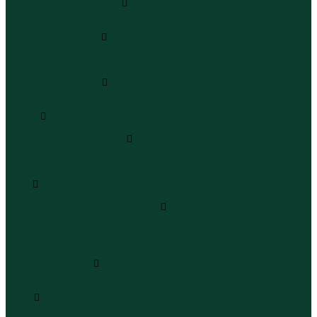
Леггинсы и велосипедки
Леггинсы
Велосипедки
Пиджаки и костюмы
Пиджаки
Костюмы
Жакеты
Платья и сарафаны
Платья
Сарафаны
Туники
Туники
Толстовки худи свитшоты
Толстовки
Худи
Свитшоты
Топы
Топы
Футболки поло майки лонгсливы
Футболки
Поло
Майки
Лонгсливы
Шорты и бермуды
Шорты
Бермуды
Юбки
Юбки мини