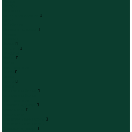
Шапки
Шарфы
Перчатки
Кепки и бейсболки
Кепки
Бейсболки
Шляпы и панамы
Шляпы
Панамы
Белье
Пижамы
Пижамы
Майки
Майки
Бюстгальтеры
Носки
Носки
Трусы
Трусы
Комплекты белья
Комплекты белья
Бюстгальтеры
Пляжная одежда
Купальники
Купальники
Плавательные шорты
Плавательные шорты
Пляжная одежда