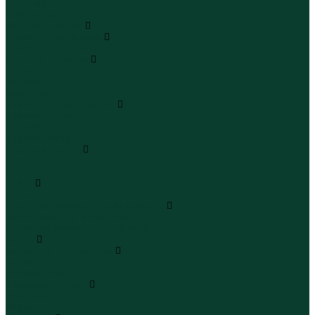
Юбки миди
Юбки макси
Верхняя одежда
Жилеты утепленные
Жилеты утепленные
Куртки и ветровки
Куртки
Ветровки
Бомберы
Зимние куртки и пальто
Зимние куртки
Зимние пальто
Зимние парки
Пальто и плащи
Плащи
Пальто
Шубы
Шубы
Полукомбинезоны и комбинезоны
Комбинезоны утепленные
Полукомбинезоны утепленные
Обувь
Ботинки и полуботинки
Ботинки
Полуботинки
Кроссовки и кеды
Кроссовки
Кеды