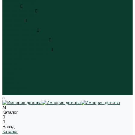
Пляжная одежда
Игрушки
Мягкие игрушки
Мягкие игрушки
Транспорт
Транспорт
Игровые наборы
Игровые наборы
Игрушки для малышей
Игрушки для малышей
Наборы для творчества
Наборы для творчества
Школьная форма
Девочки
Мальчики
Школа
Бренды
Новинки
Распродажа
Магазины
Каталог
Назад
Каталог