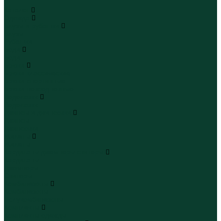
...
Каталог
Одежда
Блузы и рубашки
Блузы
Рубашки
Боди
Боди
Брюки
Брюки классические
Брюки спортивные
Брюки повседневные
Водолазки
Водолазки
Джинсы и джинсовки
Джинсы
Джинсовки
Жилеты
Жилеты
Кардиганы джемперы свитеры
Кардиганы
Джемперы
Свитеры
Комбинезоны
Комбинезоны
Полукомбинезоны
Комплекты
Комплекты одежды