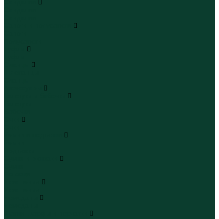
Сандалии
Сандалии
Сандалии
Сапоги и полусапоги
Сапоги
Полусапоги
Туфли
Туфли
Сланцы
Шлепанцы
Сланцы
Аксессуары
Галстуки и бабочки
Галстуки
Бабочки
Очки
Очки
Ремни и подтяжки
Ремни
Подтяжки
Сумки и рюкзаки
Сумки
Рюкзаки
Украшения
Украшения
Чемоданы
Чемоданы
Шапки шарфы и перчатки