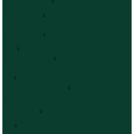
Леггинсы и велосипедки
Леггинсы
Велосипедки
Пиджаки и костюмы
Пиджаки
Костюмы
Жакеты
Платья и сарафаны
Платья
Сарафаны
Туники
Туники
Толстовки худи свитшоты
Толстовки
Худи
Свитшоты
Топы
Топы
Футболки поло майки лонгсливы
Футболки
Поло
Майки
Лонгсливы
Шорты и бермуды
Шорты
Бермуды
Юбки
Юбки мини