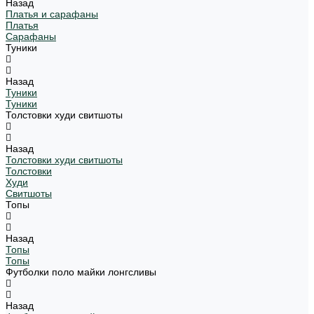
Назад
Платья и сарафаны
Платья
Сарафаны
Туники
Назад
Туники
Туники
Толстовки худи свитшоты
Назад
Толстовки худи свитшоты
Толстовки
Худи
Свитшоты
Топы
Назад
Топы
Топы
Футболки поло майки лонгсливы
Назад