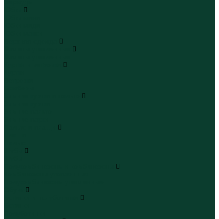
Бермуды
Юбки
Юбки мини
Юбки миди
Юбки макси
Верхняя одежда
Жилеты утепленные
Жилеты утепленные
Куртки и ветровки
Куртки
Ветровки
Бомберы
Зимние куртки и пальто
Зимние куртки
Зимние пальто
Зимние парки
Пальто и плащи
Плащи
Пальто
Шубы
Шубы
Полукомбинезоны и комбинезоны
Комбинезоны утепленные
Полукомбинезоны утепленные
Обувь
Ботинки и полуботинки
Ботинки
Полуботинки