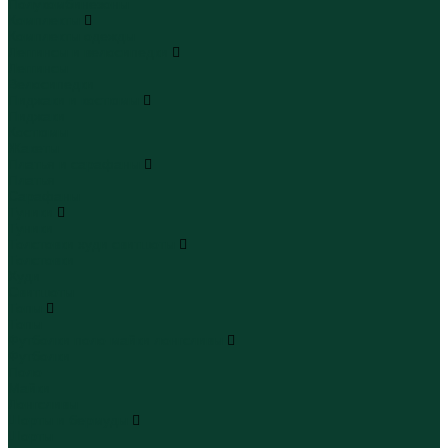
Полукомбинезоны
Комплекты
Комплекты одежды
Леггинсы и велосипедки
Леггинсы
Велосипедки
Пиджаки и костюмы
Пиджаки
Костюмы
Жакеты
Платья и сарафаны
Платья
Сарафаны
Туники
Туники
Толстовки худи свитшоты
Толстовки
Худи
Свитшоты
Топы
Топы
Футболки поло майки лонгсливы
Футболки
Поло
Майки
Лонгсливы
Шорты и бермуды
Шорты