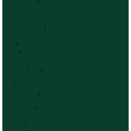
Кроссовки и кеды
Кроссовки
Кеды
Сандалии
Сандалии
Сандалии
Сапоги и полусапоги
Сапоги
Полусапоги
Туфли
Туфли
Сланцы
Шлепанцы
Сланцы
Аксессуары
Галстуки и бабочки
Галстуки
Бабочки
Очки
Очки
Ремни и подтяжки
Ремни
Подтяжки
Сумки и рюкзаки
Сумки
Рюкзаки
Украшения
Украшения