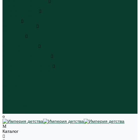
Плавательные шорты
Плавательные шорты
Пляжная одежда
Пляжная одежда
Игрушки
Мягкие игрушки
Мягкие игрушки
Транспорт
Транспорт
Игровые наборы
Игровые наборы
Игрушки для малышей
Игрушки для малышей
Наборы для творчества
Наборы для творчества
Школьная форма
Девочки
Мальчики
Школа
Бренды
Новинки
Распродажа
Магазины
Каталог