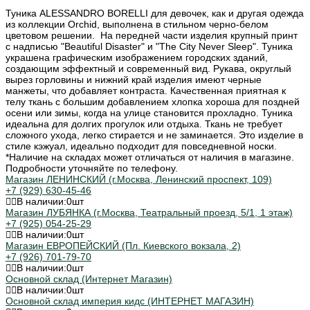
Туника ALESSANDRO BORELLI для девочек, как и другая одежда
из коллекции Orchid, выполнена в стильном черно-белом
цветовом решении. На передней части изделия крупный принт
с надписью "Beautiful Disaster" и "The City Never Sleep". Туника
украшена графическим изображением городских зданий,
создающим эффектный и современный вид. Рукава, округлый
вырез горловины и нижний край изделия имеют черные
манжеты, что добавляет контраста. Качественная приятная к
телу ткань с большим добавлением хлопка хороша для поздней
осени или зимы, когда на улице становится прохладно. Туника
идеальна для долгих прогулок или отдыха. Ткань не требует
сложного ухода, легко стирается и не заминается. Это изделие в
стиле кэжуал, идеально подходит для повседневной носки.
*Наличие на складах может отличаться от наличия в магазине.
Подробности уточняйте по телефону.
Магазин ЛЕНИНСКИЙ (г.Москва, Ленинский проспект, 109)
+7 (929) 630-45-46
В наличии:
0
шт
Магазин ЛУБЯНКА (г.Москва, Театральный проезд, 5/1, 1 этаж)
+7 (925) 054-25-29
В наличии:
0
шт
Магазин ЕВРОПЕЙСКИЙ (Пл. Киевского вокзала, 2)
+7 (926) 701-79-70
В наличии:
0
шт
Основной склад (Интернет Магазин)
В наличии:
0
шт
Основной склад империя кидс (ИНТЕРНЕТ МАГАЗИН)