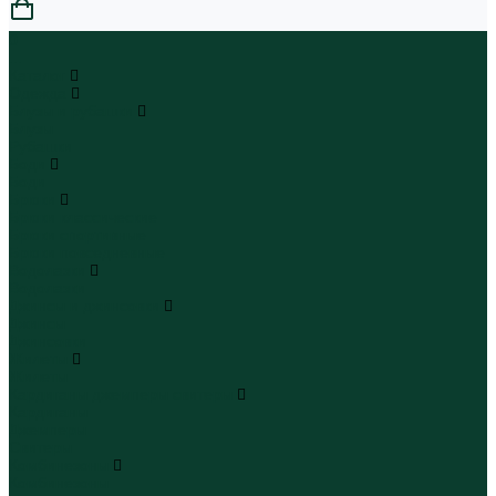
0
...
Каталог
Одежда
Блузы и рубашки
Блузы
Рубашки
Боди
Боди
Брюки
Брюки классические
Брюки спортивные
Брюки повседневные
Водолазки
Водолазки
Джинсы и джинсовки
Джинсы
Джинсовки
Жилеты
Жилеты
Кардиганы джемперы свитеры
Кардиганы
Джемперы
Свитеры
Комбинезоны
Комбинезоны