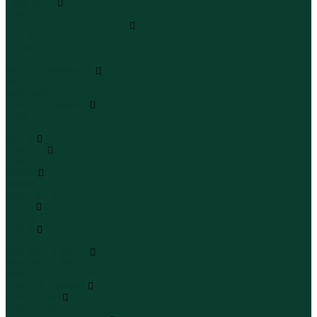
Чемоданы
Чемоданы
Шапки шарфы и перчатки
Шапки
Шарфы
Перчатки
Кепки и бейсболки
Кепки
Бейсболки
Шляпы и панамы
Шляпы
Панамы
Белье
Пижамы
Пижамы
Майки
Майки
Бюстгальтеры
Носки
Носки
Трусы
Трусы
Комплекты белья
Комплекты белья
Бюстгальтеры
Пляжная одежда
Купальники
Купальники