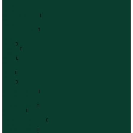
Шапки
Шарфы
Перчатки
Кепки и бейсболки
Кепки
Бейсболки
Шляпы и панамы
Шляпы
Панамы
Белье
Пижамы
Пижамы
Майки
Майки
Бюстгальтеры
Носки
Носки
Трусы
Трусы
Комплекты белья
Комплекты белья
Бюстгальтеры
Пляжная одежда
Купальники
Купальники
Плавательные шорты
Плавательные шорты
Пляжная одежда