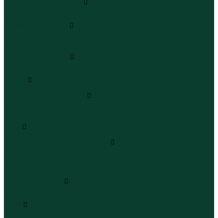
Леггинсы и велосипедки
Леггинсы
Велосипедки
Пиджаки и костюмы
Пиджаки
Костюмы
Жакеты
Платья и сарафаны
Платья
Сарафаны
Туники
Туники
Толстовки худи свитшоты
Толстовки
Худи
Свитшоты
Топы
Топы
Футболки поло майки лонгсливы
Футболки
Поло
Майки
Лонгсливы
Шорты и бермуды
Шорты
Бермуды
Юбки
Юбки мини