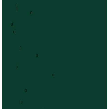
...
Каталог
Одежда
Блузы и рубашки
Блузы
Рубашки
Боди
Боди
Брюки
Брюки классические
Брюки спортивные
Брюки повседневные
Водолазки
Водолазки
Джинсы и джинсовки
Джинсы
Джинсовки
Жилеты
Жилеты
Кардиганы джемперы свитеры
Кардиганы
Джемперы
Свитеры
Комбинезоны
Комбинезоны
Полукомбинезоны
Комплекты
Комплекты одежды