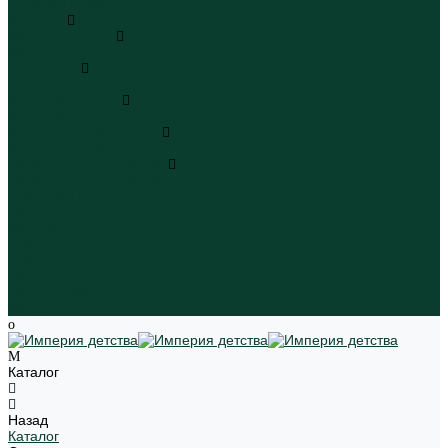
Пляжная одежда
Игрушки
Мягкие игрушки
Мягкие игрушки
Транспорт
Транспорт
Игровые наборы
Игровые наборы
Игрушки для малышей
Игрушки для малышей
Наборы для творчества
Наборы для творчества
Школьная форма
Девочки
Мальчики
Школа
Бренды
Новинки
Распродажа
Магазины
Каталог
Назад
Каталог