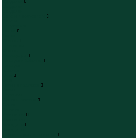
Сандалии
Сандалии
Сандалии
Сапоги и полусапоги
Сапоги
Полусапоги
Туфли
Туфли
Сланцы
Шлепанцы
Сланцы
Аксессуары
Галстуки и бабочки
Галстуки
Бабочки
Очки
Очки
Ремни и подтяжки
Ремни
Подтяжки
Сумки и рюкзаки
Сумки
Рюкзаки
Украшения
Украшения
Чемоданы
Чемоданы
Шапки шарфы и перчатки