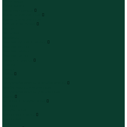
Юбки миди
Юбки макси
Верхняя одежда
Жилеты утепленные
Жилеты утепленные
Куртки и ветровки
Куртки
Ветровки
Бомберы
Зимние куртки и пальто
Зимние куртки
Зимние пальто
Зимние парки
Пальто и плащи
Плащи
Пальто
Шубы
Шубы
Полукомбинезоны и комбинезоны
Комбинезоны утепленные
Полукомбинезоны утепленные
Обувь
Ботинки и полуботинки
Ботинки
Полуботинки
Кроссовки и кеды
Кроссовки
Кеды