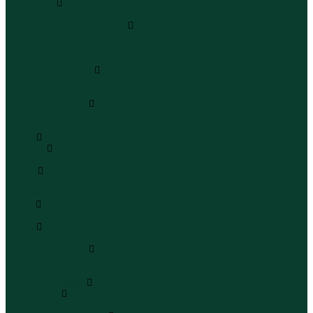
Чемоданы
Чемоданы
Шапки шарфы и перчатки
Шапки
Шарфы
Перчатки
Кепки и бейсболки
Кепки
Бейсболки
Шляпы и панамы
Шляпы
Панамы
Белье
Пижамы
Пижамы
Майки
Майки
Бюстгальтеры
Носки
Носки
Трусы
Трусы
Комплекты белья
Комплекты белья
Бюстгальтеры
Пляжная одежда
Купальники
Купальники