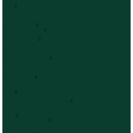
Бермуды
Юбки
Юбки мини
Юбки миди
Юбки макси
Верхняя одежда
Жилеты утепленные
Жилеты утепленные
Куртки и ветровки
Куртки
Ветровки
Бомберы
Зимние куртки и пальто
Зимние куртки
Зимние пальто
Зимние парки
Пальто и плащи
Плащи
Пальто
Шубы
Шубы
Полукомбинезоны и комбинезоны
Комбинезоны утепленные
Полукомбинезоны утепленные
Обувь
Ботинки и полуботинки
Ботинки
Полуботинки