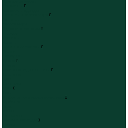
Полукомбинезоны
Комплекты
Комплекты одежды
Леггинсы и велосипедки
Леггинсы
Велосипедки
Пиджаки и костюмы
Пиджаки
Костюмы
Жакеты
Платья и сарафаны
Платья
Сарафаны
Туники
Туники
Толстовки худи свитшоты
Толстовки
Худи
Свитшоты
Топы
Топы
Футболки поло майки лонгсливы
Футболки
Поло
Майки
Лонгсливы
Шорты и бермуды
Шорты