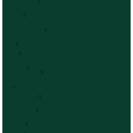
Кроссовки и кеды
Кроссовки
Кеды
Сандалии
Сандалии
Сандалии
Сапоги и полусапоги
Сапоги
Полусапоги
Туфли
Туфли
Сланцы
Шлепанцы
Сланцы
Аксессуары
Галстуки и бабочки
Галстуки
Бабочки
Очки
Очки
Ремни и подтяжки
Ремни
Подтяжки
Сумки и рюкзаки
Сумки
Рюкзаки
Украшения
Украшения