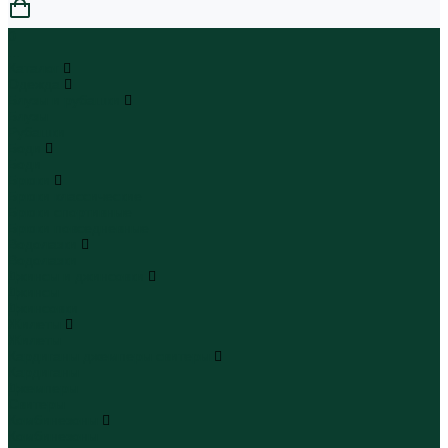
0
...
Каталог
Одежда
Блузы и рубашки
Блузы
Рубашки
Боди
Боди
Брюки
Брюки классические
Брюки спортивные
Брюки повседневные
Водолазки
Водолазки
Джинсы и джинсовки
Джинсы
Джинсовки
Жилеты
Жилеты
Кардиганы джемперы свитеры
Кардиганы
Джемперы
Свитеры
Комбинезоны
Комбинезоны