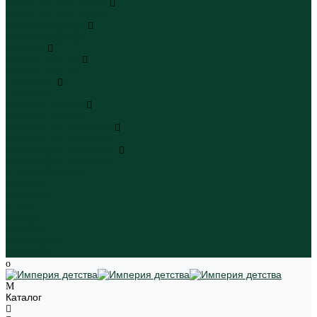
Плавательные шорты
Плавательные шорты
Пляжная одежда
Пляжная одежда
Игрушки
Мягкие игрушки
Мягкие игрушки
Транспорт
Транспорт
Игровые наборы
Игровые наборы
Игрушки для малышей
Игрушки для малышей
Наборы для творчества
Наборы для творчества
Школьная форма
Девочки
Мальчики
Школа
Бренды
Новинки
Распродажа
Магазины
Каталог